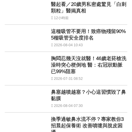
醫起看／20歲男私密處驚見「白刺
顆粒」醫揭真相
12小時前
這種吸管不要用！致癌物殘留90%
5種吸管安全度排名
2026-08-04 10:43
胸悶忍幾天沒就醫！46歲老菸槍洗
澡時突心梗倒地 醫：右冠狀動脈
已99%阻塞
2026-07-31 08:52
鼻塞越噴越塞？小心這習慣毀了鼻
黏膜
2026-08-04 07:30
換季過敏鼻水流不停？專家教你3
招晨起保養術 改善噴嚏與脫皮困