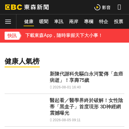
下載東森App，隨時掌握天下大小事！
育
財經
健康
暖聞
車訊
兩岸
專欄
特企
投票
《理財達人秀》X 安聯投信免費講座報名中！搶先卡位 2027
大腦過勞4警訊！頻忘這事恐是中風前兆
下載東森App，隨時掌握天下大小事！
快訊
《理財達人秀》X 安聯投信免費講座報名中！搶先卡位 2027
健康人氣榜
新陳代謝科先驅白永河驚傳「血癌
病逝」！享壽75歲
2026-08-01 16:40
醫起看／醫學界終於破解！女性陰
蒂「黑盒子」首度現形 3D神經網
震撼曝光
2026-08-05 09:11