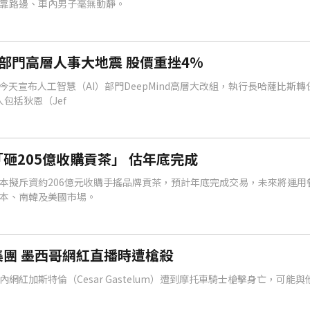
靠路邊、車內男子毫無動靜。
慧部門高層人事大地震 股價重挫4%
abet今天宣布人工智慧（AI）部門DeepMind高層大改組，執行長哈薩比斯
人包括狄恩（Jef
砸205億收購貢茶」 估年底完成
本擬斥資約206億元收購手搖品牌貢茶，預計年底完成交易，未來將運用
本、南韓及美國市場。
團 墨西哥網紅直播時遭槍殺
網紅加斯特倫（Cesar Gastelum）遭到摩托車騎士槍擊身亡，可能