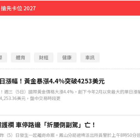
先卡位 2027
明
待查
際
體育
財經
健康
車訊
4253美元
4分鐘前
日漲幅！黃金暴漲4.4%突破4253美元
！週三（5日）國際黃金價格大漲4.4%，創下今年2月以來最大的單日漲
,253.36美元，盤中交易時段更
護欄 車停路邊「折腰倒副駕」亡！
昨（5）日發生一起離奇命案。鳳山分局過埤派出所員警於上午8時50分