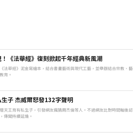
現！《法華經》復刻掀起千年經典新風潮
《法華經》泥金寫繪本，結合書畫藝術與現代工藝，並舉辦結合宗教、藝
教育。
生子 杰威爾怒發132字聲明
壇天王育有私生子，引發網友瘋猜周杰倫等人。不過網友比對時間軸後認
，傳聞持續延燒。