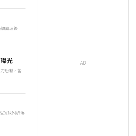
低調處理後
面曝光
疊刀恐嚇，警
計往琉球附近海