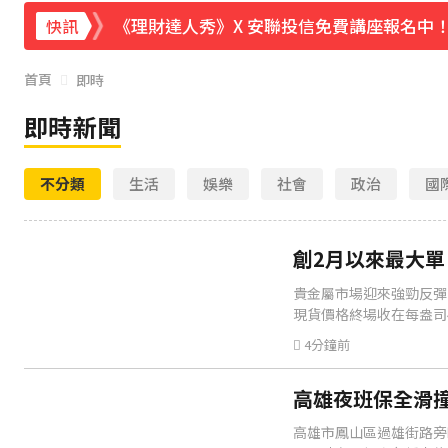
《理財達人秀》X 安聯投信免費講座報名中！搶
快訊
周杰倫遭影射有私生子 杰威爾怒發132字聲
首頁
即時
曾號召反女權集會！36歲網紅陳屍住處 死因
即時新聞
下載東森App，隨時掌握天下大小事！
不分類
生活
娛樂
社會
政治
國
創2月以來最大單日漲幅！黃金暴漲4.4%突破
創2月以來最大單
貴金屬市場迎來強勁反彈
現貨價格終場收在每盎司4
4分鐘前
高雄夜班保全滑撞
高雄市鳳山區過雄街路旁