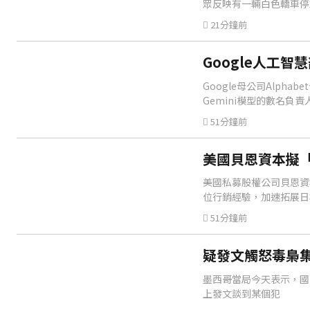
眾反映有一輛白色轎車停
21分鐘前
Google人工智
Google母公司Alph
Gemini模型的數名負責
51分鐘前
美國貝恩資本擬「
美國私募股權公司貝恩資
位行銷經驗，加速拓展日
51分鐘前
疑發文觸怒毒梟集
墨西哥當局今天表示，國內
上發文談到某個犯