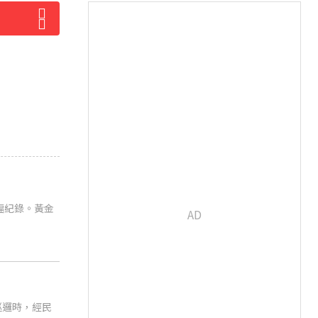
幅紀錄。黃金
巡邏時，經民