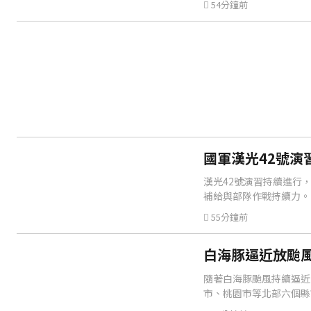
54分鐘前
國軍漢光42號演
漢光42號演習持續進行
補給與部隊作戰持續力。
55分鐘前
白海豚逼近放颱
隨著白海豚颱風持續逼近
市、桃園市等北部六個縣