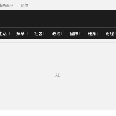
東森美洲
简体
生活
娛樂
社會
政治
國際
體育
財經
4253美元
4分鐘前
底完成
51分鐘前
鐘前