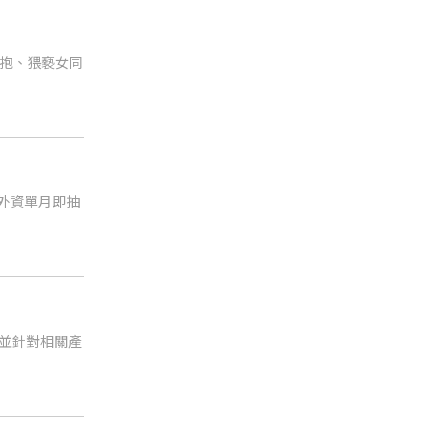
抱、猥褻女同
中外資單月即抽
，並針對相關產