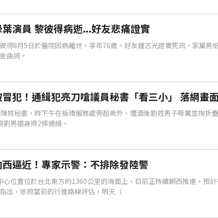
葉演員 黎彼得病逝...好友悲痛證實
彼得8月5日於醫院因病離世，享年76歲。好友鍾志光證實死訊，家屬將
金曲詞。
被冒犯！通緝犯亮刀嗆議員秘書「看三小」 落網畫
歲陳姓秘書，昨下午在板橋服務處旁超商外，遭酒後劉姓男子辱罵並掏折
現劉男還身揹2條通緝。
向西逼近！專家示警：不排除發陸警
中心位置位於台北東方約1360公里的海面上，目前正持續朝西推進，預
指出，依照當前的行進路線評估，明天（