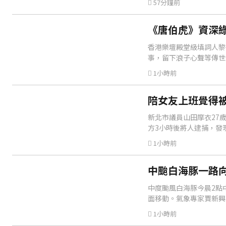
57分鐘前
《唐伯虎》資深綠
香港樂壇殿堂級填詞人黎
事，留下浪子心聲等傳世
1小時前
陪女友上班覺得
新北市議員山田摩衣27
方3小時後將人逮捕，發
1小時前
中颱白海豚一路
中度颱風白海豚今晨2點
面移動。氣象專家賈新興
1小時前