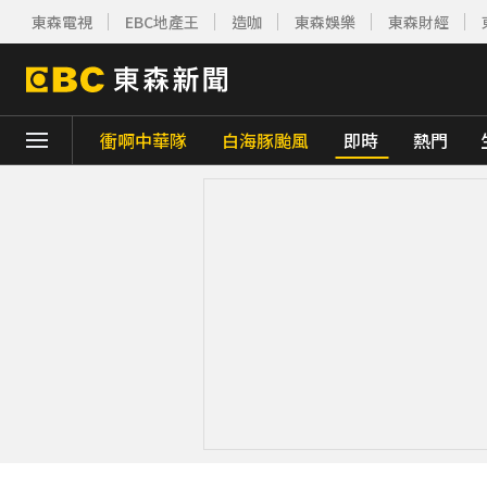
東森電視
EBC地產王
造咖
東森娛樂
東森財經
衝啊中華隊
白海豚颱風
即時
熱門
下載東森App，隨時掌握天下大小事！
創2月以來最大單日漲幅！黃金暴漲4.4%突破
美國貝恩資本擬「砸205億收購貢茶」 估年
白海豚逼近放颱風假？蔣萬安說話了
57分