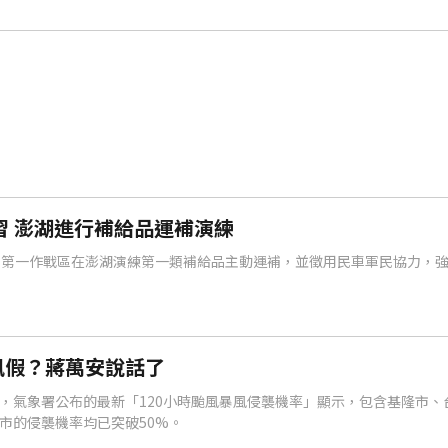
習 澎湖進行補給品運補演練
，第一作戰區在澎湖演練第一類補給品主動運補，並徵用民車軍民協力，
風假？蔣萬安說話了
，氣象署公布的最新「120小時颱風暴風侵襲機率」顯示，包含基隆市、
市的侵襲機率均已突破50%。