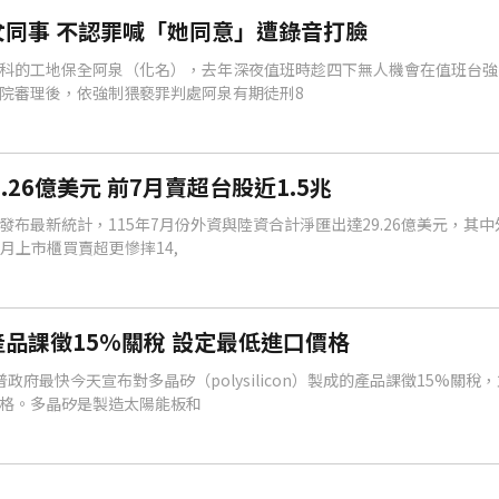
同事 不認罪喊「她同意」遭錄音打臉
科的工地保全阿泉（化名），去年深夜值班時趁四下無人機會在值班台強
院審理後，依強制猥褻罪判處阿泉有期徒刑8
.26億美元 前7月賣超台股近1.5兆
布最新統計，115年7月份外資與陸資合計淨匯出達29.26億美元，其
7月上市櫃買賣超更慘摔14,
品課徵15%關稅 設定最低進口價格
政府最快今天宣布對多晶矽（polysilicon）製成的產品課徵15%關稅
格。多晶矽是製造太陽能板和