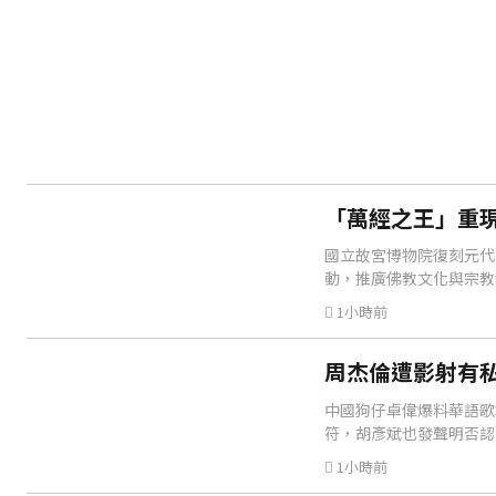
「萬經之王」重
國立故宮博物院復刻元代
動，推廣佛教文化與宗教
1小時前
周杰倫遭影射有私
中國狗仔卓偉爆料華語歌
符，胡彥斌也發聲明否認
1小時前