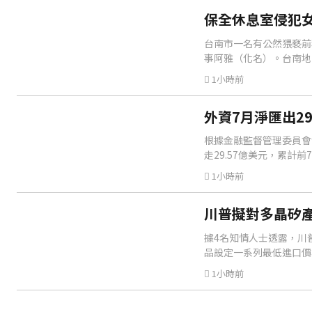
保全休息室侵犯女
台南市一名有公然猥褻前
事阿雅（化名）。台南地
1小時前
外資7月淨匯出29
根據金融監督管理委員會發
走29.57億美元，累計前
1小時前
川普擬對多晶矽產
據4名知情人士透露，川普
品設定一系列最低進口價
1小時前