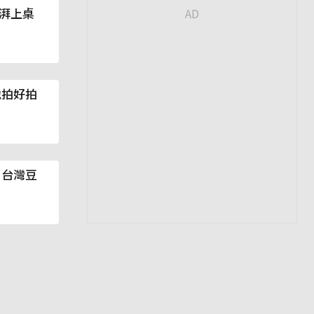
湃上桌
地拍好拍
 台灣豆