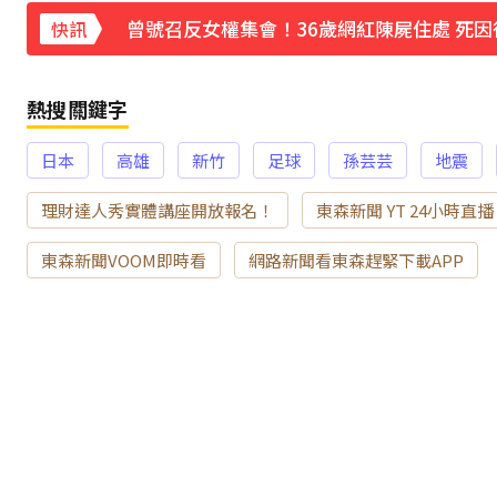
曝
曾號召反女權集會！36歲網紅陳屍住處 死因
快訊
下載東森App，隨時掌握天下大小事！
熱搜關鍵字
白海豚逼近放颱風假？蔣萬安說話了
2分鐘
日本
高雄
新竹
足球
孫芸芸
地震
理財達人秀實體講座開放報名！
東森新聞 YT 24小時直播
東森新聞VOOM即時看
網路新聞看東森趕緊下載APP