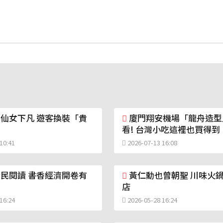
仙女下凡 遊客換裝「貴
廈門翔安機場「龍舟造型
看! 台灣小吃這裡也買得到
10:41
2026-07-13 16:08
民閱讀 書香經濟開卷有
黃仁勳也曾朝聖 川味火
店
16:24
2026-05-28 16:24