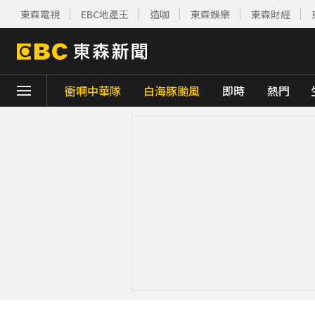
東森電視
EBC地產王
造咖
東森娛樂
東森財經
衝啊中華隊
白海豚颱風
即時
熱門
下載東森App，隨時掌握天下大小事！
白海豚逼近放颱風假？蔣萬安說話了
2分鐘
《理財達人秀》X 安聯投信免費講座報名中！搶
江蘇火裙女舞者「背部著火」狂奔1
周杰倫遭影射有私生子 杰威爾怒發132字聲