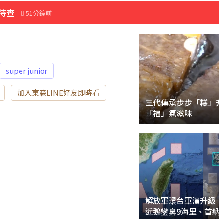
兵：完了
待查
51分鐘前
前
super junior
加入東森LINE好友即時看
三代傳承步步「糕」
「福」氣滋味
解放軍環台軍演升級
近鵝鑾鼻9海里、首