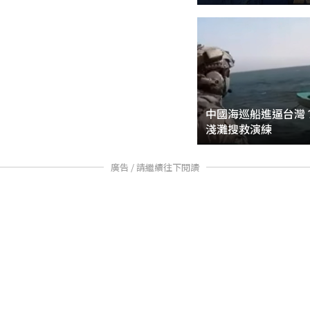
中國海巡船進逼台灣
淺灘搜救演練
廣告 / 請繼續往下閱讀