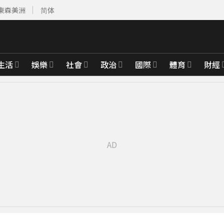
東森美洲
简体
生活
娛樂
社會
政治
國際
體育
財經
前
先卡位 2027
0秒跳水 驚險畫面
傳中共戰車軍
明
29分鐘前