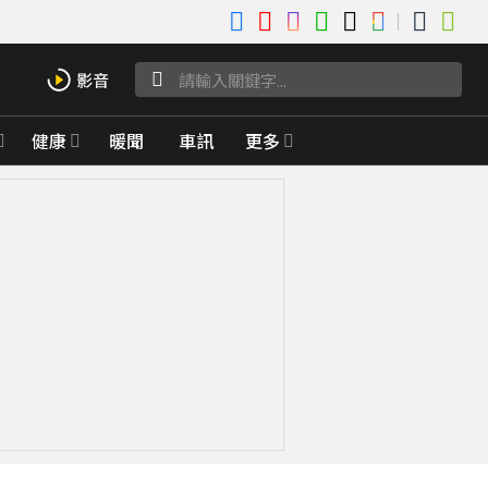
健康
暖聞
車訊
更多
演「誤射煙霧彈」官員嚇瘋逃竄 闖禍