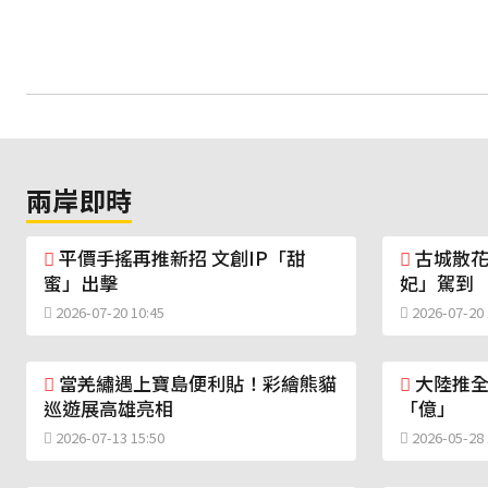
兩岸即時
平價手搖再推新招 文創IP「甜
古城散花
蜜」出擊
妃」駕到
2026-07-20 10:45
2026-07-20 
當羌繡遇上寶島便利貼！彩繪熊貓
大陸推全
巡遊展高雄亮相
「億」
2026-07-13 15:50
2026-05-28 