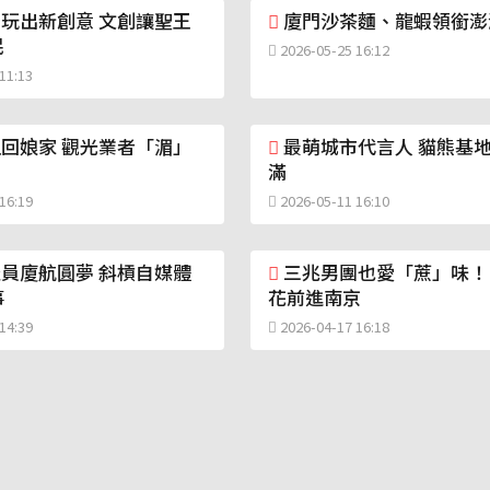
玩出新創意 文創讓聖王
廈門沙茶麵、龍蝦領銜澎
民
2026-05-25 16:12
11:13
回娘家 觀光業者「湄」
最萌城市代言人 貓熊基
滿
16:19
2026-05-11 16:10
員廈航圓夢 斜槓自媒體
三兆男團也愛「蔗」味！
事
花前進南京
14:39
2026-04-17 16:18