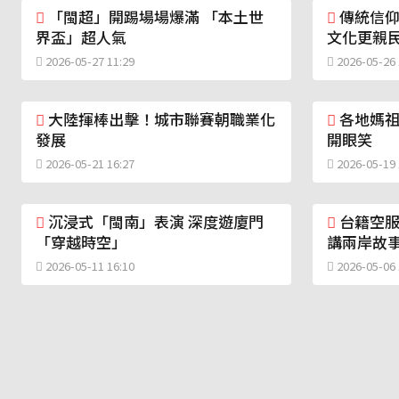
「閩超」開踢場場爆滿 「本土世
傳統信仰
界盃」超人氣
文化更親
2026-05-27 11:29
2026-05-26 
大陸揮棒出擊！城市聯賽朝職業化
各地媽祖
發展
開眼笑
2026-05-21 16:27
2026-05-19 
沉浸式「閩南」表演 深度遊廈門
台籍空服
「穿越時空」
講兩岸故
2026-05-11 16:10
2026-05-06 