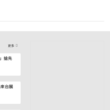
更多
」搶先
鍋來台展