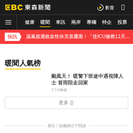
才連莊金鐘紅毯主持！夏和熙突曝「像被卡車撞」備賽狂操滿手繭
育
財經
健康
下載東森App，隨時掌握天下大小事！
暖聞
車訊
兩岸
專欄
特企
投票
阿伯卡ibon等到不耐煩 見真相...22萬網友感動
哭
温嵐挺過敗血性休克首露面！「住ICU搶救11天」曝最新近況：讓大家擔心了
快訊
暖聞人氣榜
颱風天！ 暖警下班途中遇視障人
士 冒雨陪走回家
7小時前
更多
廣告 / 請繼續往下閱讀