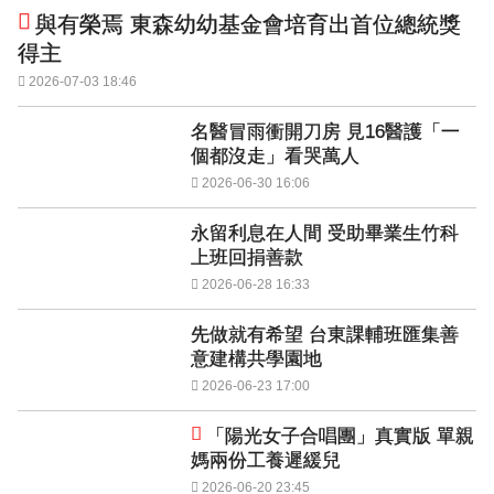
與有榮焉 東森幼幼基金會培育出首位總統獎
得主
2026-07-03 18:46
名醫冒雨衝開刀房 見16醫護「一
個都沒走」看哭萬人
2026-06-30 16:06
永留利息在人間 受助畢業生竹科
上班回捐善款
2026-06-28 16:33
先做就有希望 台東課輔班匯集善
意建構共學園地
2026-06-23 17:00
「陽光女子合唱團」真實版 單親
媽兩份工養遲緩兒
2026-06-20 23:45