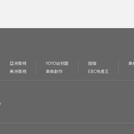
亞洲衛視
YOYO幼兒園
造咖
東
美洲衛視
東森創作
EBC地產王
w