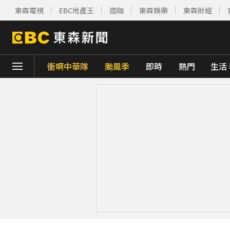
東森電視
EBC地產王
造咖
東森娛樂
東森財經
衝啊中華隊
颱風季
即時
熱門
生活
下載東森App，隨時掌握天下大小事！
今關公誕辰可求財！3種神像 拜錯恐影響財
快訊／白海豚近逼！龜山島今起預警性封島4
台南深夜惡火！廠房狂燒4000平方公尺 動