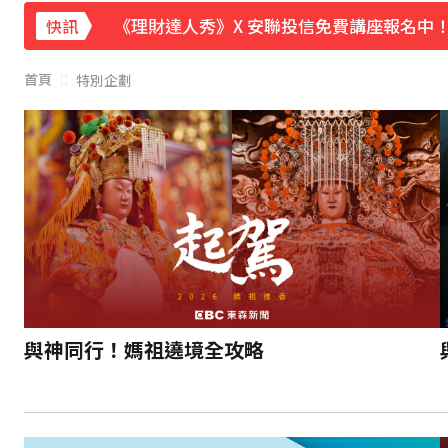
《理財達人秀》X 安聯投信免費講座報名中！搶
快訊
後悔讓Lulu嫁給陳漢典！Lu爸落淚吐「真
首頁
特別企劃
下載東森App，隨時掌握天下大小事！
今關公誕辰可求財！3種神像 拜錯恐影響財
與神同行！媽祖遶境全攻略