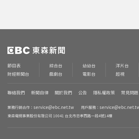
節目表
綜合台
幼幼台
洋片台
財經新聞台
戲劇台
電影台
超視
聯絡我們
新聞自律
關於我們
公告
隱私權政策
常見問題
service@ebc.net.tw
service@ebc.net.t
業務行銷合作：
用戶服務：
東森電視事業股份有限公司 10041 台北市忠孝西路一段4號14樓