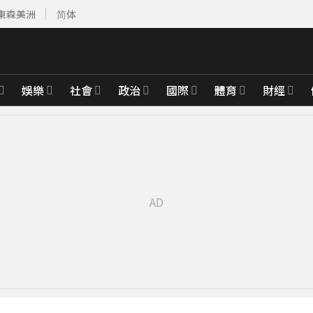
東森美洲
简体
娛樂
社會
政治
國際
體育
財經
運
5分鐘前
天
40分鐘前
員大鋼牙搶救
54分鐘前