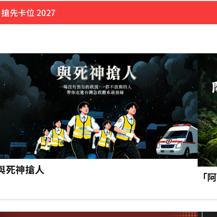
先卡位 2027
實原因」陳漢典壓力爆棚
運
5分鐘前
與死神搶人
「阿