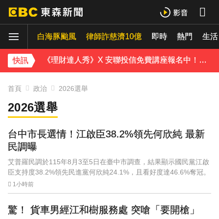
《理財達人秀》X 安聯投信免費講座報名中！搶先卡位 2027
白海豚颱風
下載東森App，隨時掌握天下大小事！
律師詐慈濟10億
即時
熱門
生活
《理財達人秀》X 安聯投信免費講座報名中！搶先卡位 2027
快訊
首頁
政治
2026選舉
2026選舉
台中市長選情！江啟臣38.2%領先何欣純 最新
民調曝
艾普羅民調於115年8月3至5日在臺中市調查，結果顯示國民黨江啟
臣支持度38.2%領先民進黨何欣純24.1%，且看好度達46.6%奪冠。
1小時前
驚！ 貨車男經江和樹服務處 突嗆「要開槍」