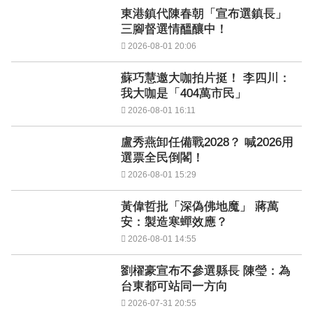
東港鎮代陳春朝「宣布選鎮長」
三腳督選情醞釀中！
2026-08-01 20:06
蘇巧慧邀大咖拍片挺！ 李四川：
我大咖是「404萬市民」
2026-08-01 16:11
盧秀燕卸任備戰2028？ 喊2026用
選票全民倒閣！
2026-08-01 15:29
黃偉哲批「深偽佛地魔」 蔣萬
安：製造寒蟬效應？
2026-08-01 14:55
劉櫂豪宣布不參選縣長 陳瑩：為
台東都可站同一方向
2026-07-31 20:55