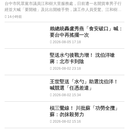
台中市民眾黨市議員江和樹大里服務處，日前遭一名開貨車男子行
經並大喊「要開槍」及比出開槍手勢，讓工作人員受驚。江和樹對
此呼籲大眾於選舉期間保持冷靜。
14小時前
賴總統轟盧秀燕「食安破口」喊：
要台中再搖擺一次
2026-08-05 17:18
堅送水勺後戰力增！ 沈伯洋嗆
蔣：北市卡到陰
2026-08-02 23:18
王世堅送「水勺」助選沈伯洋！
喊競選「任憑差遣」
2026-08-02 15:34
槓三鶯線！ 川批蘇「功勞全攬」
蘇：勿抹殺努力
2026-08-02 15:16