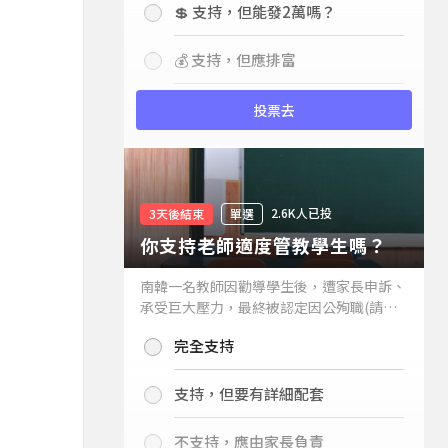
💲 支持，但能發2萬嗎？
💰 支持，但應排富
投票去
2.6K人已投
3天後結束
單選
你支持老師適度管教學生嗎？
南韓一名教師因勸導學生後，遭家長申訴、
承受巨大壓力，最終被認定因公殉職(請見
下列新聞)，引發外界關注教師教權。請問
完全支持
你支持老師適度管教學生嗎？
支持，但要有詳細配套
不支持，應由家長負責