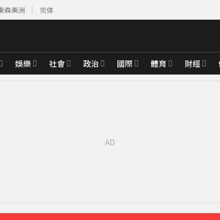
東森美洲
简体
娛樂
社會
政治
國際
體育
財經
運
18分鐘前
天
53分鐘前
先卡位 2027
實原因」陳漢典壓力爆棚