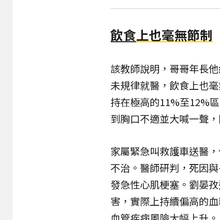
飲食
上也毫無節制
該教師說明，哥哥年長他
未規律就醫，飲食上也毫
持在極高的11%至12
到胸口不適並大喊一聲，
家屬緊急叫救護車送醫，
不治。醫師研判，死因與
發急性心肌梗塞。劉晏孜
害，實際上持續偏高的血
血管疾病風險大幅上升。