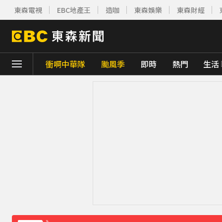
東森電視
EBC地產王
造咖
東森娛樂
東森財經
衝啊中華隊
颱風季
即時
熱門
生活
下載東森App，隨時掌握天下大小事！
今關公誕辰可求財！3種神像 拜錯恐影響財
快訊／白海豚近逼！龜山島今起預警性封島4
《理財達人秀》X 安聯投信免費講座報名中！搶
後悔讓Lulu嫁給陳漢典！Lu爸落淚吐「真