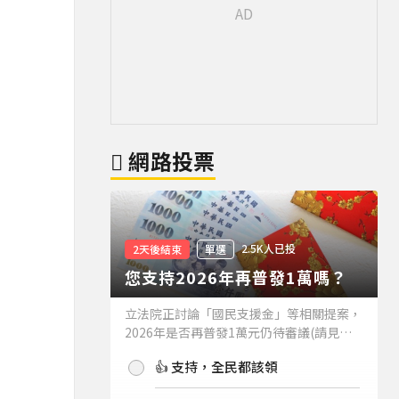
網路投票
2.5K人已投
2天後結束
單選
您支持2026年再普發1萬嗎？
立法院正討論「國民支援金」等相關提案，
2026年是否再普發1萬元仍待審議(請見下
方新聞)。如果2026年再普發1萬元，你支
👍 支持，全民都該領
持嗎？