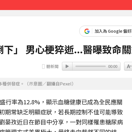
運
18分鐘前
加入為 Google 偏
下」 男心梗猝逝...醫曝致命
聽新聞
00:00
種併發症。（示意圖／翻攝自Pexel）
盛行率為12.8%，顯示血糖健康已成為全民應關
初期常缺乏明顯症狀，若長期
控制
不佳可能導致
劉晏孜近日在節目中分享，一對同樣罹患糖尿病
病管理方式差異極大，最終走向截然不同的結