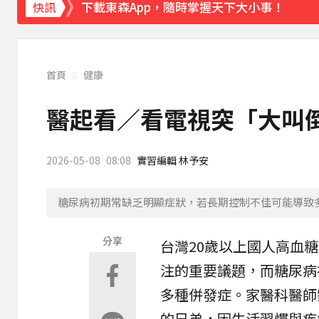
下載東森App，隨時掌握天下大小事！
快訊
今關公誕辰可求財！3種神像 拜錯恐影響財
首頁
健康
醫起看／看電視突「大叫倒
2026-05-08
08:08
實習編輯 林予安
糖尿病初期常缺乏明顯症狀，若長期控制不佳可能導致多
分享
台灣20歲以上國人高血糖
注的重要議題，而
糖尿病
多種併發症。家醫科醫師
的兄弟，因生活習慣與疾