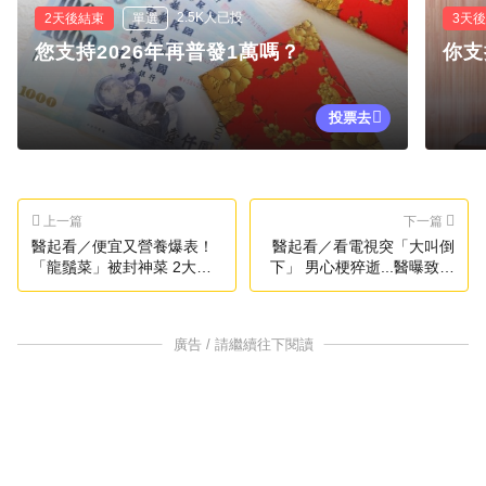
2.5K人已投
2天後結束
單選
3天
您支持2026年再普發1萬嗎？
你支
投票去
上一篇
下一篇
醫起看／便宜又營養爆表！
醫起看／看電視突「大叫倒
「龍鬚菜」被封神菜 2大禁
下」 男心梗猝逝...醫曝致命
忌吃錯反傷身
關鍵
廣告 / 請繼續往下閱讀