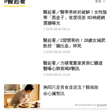
#醫起看
更多
醫起看／醫學界終於破解！女性陰
蒂「黑盒子」首度現形 3D神經網
震撼曝光
2026-08-05 09:11
醫起看／2習慣害的！28歲女減肥
飲控「腦出血」猝死
2026-08-03 16:00
醫起看／力積電董座黃崇仁驟逝
醫曝心肺衰竭8警訊
2026-08-01 16:43
胸悶只是胃食道逆流？醫揭致
命心臟警訊
Recommended by