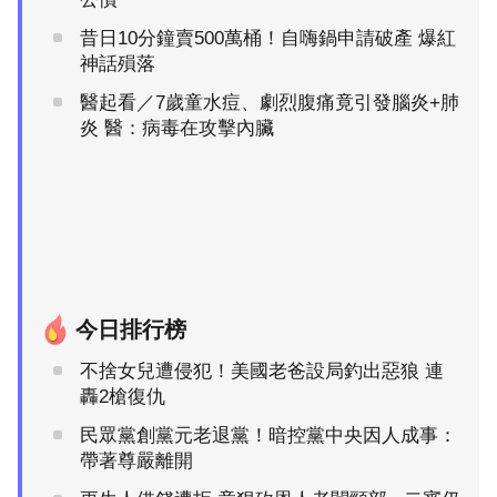
昔日10分鐘賣500萬桶！自嗨鍋申請破產 爆紅
神話殞落
醫起看／7歲童水痘、劇烈腹痛竟引發腦炎+肺
炎 醫：病毒在攻擊內臟
今日排行榜
不捨女兒遭侵犯！美國老爸設局釣出惡狼 連
轟2槍復仇
民眾黨創黨元老退黨！暗控黨中央因人成事：
帶著尊嚴離開