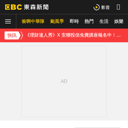
曾號召反女權集會！36歲網紅陳屍住處 死因待查
衝啊中華隊
下載東森App，隨時掌握天下大小事！
颱風季
即時
熱門
生活
娛樂
《理財達人秀》X 安聯投信免費講座報名中！搶先卡位 2027
快訊