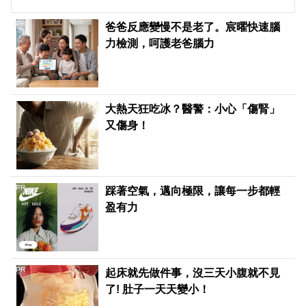
PR
爸爸反應變慢不是老了。宸曜快速腦
力檢測，呵護老爸腦力
大熱天狂吃冰？醫警：小心「傷腎」
又傷身！
PR
踩著空氣，邁向極限，讓每一步都輕
盈有力
PR
起床就先做件事，沒三天小腹就不見
了! 肚子一天天變小！