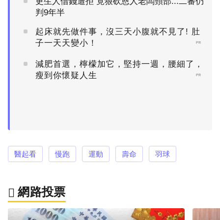
更生人借錢遭拒 竟狠砍恩人老闆頸部...二審仍
判9年半
起床就先做件事，沒三天小腹就不見了! 肚
子一天天變小！
PR
減肥首選，檸檬加它，堅持一週，腰細了，
瘦到你懷疑人生
PR
醫起看
慢跑
運動
壽命
羽球
網路投票