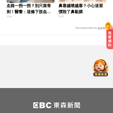
走路一拐一拐？別只當骨
鼻塞越噴越塞？小心這習
刺！醫警：這條下肢血管
慣毀了鼻黏膜
7/14
7/27
堵塞恐截肢！
Recommended by
台股回檔ETF全賺「該跑嗎？」網
揭最大陷阱 勸調節1類股
愛玩車／越野神獸將歸來 三菱
Pajero預告亮相
國3死亡車禍！爆胎停內線遭高速追
撞 妻死車內夫送醫
台股回檔ETF全賺「該跑嗎？」網
揭最大陷阱 勸調節1類股