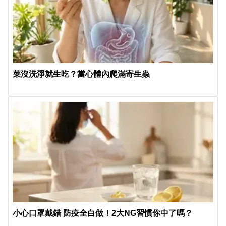
菜沒洗淨就生吃？當心體內爬滿寄生蟲
小心口罩戴錯 防疫全白做！2大NG習慣你中了嗎？