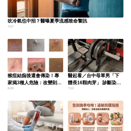
吹冷氣也中招？醫曝夏季流感致命警訊
7/27
猴痘結痂後還會傳染！專
醫起看／台中母單男「下
家揭3種人危險：改變刻板
體長16顆肉芽」 診斷染菜
6/28
7/10
印象
花！恐是健身房惹禍