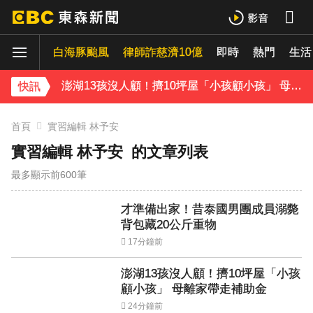
獨家／女拒付4百洗頭費！ 髮廊老闆怒：洗「霸王頭」
白海豚颱風
律師詐慈濟10億
即時
熱門
生活
才準備出家！昔泰國男團成員溺斃 背包藏20公斤重物
澎湖13孩沒人顧！擠10坪屋「小孩顧小孩」 母離家帶走補助金
快訊
白海豚逼近！9縣市風雨達停班課標準「1縣市宣布了」
首頁
實習編輯 林予安
實習編輯 林予安
的文章列表
《理財達人秀》X 安聯投信免費講座報名中！搶先卡位 2027
最多顯示前600筆
下載東森App，隨時掌握天下大小事！
才準備出家！昔泰國男團成員溺斃
獨家／女拒付4百洗頭費！ 髮廊老闆怒：洗「霸王頭」
背包藏20公斤重物
17分鐘前
澎湖13孩沒人顧！擠10坪屋「小孩
顧小孩」 母離家帶走補助金
24分鐘前