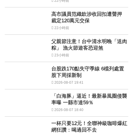
22小時前
高市議員范織欽涉收回扣遭聲押
裁定120萬元交保
22小時前
父親節注意！台中清水明晚「送肉
粽」 漁火節遊客恐迎煞
23小時前
台股跌170點失守季線 6檔列處置
股下周採新制
2026-08-07 19:41
「白海豚」逼近！最新暴風圈侵襲
率曝 一縣市達59％
2026-08-07 18:40
一杯只要12元！全聯神級咖啡爆紅
網狂讚：喝過回不去