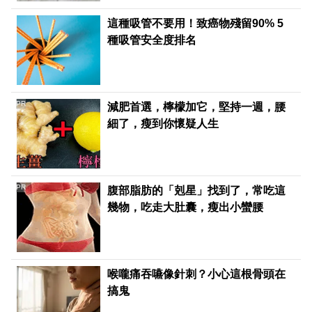
這種吸管不要用！致癌物殘留90% 5
種吸管安全度排名
PR
減肥首選，檸檬加它，堅持一週，腰
細了，瘦到你懷疑人生
PR
腹部脂肪的「剋星」找到了，常吃這
幾物，吃走大肚囊，瘦出小蠻腰
喉嚨痛吞嚥像針刺？小心這根骨頭在
搞鬼