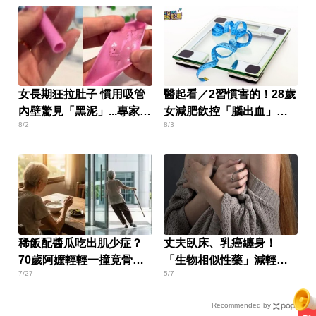
女長期狂拉肚子 慣用吸管
醫起看／2習慣害的！28歲
內壁驚見「黑泥」...專家曝
女減肥飲控「腦出血」猝
8/2
8/3
隱患
死
稀飯配醬瓜吃出肌少症？
丈夫臥床、乳癌纏身！
70歲阿嬤輕輕一撞竟骨
「生物相似性藥」減輕患
7/27
5/7
折！
者經濟負擔
Recommended by