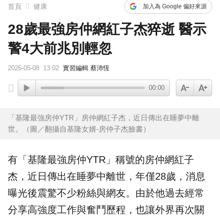
首頁
健康
加入為 Google 偏好來源
28歲最強房仲網紅子杰猝逝 醫示
警4大前兆別輕忽
2026-05-08
13:02
實習編輯 蔡沛恆
00:00
「基隆最強房仲YTR」房仲網紅子杰，近日傳出在睡夢中離
世。（圖／翻攝自基隆女婿-房仲子杰臉書）
有「基隆最強
房仲
YTR」稱號的房仲
網紅
子
杰
，近日傳出在睡夢中離世，年僅28歲，消息
曝光後震驚不少粉絲與網友。由於他過去經常
分享高強度工作與奮鬥歷程，也讓外界再次關