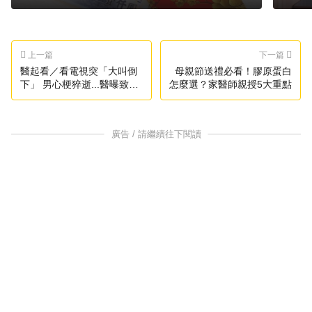
上一篇
下一篇
醫起看／看電視突「大叫倒
母親節送禮必看！膠原蛋白
下」 男心梗猝逝...醫曝致命
怎麼選？家醫師親授5大重點
關鍵
廣告 / 請繼續往下閱讀