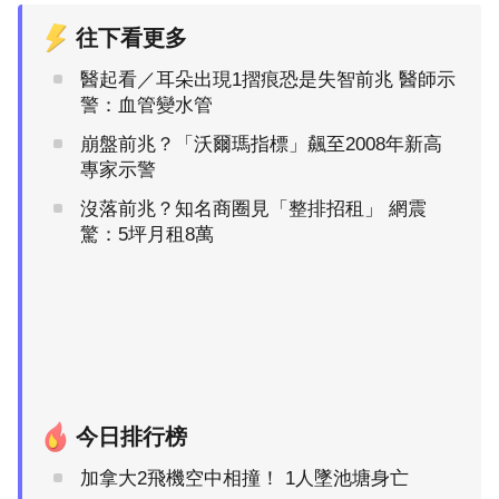
往下看更多
醫起看／耳朵出現1摺痕恐是失智前兆 醫師示
警：血管變水管
崩盤前兆？「沃爾瑪指標」飆至2008年新高
專家示警
沒落前兆？知名商圈見「整排招租」 網震
驚：5坪月租8萬
今日排行榜
加拿大2飛機空中相撞！ 1人墜池塘身亡