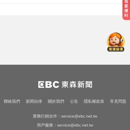
才宣佈停播一週！網紅「肥大叔」
突離世 團隊發聲證實
尼斯湖水怪又現身！遊湖拍到「神
秘生物頭部」官方證實了
律師勾掮客誆「可買BNT疫苗」 詐
慈濟10億
才宣佈停播一週！網紅「肥大叔」
突離世 團隊發聲證實
尼斯湖水怪又現身！遊湖拍到「神
聯絡我們
新聞自律
關於我們
公告
隱私權政策
常見問題
秘生物頭部」官方證實了
業務行銷合作：
service@ebc.net.tw
用戶服務：
service@ebc.net.tw