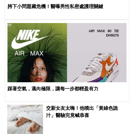
胯下小問題藏危機！醫曝男性私密處護理關鍵
PR
踩著空氣，邁向極限，讓每一步都輕盈有力
交新女友太嗨！他噴出「黃綠色詭
汁」醫驗完竟喊恭喜