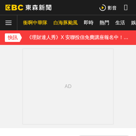
《理財達人秀》X 安聯投信免費講座報名中！搶先卡位 2027
衝啊中華隊
下載東森App，隨時掌握天下大小事！
白海豚颱風
即時
熱門
生活
娛
《理財達人秀》X 安聯投信免費講座報名中！搶先卡位 2027
快訊