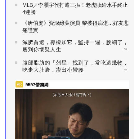
MLB／李灝宇代打遭三振！老虎敗給水手終止
4連勝
《唐伯虎》資深綠葉演員 黎彼得病逝...好友悲
痛證實
減肥首選，檸檬加它，堅持一週，腰細了，
瘦到你懷疑人生
PR
腹部脂肪的「剋星」找到了，常吃這幾物，
吃走大肚囊，瘦出小蠻腰
PR
9597借錢網
PR