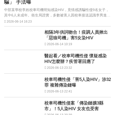
騙」 手法曝
中部某學校李姓校車司機明知感染HIV，竟情感誘騙性侵9名女子，
其中6人未成年。衛生局證實，多數被害人因校車接送認識李男進而
發生情感連結，更有人不認為自己受騙。
2026-06-14 16:23
相隔3年供詞吻合！疫調人員揪出
「惡狼司機」害5女染HIV
2026-06-14 10:19
醫起看／校車司機性侵 懷疑感染
HIV怎麼辦？疾管署回應了
2026-06-13 23:32
校車司機性侵「害5人染HIV」涉32
罪 複雜傳染鏈曝
2026-06-13 22:41
校車司機性侵案「傳染鏈擴3縣
市」！5人染HIV 女友也受害
2026-06-13 20:39