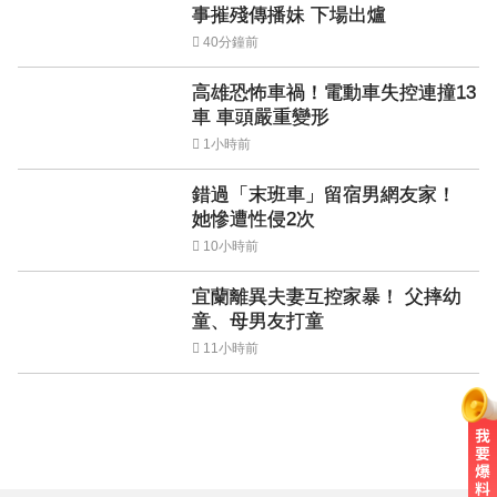
事摧殘傳播妹 下場出爐
40分鐘前
高雄恐怖車禍！電動車失控連撞13
車 車頭嚴重變形
1小時前
錯過「末班車」留宿男網友家！
她慘遭性侵2次
10小時前
宜蘭離異夫妻互控家暴！ 父摔幼
童、母男友打童
11小時前