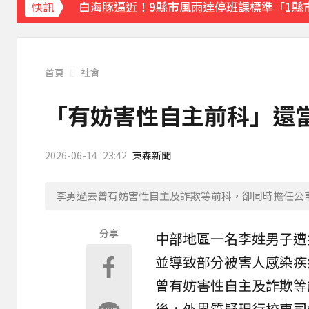
白海豚逼近！9縣市風雨達停班課標準「1縣
快訊
《理財達人秀》X 安聯投信免費講座報名中！搶
下載東森App，隨時掌握天下大小事！
首頁
社會
獨家／女拒付4百洗頭費！ 髮廊老闆怒：洗
「有妨害性自主前科」還當
2026-06-14
23:42
東森新聞
李男過去曾有妨害性自主及詐欺等前科，卻同時擔任公
分享
中部地區一名李姓男子遭
並導致部分被害人感染疾
曾有妨害性自主及
詐欺
等
後，外界質疑現行校車司