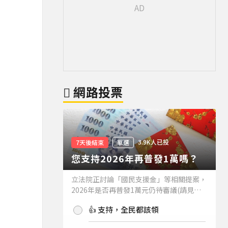
網路投票
3.9K人已投
7天後結束
單選
您支持2026年再普發1萬嗎？
立法院正討論「國民支援金」等相關提案，
2026年是否再普發1萬元仍待審議(請見下
方新聞)。如果2026年再普發1萬元，你支
👍 支持，全民都該領
持嗎？