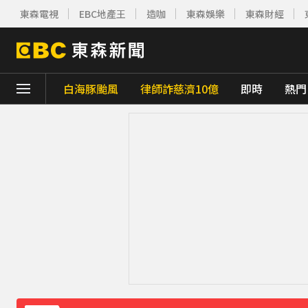
東森電視
EBC地產王
造咖
東森娛樂
東森財經
白海豚颱風
律師詐慈濟10億
即時
熱門
下載東森App，隨時掌握天下大小事！
獨家／女拒付4百洗頭費！ 髮廊老闆怒：洗
才準備出家！昔泰國男團成員溺斃 背包藏20
澎湖13孩沒人顧！擠10坪屋「小孩顧小孩」