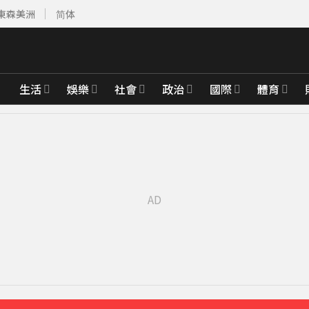
東森美洲
简体
生活
娛樂
社會
政治
國際
體育
「霸王頭」
16分鐘前
公斤重物
20分鐘前
 母離家帶走補助金
26分鐘前