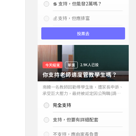
💲 支持，但能發2萬嗎？
💰 支持，但應排富
投票去
2.9K人已投
今天結束
單選
你支持老師適度管教學生嗎？
南韓一名教師因勸導學生後，遭家長申訴、
承受巨大壓力，最終被認定因公殉職(請見
下列新聞)，引發外界關注教師教權。請問
完全支持
你支持老師適度管教學生嗎？
支持，但要有詳細配套
不支持，應由家長負責