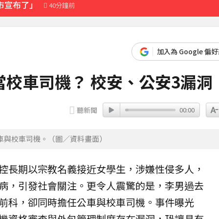
市宣布了」
40分鐘前
先卡位 2027
加入為 Google 偏
「霸王頭」
校車司機？ 校安、公安3漏洞
16分鐘前
聽新聞
00:00
車與校車司機。（圖／資料畫面）
控長期以宗教名義接近女學生，涉嫌
性侵
多人，
病，引發社會關注。更令人震驚的是，李男過去
前科，卻同時擔任
公車
與
校車
司機。事件曝光
機資格審查與外包管理制度存在漏洞，恐讓具有