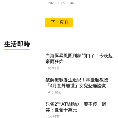
2026-08-05 16:46
下一頁
生活即時
白海豚暴風圈到家門口了！今晚起
豪雨狂炸
5分鐘前
破解無數養生迷思！林慶順教授
「4月意外離世」女兒悲痛證實
41分鐘前
只領2千ATM點鈔「響不停」網
笑：像領十萬元
1小時前