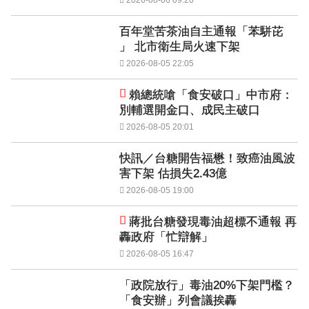
百年堂苦茶油自主通報「苯駢芘
」 北市衛生局火速下架
2026-08-05 22:05
賴總統嗆「食安破口」中市府：
別輔選開金口、成民主破口
2026-08-05 20:01
快訊／台糖開告福懋！致癌油風波
害下架 估損失2.43億
2026-08-05 19:00
蔣批台糖發現毒油超標不通報 再
轟政府「忙辯解」
2026-08-05 16:47
「政院放行」毒油20%下架門檻？
「食安辦」列會議挨轟