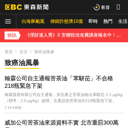
破解無數養生迷思！林慶順教授「4月意外離世」女兒悲痛證實
白海豚颱風
律師詐慈濟10億
即時
熱門
生活
五角大廈再公開UFO檔案 飛官阿富汗驚見「巨大三角形」
《理財達人秀》X 安聯投信免費講座報名中！搶先卡位 2027
快訊
下載東森App，隨時掌握天下大小事！
首頁
生活
致癌油風暴
致癌油風暴
白海豚暴風圈到家門口了！今晚起豪雨狂炸
翰霖公司自主通報苦茶油「苯駢芘」不合格
218瓶緊急下架
翰霖貿易有限公司自主通報，其生產之苦茶油檢出苯駢芘 2.1 μg/kg
（標準：2.0 μg/kg）超標，生產該批苦茶油共218瓶緊急下架。
14小時前
威加公司苦茶油來源資料不實 北市重罰300萬