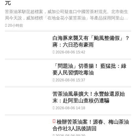
元
苦茶油苯駢芘超標案，威加公司疑進口中國苦茶籽混充。北市衛生
局今天說，威加標榜「在地金花小菓苦茶油」等產品採用阿里山小
農苦茶籽製造，卻未能提出證明。
20小時前
白海豚來襲又有「颱風整備假」？
蔣：六日恐有豪雨
2026-08-06 15:42
「問題油」切香腸！ 藍猛批：綠
要人民習慣吃毒油
2026-08-06 15:37
苦茶油風暴擴大！永豐餘還原始
末：赴阿里山查核仍遭騙
2026-08-06 14:18
檢辦苦茶油案！源春、梅山茶油
合作社3人訊後請回
2026-08-06 09:20