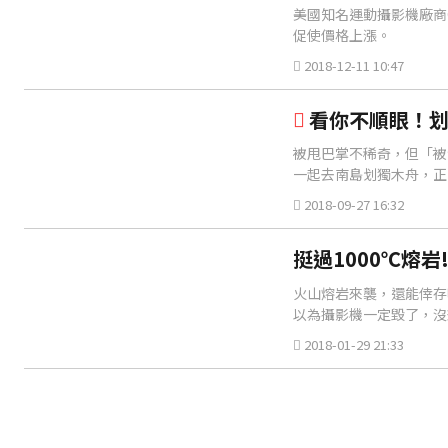
美國知名運動攝影機廠商
促使價格上漲。
2018-12-11 10:47
看你不順眼！划
被甩巴掌不稀奇，但「被海
一起去南島划獨木舟，正
友嚇得大喊「What???」
2018-09-27 16:32
挺過1000℃熔岩
火山熔岩來襲，還能倖存
以為攝影機一定毀了，沒
下熔岩流洩到攝影機的一
2018-01-29 21:33