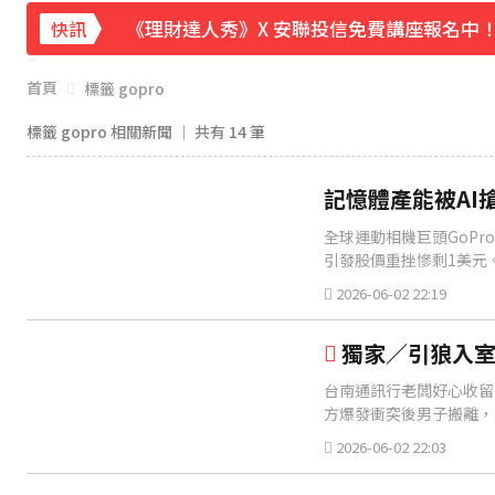
《理財達人秀》X 安聯投信免費講座報名中！搶
快訊
下載東森App，隨時掌握天下大小事！
首頁
標籤 gopro
白海豚撲日災情不斷！4.5萬民眾避難、2萬
標籤 gopro 相關新聞 │ 共有
14
筆
記憶體產能被AI搶
全球運動相機巨頭GoP
引發股價重挫慘剩1美元
2026-06-02 22:19
獨家／引狼入室
台南通訊行老闆好心收留
方爆發衝突後男子搬離，
2026-06-02 22:03