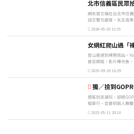
北市信義區民眾拾
網友發文稱在台北市信義
送交警方處理。失主高男
2026-05-03 15:35
女網紅爬山遇「裸
登山竟遇到裸男搭訕。You
甚至跟蹤。影片曝光後，
2025-09-20 10:29
獨／撿到GOP
遊客到澎湖玩，卻把GO
租車行，並要到兩人聯繫
2023-05-11 20:10