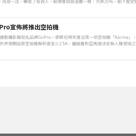
，消息一出，嚇壞了投資人，股價像自由落體一樣，大跌25%，創下歷史新
將售價從３９９美元腰斬到１９９美元，期望能刺激銷售。
oPro宣佈將推出空拍機
運動攝影機知名品牌GoPro，即將在明年推出第一架空拍機「Karma」
外界預期這款空拍機解析度至少2.5K，繼臉書和亞馬遜涉足無人機領域之後
人機攝影市場投下新的震撼彈。