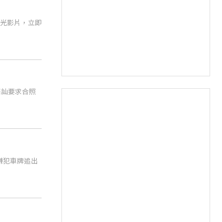
風光影片，立即
男搭訕要求合照
嫌犯車牌追出