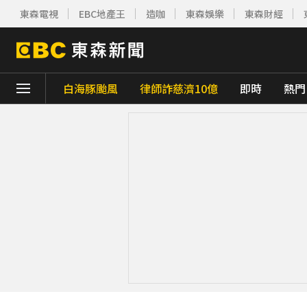
東森電視
EBC地產王
造咖
東森娛樂
東森財經
白海豚颱風
律師詐慈濟10億
即時
熱門
下載東森App，隨時掌握天下大小事！
白海豚撲日災情不斷！4.5萬民眾避難、2萬
漢光42號演習登場！金防部九大離島實彈射
比竹科還大！馬斯克喊打造「地球最大建築」