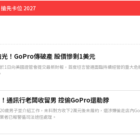
先卡位 2027
戶停電
11分鐘前
光！GoPro傳破產 股價慘剩1美元
ro於1日向美國證管會提交最新財報，首度坦言營運面臨持續經營的重大危
。
！通訊行老闆收留男 控偷GoPro還勒脖
20歲男子並介紹工作，未料對方收下2萬元後未履約，還涉嫌偷走店內Go
業者已報警循司法途徑處理。