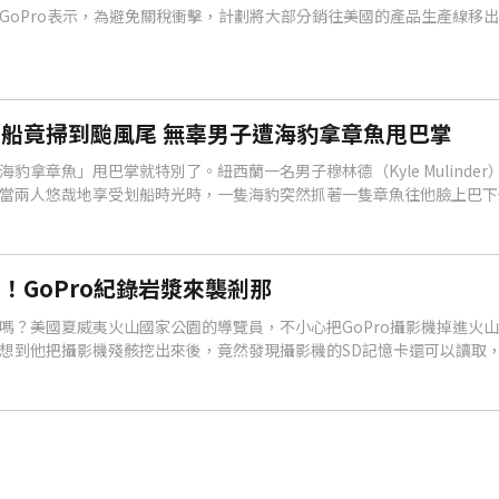
GoPro表示，為避免關稅衝擊，計劃將大部分銷往美國的產品生產線移
船竟掃到颱風尾 無辜男子遭海豹拿章魚甩巴掌
豹拿章魚」甩巴掌就特別了。紐西蘭一名男子穆林德（Kyle Mulinder
當兩人悠哉地享受划船時光時，一隻海豹突然抓著一隻章魚往他臉上巴下
。
!！GoPro紀錄岩漿來襲剎那
嗎？美國夏威夷火山國家公園的導覽員，不小心把GoPro攝影機掉進火
想到他把攝影機殘骸挖出來後，竟然發現攝影機的SD記憶卡還可以讀取
刻。