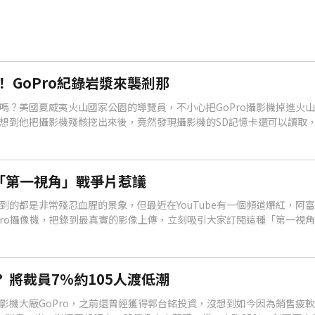
！ GoPro紀錄岩漿來襲剎那
嗎？美國夏威夷火山國家公園的導覽員，不小心把GoPro攝影機掉進火
想到他把攝影機殘骸挖出來後，竟然發現攝影機的SD記憶卡還可以讀取
刻，讓大家有機會目睹這難得一見的景象。
？「第一視角」戰爭片惹議
到的都是非常殘忍血腥的景象，但最近在YouTube有一個頻道爆紅，阿
Pro攝像機，把錄到最真實的影像上傳，立刻吸引大家訂閱這種「第一視
？ 將裁員7%約105人渡低潮
影機大廠GoPro，之前還曾經獲得郭台銘投資，沒想到如今因為銷售疲