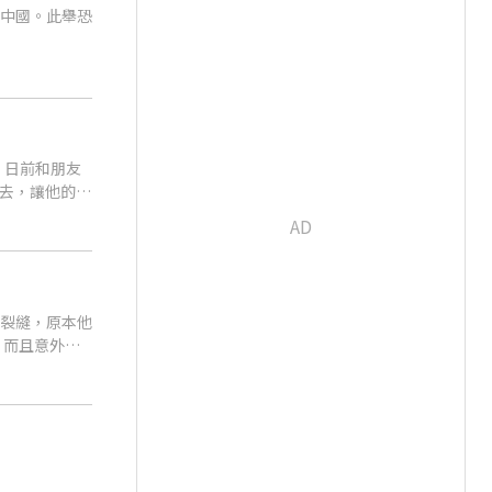
出中國。此舉恐
）日前和朋友
去，讓他的朋
山裂縫，原本他
，而且意外拍