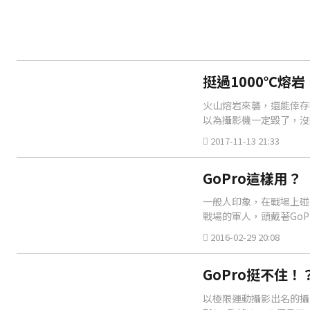
挺過1000℃熔岩
火山熔岩來襲，還能倖存
以為攝影機一定毀了，沒
下熔岩流洩到攝影機的一
2017-11-13 21:33
GoPro這樣用
一般人印象，在戰場上碰
戰場的軍人，頭戴著Go
但也引發相當大的爭議。
2016-02-29 20:08
GoPro挺不住！
以極限運動攝影出名的攝