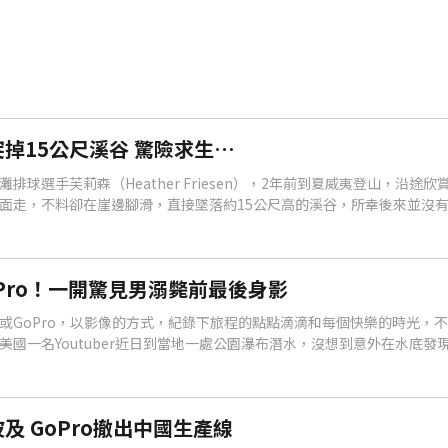
掉15公尺溪谷 驚險求生…
排球選手芙莉森（Heather Friesen），2年前到夏威夷登山，沿途
面走，不料卻在崖邊腳滑，直接墜落約15公尺高的溪谷，所幸後來並沒
Pro錄下，在網路上瘋傳。
Pro！一開驚見男溺斃前最後身影
或GoPro，以影像的方式，紀錄下旅程的點點滴滴和每個快樂的時光，
國一名Youtuber近日到當地一處公園瀑布潛水，沒想到意外在水底發
卡還是好的，這名Youtuber好奇之下，將記憶卡還原，竟看見了GoPro
及 GoPro撤出中國生產線