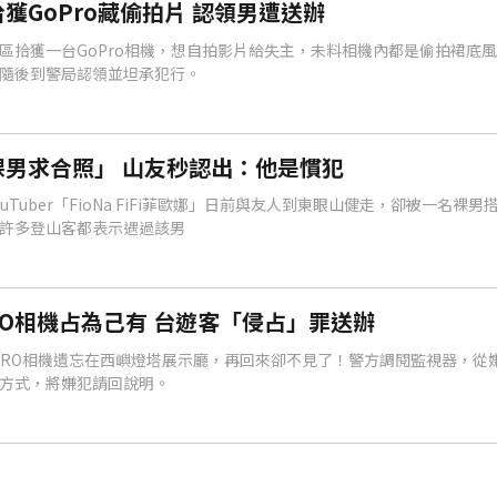
獲GoPro藏偷拍片 認領男遭送辦
區拾獲一台GoPro相機，想自拍影片給失主，未料相機內都是偷拍裙底
隨後到警局認領並坦承犯行。
男求合照」 山友秒認出：他是慣犯
Tuber「FioNa FiFi菲歐娜」日前與友人到東眼山健走，卻被一名裸
許多登山客都表示遇過該男
RO相機占為己有 台遊客「侵占」罪送辦
PRO相機遺忘在西嶼燈塔展示廳，再回來卻不見了！警方調閱監視器，從
方式，將嫌犯請回說明。