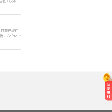
低。GoPro
，目前已經在
，GoPro也