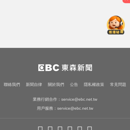
才宣佈停播一週！網紅「肥大叔」
突離世 團隊發聲證實
尼斯湖水怪又現身！遊湖拍到「神
秘生物頭部」官方證實了
律師勾掮客誆「可買BNT疫苗」 詐
慈濟10億
才宣佈停播一週！網紅「肥大叔」
突離世 團隊發聲證實
尼斯湖水怪又現身！遊湖拍到「神
聯絡我們
新聞自律
關於我們
公告
隱私權政策
常見問題
秘生物頭部」官方證實了
業務行銷合作：
service@ebc.net.tw
用戶服務：
service@ebc.net.tw