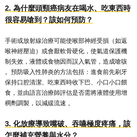
2.
為什麼頭頸癌病友在喝水、吃東西時
很容易嗆到？該如何預防？
手術或放射線治療可能使喉部神經受損（如返
喉神經壓迫）或會厭軟骨硬化，使氣道保護機
制失效，液體或食物因而誤入氣管，造成嗆咳
。預防吸入性肺炎的方法包括：進食前先刷牙
保持口腔清潔、吃東西時收下巴、小口小口餵
食，並由語言治療師評估是否需將液體使用增
稠劑調製，以減緩流速 。
3.
化放療導致嘴破、吞嚥極度疼痛，該
怎麼補充營養與水分？