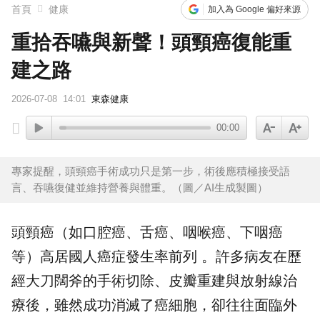
首頁
健康
加入為 Google 偏好來源
重拾吞嚥與新聲！頭頸癌復能重
建之路
2026-07-08
14:01
東森健康
00:00
專家提醒，頭頸癌手術成功只是第一步，術後應積極接受語
言、吞嚥復健並維持營養與體重。（圖／AI生成製圖）
頭頸癌（如口腔癌、舌癌、咽喉癌、下咽癌
等）高居國人癌症發生率前列 。許多病友在歷
經大刀闊斧的手術切除、皮瓣重建與放射線治
療後，雖然成功消滅了癌細胞，卻往往面臨外