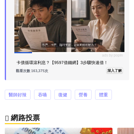
ads by popIn
卡債循環滾利息？【9597借錢網】3步驟快速借！
深入了解
觀看次數 163,375次
醫師好辣
吞嚥
復健
營養
體重
網路投票