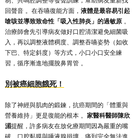
制、共鳴腔調整等發聲訓練，幫助病友重新找
回聲音 。在吞嚥復能方面，
液體是最容易引起
嗆咳並導致致命性「吸入性肺炎」的過敏原
。
治療師會先引導病友做好口腔清潔避免細菌吸
入，再以調整液體稠度、調整吞嚥姿勢（如收
下巴、特定斜度）等方式，小口小口安全練
習，循序漸進地擺脫鼻胃管 。
別被癌細胞餓死！
除了神經與肌肉的鍛鍊，抗癌期間的「
體重
與
營養
維持」更是復能的根本 。
家醫科醫師陳欣
湄
提醒，許多病友在放化療期間因為嚴重的嘴
破、口腔黏膜與唾液腺損壞，痛到完全無法進