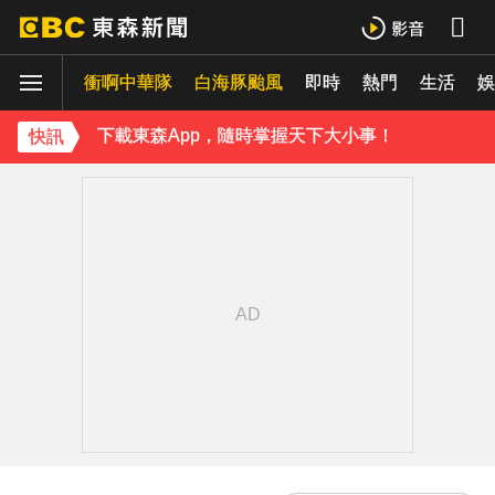
《理財達人秀》X 安聯投信免費講座報名中！搶先卡位 2027
衝啊中華隊
下載東森App，隨時掌握天下大小事！
白海豚颱風
即時
熱門
生活
娛
《理財達人秀》X 安聯投信免費講座報名中！搶先卡位 2027
快訊