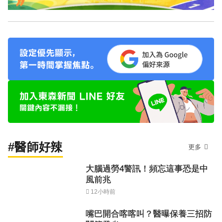
#醫師好辣
更多
大腦過勞4警訊！頻忘這事恐是中
風前兆
12小時前
嘴巴開合喀喀叫？醫曝保養三招防