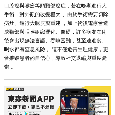
口腔癌與喉癌等頭頸部癌症，若在晚期進行大
手術，對外觀的改變極大 。由於手術需要切除
病灶、進行大腿皮瓣重建 ，加上術後電療會造
成頸部與咽喉組織硬化、僵硬，許多病友在術
後會出現無法言語、吞嚥困難，甚至連進食、
喝水都有窒息風險 。這不僅危害生理健康，更
會摧毀患者的自信心，導致社交退縮與重度憂
鬱 。