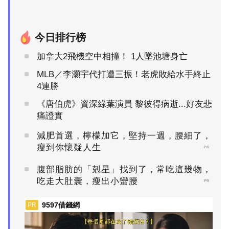
今日排行榜
加拿大2飛機空中相撞！ 1人墜池塘身亡
MLB／李灝宇代打遭三振！老虎敗給水手終止
4連勝
《唐伯虎》資深綠葉演員 黎彼得病逝...好友悲
痛證實
減肥首選，檸檬加它，堅持一週，腰細了，
瘦到你懷疑人生
PR
腹部脂肪的「剋星」找到了，常吃這幾物，
吃走大肚囊，瘦出小蠻腰
PR
9597借錢網
PR