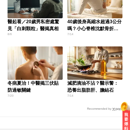
醫起看／20歲男私密處驚
40歲後身高縮水超過3公分
見「白刺顆粒」醫揭真相
嗎？小心脊椎沈默骨折正
8/6
7/14
在發生中
冬病夏治！中醫揭三伏貼
減肥滴油不沾？醫示警：
防過敏關鍵
恐養出脂肪肝、膽結石
7/20
7/14
Recommended by