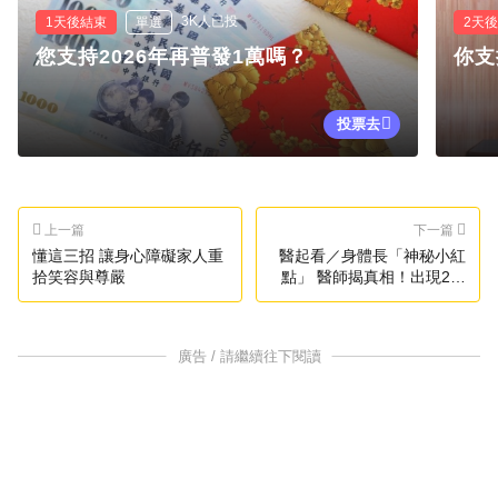
3K人已投
1天後結束
單選
2天
您支持2026年再普發1萬嗎？
你支
投票去
上一篇
下一篇
懂這三招 讓身心障礙家人重
醫起看／身體長「神秘小紅
拾笑容與尊嚴
點」 醫師揭真相！出現2徵
兆要小心
廣告 / 請繼續往下閱讀