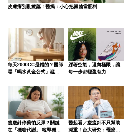
皮膚癢別亂擦藥！醫揭：小心把黴菌當肥料
PR
每天2000CC是錯的？醫師
踩著空氣，邁向極限，讓
曝「喝水黃金公式」猛灌
每一步都輕盈有力
恐水中毒
瘦瘦針停藥怕反彈？關鍵
醫起看／瘦瘦針不只幫助
在「穩糖代謝」 粒即穩成
減重！台大研究：罹癌風