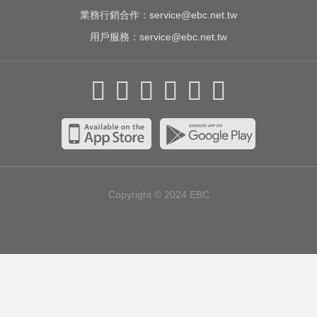
業務行銷合作：
service@ebc.net.tw
用戶服務：
service@ebc.net.tw
Copyright © 2024
EBC