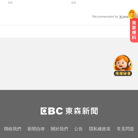
8/6
8/6
Recommended by
民進黨資深前輩辭世！前彰化市代
蔡裕昌罹癌 享壽71歲
台南死亡車禍！轎車遭大貨車壓
「扭曲變形」男駕駛受困亡
姜厚任小24歲女友「3碩1博」造
假？ 台大回應了
民進黨資深前輩辭世！前彰化市代
蔡裕昌罹癌 享壽71歲
台南死亡車禍！轎車遭大貨車壓
聯絡我們
新聞自律
關於我們
公告
隱私權政策
常見問題
「扭曲變形」男駕駛受困亡