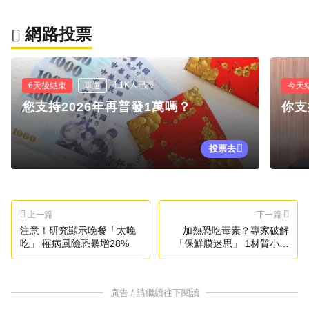
網路投票
4.1K人已投
6天後結束
單選
今天
您支持2026年再普發1萬嗎？
你支
投票去
上一篇
下一篇
注意！研究顯示晚餐「太晚
加熱恐吃毒素？專家破解
吃」 罹病風險恐暴增28%
「保鮮膜迷思」 1材質小心
了
廣告 / 請繼續往下閱讀