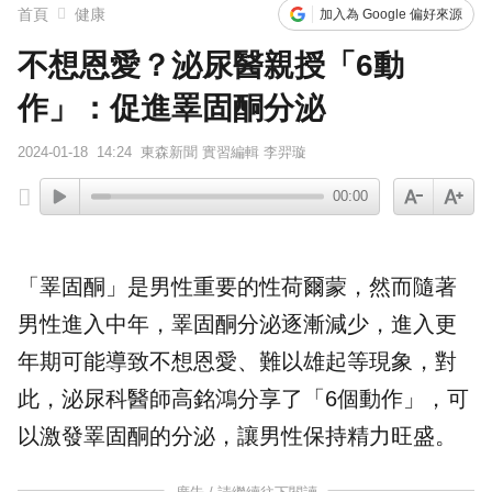
首頁
健康
加入為 Google 偏好來源
不想恩愛？泌尿醫親授「6動
作」：促進睪固酮分泌
2024-01-18
14:24
東森新聞 實習編輯 李羿璇
00:00
「
睪固酮
」是
男性
重要的性荷爾蒙，然而隨著
男性進入中年，睪固酮分泌逐漸減少，進入
更
年期
可能導致不想恩愛、難以雄起等現象，對
此，泌尿科醫師高銘鴻分享了「6個
動作
」，可
以激發睪固酮的分泌，讓男性保持精力旺盛。