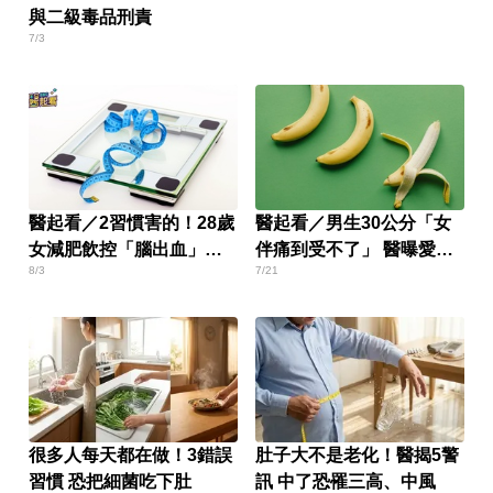
與二級毒品刑責
7/3
醫起看／2習慣害的！28歲
醫起看／男生30公分「女
女減肥飲控「腦出血」猝
伴痛到受不了」 醫曝愛愛
8/3
7/21
死
滿意度關鍵
很多人每天都在做！3錯誤
肚子大不是老化！醫揭5警
習慣 恐把細菌吃下肚
訊 中了恐罹三高、中風