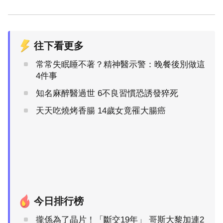
往下看更多
常常失眠睡不著？精神醫示警：晚餐後別做這
4件事
知名麻醉醫過世 6不良習慣恐誘發猝死
天天吃燒烤香腸 14歲女竟罹大腸癌
今日排行榜
攏係為了晶片！「斷交19年」 哥斯大黎加連2