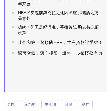
年來台
NBA／灰熊前鋒克拉克死因出爐 法醫認定毒
品意外
總統：勞工是經濟進步幕後英雄 盼支持政府
政策
伴侶和妳一起預防HPV，才有資格說愛妳！
PR
踩著空氣，邁向極限，讓每一步都輕盈有力
PR
男性
睪固酮
更年期
運動
動作