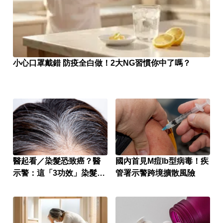
小心口罩戴錯 防疫全白做！2大NG習慣你中了嗎？
醫起看／染髮恐致癌？醫
國內首見M痘Ib型病毒！疾
示警：這「3功效」染髮劑
管署示警跨境擴散風險
別用