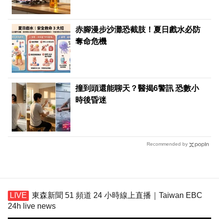
赤腳漫步沙灘恐截肢！夏日戲水必防
奪命危機
撞到頭還能聊天？醫揭6警訊 恐數小
時後昏迷
Recommended by
東森新聞 51 頻道 24 小時線上直播｜Taiwan EBC
24h live news