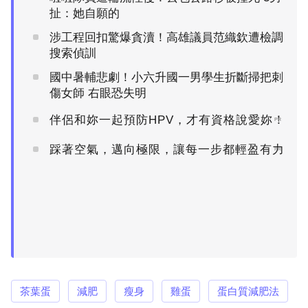
扯：她自願的
涉工程回扣驚爆貪瀆！高雄議員范織欽遭檢調
搜索偵訓
國中暑輔悲劇！小六升國一男學生折斷掃把刺
傷女師 右眼恐失明
伴侶和妳一起預防HPV，才有資格說愛妳！
PR
踩著空氣，邁向極限，讓每一步都輕盈有力
PR
茶葉蛋
減肥
瘦身
雞蛋
蛋白質減肥法