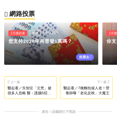
網路投票
3.5K人已投
1天後結束
單選
2天
您支持2026年再普發1萬嗎？
你支
投票去
上一篇
下一篇
醫起看／失智症「元兇」被
醫起看／7種麵包催人老！營
很多人忽略 醫：護腦5招遠
養師曝「老化反映」大魔王
離風險
廣告 / 請繼續往下閱讀