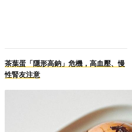
茶葉蛋「隱形高鈉」危機，高血壓、慢
性腎友注意