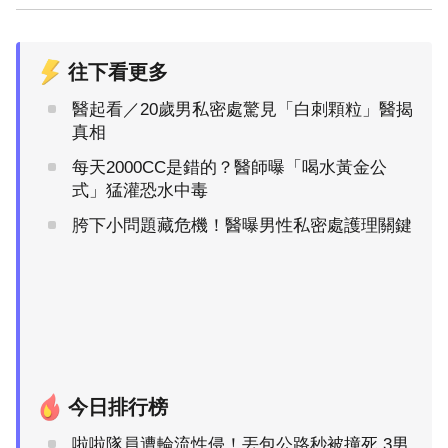
往下看更多
醫起看／20歲男私密處驚見「白刺顆粒」醫揭
真相
每天2000CC是錯的？醫師曝「喝水黃金公
式」猛灌恐水中毒
胯下小問題藏危機！醫曝男性私密處護理關鍵
今日排行榜
啦啦隊員遭輪流性侵！丟包公路秒被撞死 3男