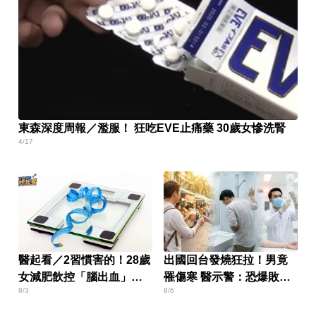
東森深度周報／濫服！ 狂吃EVE止痛藥 30歲女慘洗腎
4/17
醫起看／2習慣害的！28歲
出國回台發燒狂拉！男竟
女減肥飲控「腦出血」猝
罹傷寒 醫示警：恐爆敗血
8/3
8/6
死
症