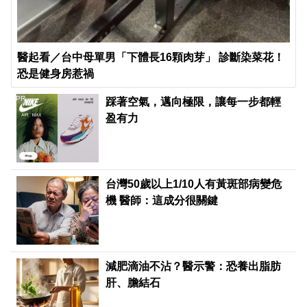
醫起看／台中母單男「下體長16顆肉芽」 診斷染菜花！
恐是健身房惹禍
PR
踩著空氣，邁向極限，讓每一步都輕
盈有力
台灣50歲以上1/10人有黃斑部病變危
機 醫師：這成分很關鍵
減肥滴油不沾？醫示警：恐養出脂肪
肝、膽結石