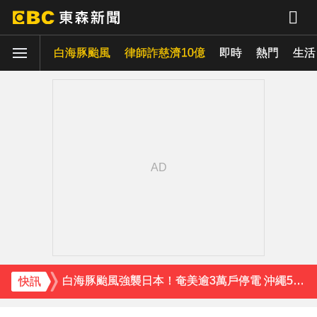
白海豚颱風
律師詐慈濟10億
即時
熱門
生活
下載東森App，隨時掌握天下大小事！
白海豚颱風強襲日本！奄美逾3萬戶停電 沖繩5人受傷
獨家／金價衝高！1公斤金塊值458萬 較1個月前增近28萬
《理財達人秀》X 安聯投信免費講座報名中！搶先卡位 2027
下載東森App，隨時掌握天下大小事！
白海豚颱風強襲日本！奄美逾3萬戶停電 沖繩5人受傷
快訊