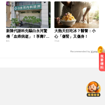
新陳代謝科先驅白永河驚
大熱天狂吃冰？醫警：小
傳「血癌病逝」！享壽75
心「傷腎」又傷身！
8/1
7/14
歲
Recommended by
川普簽署行政命令！限縮出生公民
10
權並禁生育旅遊
侵