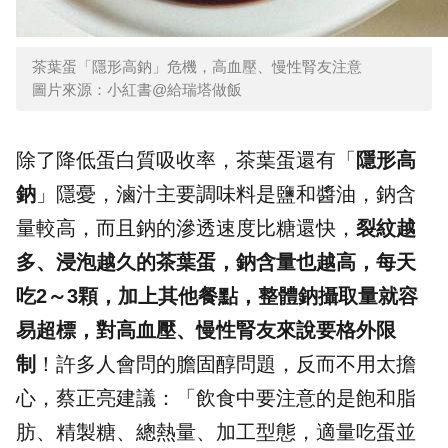
茶葉蛋「隱形高鈉」危機，高血壓、慢性腎友注意
圖片來源：小紅書@給瑞塔做飯
除了降低蛋白質吸收率，茶葉蛋還有「
隱形高
鈉
」隱憂，滷汁主要調味料是鹽和醬油，鈉含
量較高，而且鈉的滲透速度比糖還快，
裂紋越
多、浸泡越久的茶葉蛋，鈉含量也越高，每天
吃2～3顆，加上其他餐點，整體鈉攝取量就容
易超標，對高血壓、慢性腎友來說要格外限
制
！許多人會問的膽固醇問題，反而不用太擔
心，蔡正亮建議：「飲食中要注意的是飽和脂
肪、精製糖、總熱量、加工型態，適量吃蛋並