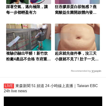
踩著空氣，邁向極限，讓
狂吞膠原蛋白卻無感？燕
每一步都輕盈有力
窩酸益生菌開啟體內發光
燈泡
PR
複驗仍驗出甲醛！新竹炊
起床就先做件事，沒三天
粉廠4產品不合格 市府重罰
小腹就不見了! 肚子一天天
384萬元
變小！
Recommended by
東森新聞 51 頻道 24 小時線上直播｜Taiwan EBC
24h live news