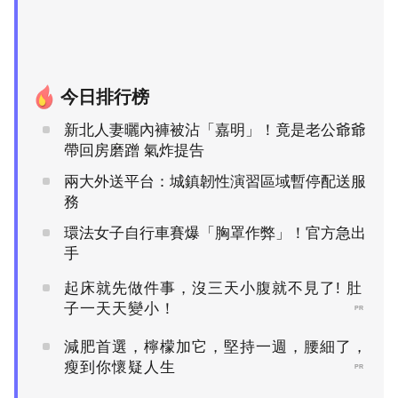
今日排行榜
新北人妻曬內褲被沾「嘉明」！竟是老公爺爺
帶回房磨蹭 氣炸提告
兩大外送平台：城鎮韌性演習區域暫停配送服
務
環法女子自行車賽爆「胸罩作弊」！官方急出
手
起床就先做件事，沒三天小腹就不見了! 肚
子一天天變小！
PR
減肥首選，檸檬加它，堅持一週，腰細了，
瘦到你懷疑人生
PR