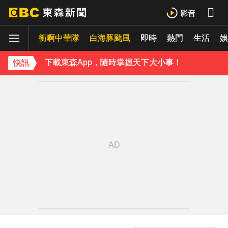
《理財達人秀》X 安聯投信免費講座報名中！搶先卡位 2027
衝啊中華隊
下載東森App，隨時掌握天下大小事！
白海豚颱風
即時
熱門
生活
娛
《理財達人秀》X 安聯投信免費講座報名中！搶先卡位 2027
快訊