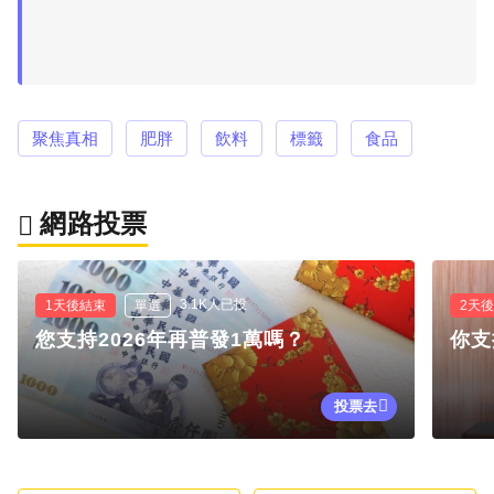
聚焦真相
肥胖
飲料
標籤
食品
網路投票
3.1K人已投
1天後結束
單選
2天
您支持2026年再普發1萬嗎？
你支
投票去