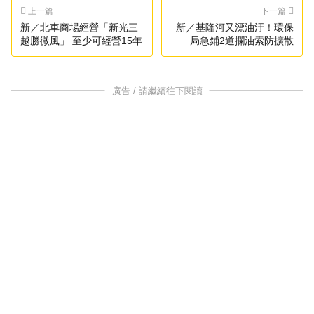
上一篇
下一篇
新／北車商場經營「新光三
新／基隆河又漂油汙！環保
越勝微風」 至少可經營15年
局急鋪2道攔油索防擴散
廣告 / 請繼續往下閱讀