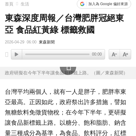
首頁
生活
加入為 Google 偏好來源
東森深度周報／台灣肥胖冠絕東
亞 食品紅黃綠 標籤救國
2026-04-29
06:00
東森新聞
00:00
政府研擬在今年下半年讓食品新標籤上路。（圖／東森新聞）
台灣平均兩個人，就有一人是胖子，
肥胖
率東
亞最高。正因如此，政府祭出許多措施，譬如
無糖
飲料
免徵貨物稅；在今年下半年，更研擬
讓
食品
新
標籤
上路。以糖分、飽和脂肪、鈉含
量三種成分為基準，為食品、飲料評分，紅標