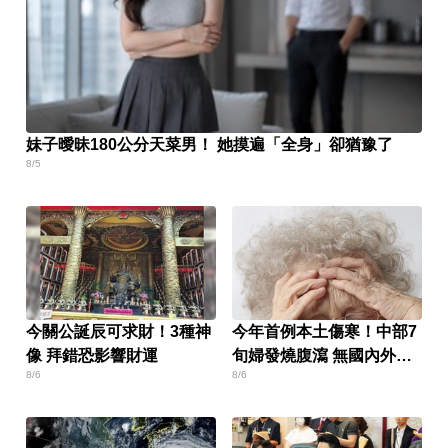
妹子曖昧180公分天菜男！ 她摸遍「全身」卻猶豫了
8/5
今關公誕辰可求財！3種神
今年首例本土傷寒！中部7
像 拜錯恐影響財運
旬婦發燒腹瀉 無國內外旅
8/6
8/6
遊史