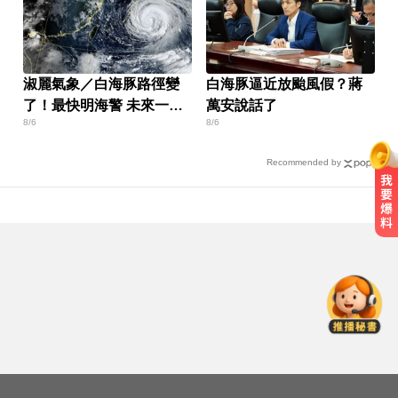
淑麗氣象／白海豚路徑變
白海豚逼近放颱風假？蔣
了！最快明海警 未來一週
萬安說話了
8/6
8/6
降雨熱區曝
Recommended by
創2月以來最大單日漲幅！黃金暴漲
4.4%突破4253美元
三商壽9/1股票下市！12/1正式更名
「玉山人壽」
才宣佈停播一週！網紅「肥大叔」
突離世 團隊發聲證實