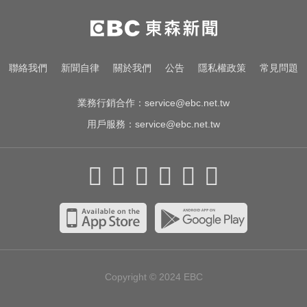
創2月以來最大單日漲幅！黃金暴漲
4.4%突破4253美元
三商壽9/1股票下市！12/1正式更名
聯絡我們
新聞自律
關於我們
公告
隱私權政策
常見問題
「玉山人壽」
業務行銷合作：
service@ebc.net.tw
用戶服務：
service@ebc.net.tw
Copyright © 2024
EBC