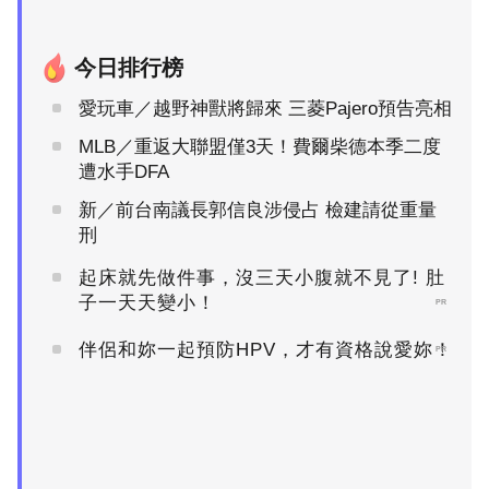
今日排行榜
愛玩車／越野神獸將歸來 三菱Pajero預告亮相
MLB／重返大聯盟僅3天！費爾柴德本季二度
遭水手DFA
新／前台南議長郭信良涉侵占 檢建請從重量
刑
起床就先做件事，沒三天小腹就不見了! 肚
子一天天變小！
PR
伴侶和妳一起預防HPV，才有資格說愛妳！
PR