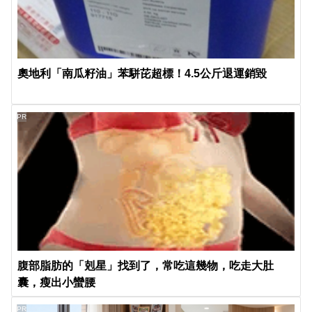
奧地利「南瓜籽油」苯駢芘超標！4.5公斤退運銷毀
PR
腹部脂肪的「剋星」找到了，常吃這幾物，吃走大肚
囊，瘦出小蠻腰
PR