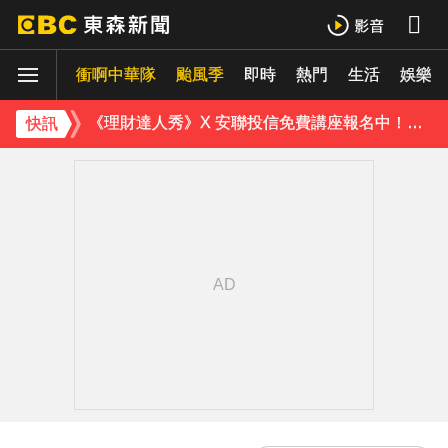
下載東森App，隨時掌握天下大小事！
衝啊中華隊
颱風季
即時
熱門
生活
娛樂
《理財達人秀》X 安聯投信免費講座報名中！搶先卡位 2027
快訊
周杰倫遭影射有私生子 杰威爾怒發132字聲明
曾號召反女權集會！36歲網紅陳屍住處 死因待查
下載東森App，隨時掌握天下大小事！
《理財達人秀》X 安聯投信免費講座報名中！搶先卡位 2027