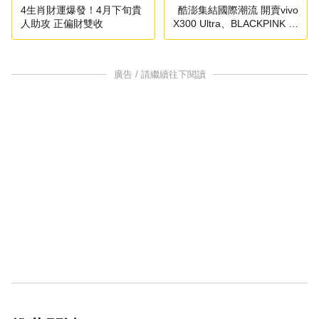
4生肖財運爆發！4月下旬貴
酷澎集結國際潮流 開賣vivo
人助攻 正偏財雙收
X300 Ultra、BLACKPINK 東
京場限定周邊
廣告 / 請繼續往下閱讀