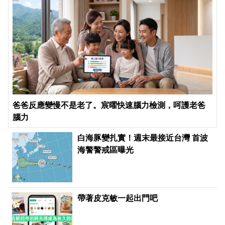
爸爸反應變慢不是老了。宸曜快速腦力檢測，呵護老爸
腦力
白海豚變扎實！週末最接近台灣 首波
海警警戒區曝光
PR
帶著皮克敏一起出門吧