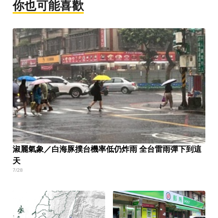
你也可能喜歡
淑麗氣象／白海豚撲台機率低仍炸雨 全台雷雨彈下到這
天
7/28