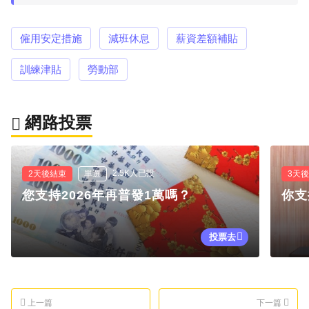
僱用安定措施
減班休息
薪資差額補貼
訓練津貼
勞動部
網路投票
2.5K人已投
2天後結束
單選
3天
您支持2026年再普發1萬嗎？
你支
投票去
上一篇
下一篇