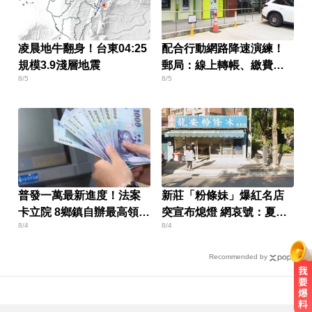
凌晨地牛翻身！台東04:25
配合行動網路降速演練！
規模3.9淺層地震
郵局：線上轉帳、繳費恐
8/5
8/5
受影響
普發一萬最新進度！法案
新莊「粉條妹」爆紅名店
卡立院 8鄉鎮自辦最高領1
突宣布熄燈 網哀號：夏天
8/4
8/4
萬
少一味
Recommended by