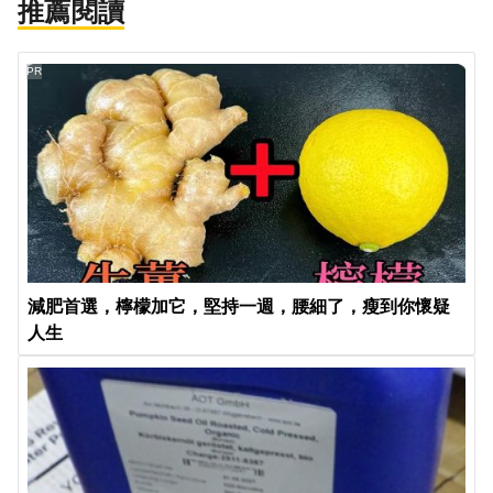
推薦閱讀
PR
減肥首選，檸檬加它，堅持一週，腰細了，瘦到你懷疑
人生