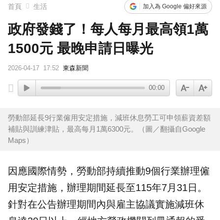
首頁
生活
加入為 Google 偏好來源
政府發錢了！每人每月最高領1萬
1500元 最晚申請日曝光
2026-04-17
17:52
東森新聞
00:00
勞動部延長9行業僱用安定措施，減班休息勞工可申領薪資差額
補貼與訓練津貼，最高每月1萬6300元。（圖／翻攝自Google
Maps）
因應國際情勢，
勞動部
持續推動9個行業辦理
僱
用安定措施
，辦理期間延長至115年7月31日。
針對在公告辦理期間內與雇主協議實施
減班休