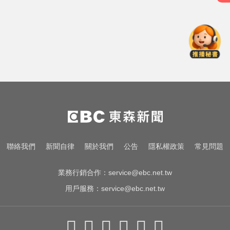
環法女子自行車賽爆「胸罩作
弊」！官方急出手
台股回檔ETF全賺「該跑嗎？」網
揭最大陷阱 勸調節1類股
民眾黨創黨元老退黨！暗控黨中央
因人成事：帶著尊嚴離開
環法女子自行車賽爆「胸罩作
弊」！官方急出手
台股回檔ETF全賺「該跑嗎？」網
聯絡我們
新聞自律
關於我們
公告
隱私權政策
常見問題
揭最大陷阱 勸調節1類股
業務行銷合作：
service@ebc.net.tw
用戶服務：
service@ebc.net.tw