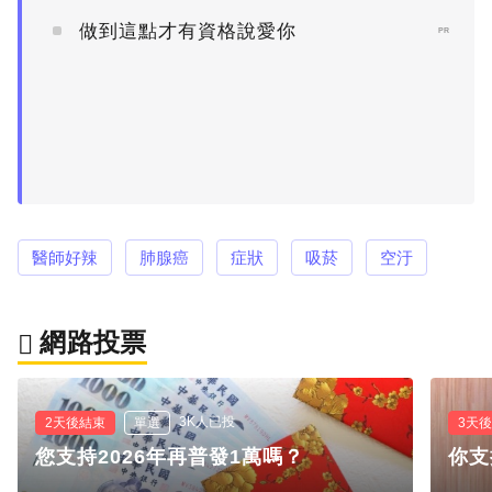
做到這點才有資格說愛你
PR
醫師好辣
肺腺癌
症狀
吸菸
空汙
網路投票
3K人已投
2天後結束
單選
3天
您支持2026年再普發1萬嗎？
你支