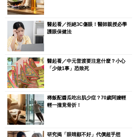
醫起看／拒絕3C傷眼！醫師親授必學
護眼保健法
醫起看／中元普渡要注意什麼？小心
「少做1事」恐致死
稀飯配醬瓜吃出肌少症？70歲阿嬤輕
輕一撞竟骨折！
研究揭「眼睛顧不好」代價超乎想