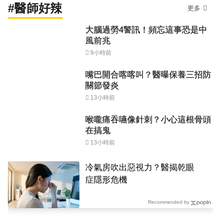
#醫師好辣
更多
大腦過勞4警訊！頻忘這事恐是中
風前兆
9小時前
嘴巴開合喀喀叫？醫曝保養三招防
關節發炎
13小時前
喉嚨痛吞嚥像針刺？小心這根骨頭
在搞鬼
13小時前
冷氣房吹出惡視力？醫揭乾眼
症隱形危機
Recommended by