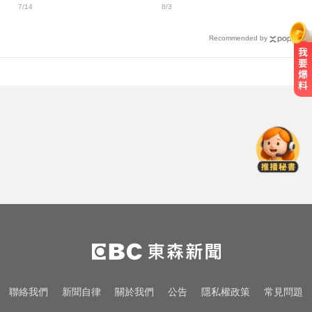
7/14
8/3
PCV20／PCV21疫苗、接
種流程一次看
Recommended by
淑麗氣象／白海豚路徑變了！最快
明海警 未來一週降雨熱區曝
愛玩車／奧迪最省電新作 A2 e-tron
秋季登場
尼斯湖水怪又現身！遊湖拍到「神
秘生物頭部」官方證實了
淑麗氣象／白海豚路徑變了！最快
明海警 未來一週降雨熱區曝
愛玩車／奧迪最省電新作 A2 e-tron
聯絡我們
新聞自律
關於我們
公告
隱私權政策
常見問題
秋季登場