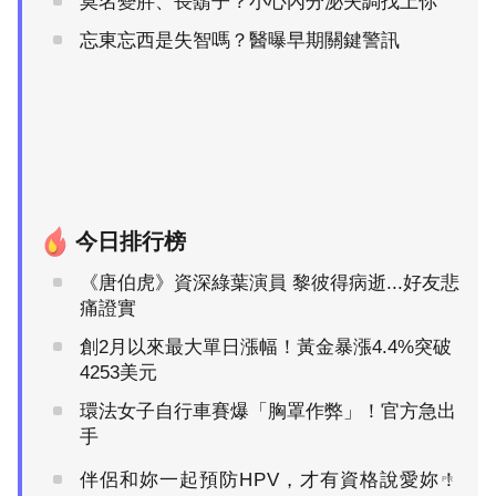
莫名變胖、長鬍子？小心內分泌失調找上你
忘東忘西是失智嗎？醫曝早期關鍵警訊
今日排行榜
《唐伯虎》資深綠葉演員 黎彼得病逝...好友悲
痛證實
創2月以來最大單日漲幅！黃金暴漲4.4%突破
4253美元
環法女子自行車賽爆「胸罩作弊」！官方急出
手
伴侶和妳一起預防HPV，才有資格說愛妳！
PR