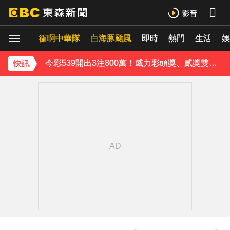
下載東森App，隨時掌握天下大小事！
衝啊中華隊
白海豚颱風
即時
熱門
生活
今彩539開出3注800萬！威力彩頭獎、貳獎雙雙槓龜
娛
《理財達人秀》X 安聯投信免費講座報名中！搶先卡位 2027
快訊
下載東森App，隨時掌握天下大小事！
今彩539開出3注800萬！威力彩頭獎、貳獎雙雙槓龜