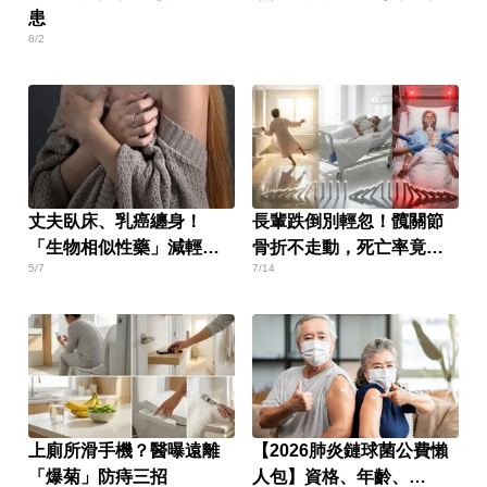
患
8/2
丈夫臥床、乳癌纏身！
長輩跌倒別輕忽！髖關節
「生物相似性藥」減輕患
骨折不走動，死亡率竟比
5/7
7/14
者經濟負擔
癌症還恐怖
上廁所滑手機？醫曝遠離
【2026肺炎鏈球菌公費懶
「爆菊」防痔三招
人包】資格、年齡、