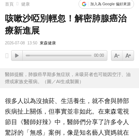
首頁
健康
加入為 Google 偏好來源
咳嗽沙啞別輕忽！解密肺腺癌治
療新進展
2026-07-08
13:50
東森健康
00:00
醫師提醒，肺腺癌早期多無症狀，未吸菸者也可能因空汙、油
煙或家族史罹病。（圖／AI生成製圖）
很多人以為沒抽菸、生活養生，就不會與肺部
疾病扯上關係，但事實並非如此。在東森電視
節目《
醫師好辣
》中，醫師們分享了許多令人
驚訝的「無感」案例，像是知名藝人寶媽就在