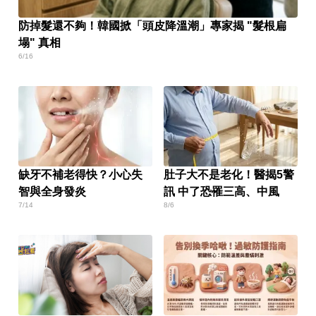
防掉髮還不夠！韓國掀「頭皮降溫潮」專家揭 "髮根扁
塌" 真相
6/16
缺牙不補老得快？小心失
肚子大不是老化！醫揭5警
智與全身發炎
訊 中了恐罹三高、中風
7/14
8/6