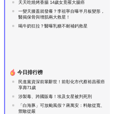
天天吃燒烤香腸 14歲女竟罹大腸癌
一變天膝蓋就發癢？李祖寧自曝半月板變形，
醫揭保骨與增肌兩大救星！
喝牛奶狂拉？醫曝乳糖不耐補鈣救星
今日排行榜
民進黨資深前輩辭世！前彰化市代蔡裕昌罹癌
享壽71歲
涉製毒、跨國販毒！埃及女星被判死刑
「白海豚」可放颱風假？蔣萬安：料敵從寬、
禦敵從嚴