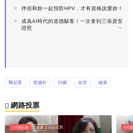
伴侶和妳一起預防HPV，才有資格說愛妳！
PR
成為AI時代的道德駭客！一次拿到三張資安
證照
PR
醫起看
復健科
抖腳
血管
健康
網路投票
25人已投
7天後結束
單選
6天