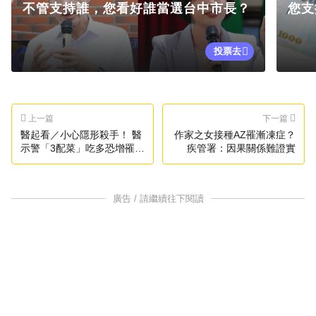
不管支持誰，您看好誰當選台中市長？
您支
投票去
上一篇
下一篇
醫起看／小心隱形殺手！ 醫
作家之女接種AZ罹漸凍症？
示警「3配菜」吃多恐增罹癌
疾管署：因果關係難證實
風險
廣告 / 請繼續往下閱讀