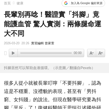
首頁
健康
加入為 Google 偏好來源
長輩別再唸！醫證實「抖腳」竟
能護血管 驚人實測：兩條腿命運
大不同
2026-03-20
20:26
實習編輯 曾家萱
00:00
抖腳居然可以幫助血液循環。（示意圖／翻攝自Pexels）
很多人從小就被長輩叮嚀「不要
抖腳
」，認為
這是不穩重、沒禮貌的表現，甚至有「男抖
窮、女抖賤」的說法。但現在醫學研究要為抖
腳「平反」了！
復健科
醫師王思恒引述國外研