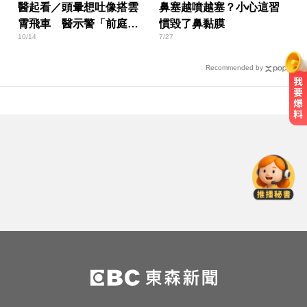
醫起看／頭暈想吐像搭雲
鼻塞越噴越塞？小心這習
霄飛車 醫示警「前庭性
慣毀了鼻黏膜
10/14
7/27
偏頭痛」
Recommended by
47歲女腹痛竟生下女嬰 26歲女兒震
驚：以為變胖
寬魚營收衰退 「點名王心凌、楊丞
琳」網笑翻：太誠實
攏係為了晶片！「斷交19年」 哥斯
大黎加連2年來台
47歲女腹痛竟生下女嬰 26歲女兒震
驚：以為變胖