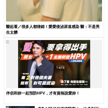
醫起看／很多人都猜錯！愛愛後泌尿道感染 醫：不是男
生太髒
PR
伴侶和妳一起預防HPV，才有資格說愛妳！
PR