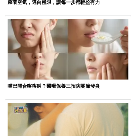
踩著空氣，邁向極限，讓每一步都輕盈有力
嘴巴開合喀喀叫？醫曝保養三招防關節發炎