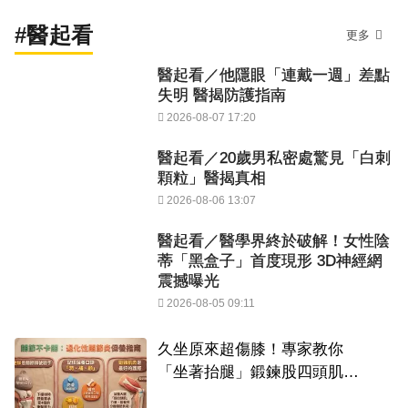
#醫起看
更多
醫起看／他隱眼「連戴一週」差點
失明 醫揭防護指南
2026-08-07 17:20
醫起看／20歲男私密處驚見「白刺
顆粒」醫揭真相
2026-08-06 13:07
醫起看／醫學界終於破解！女性陰
蒂「黑盒子」首度現形 3D神經網
震撼曝光
2026-08-05 09:11
久坐原來超傷膝！專家教你
「坐著抬腿」鍛鍊股四頭肌，
搶救退化性關節炎