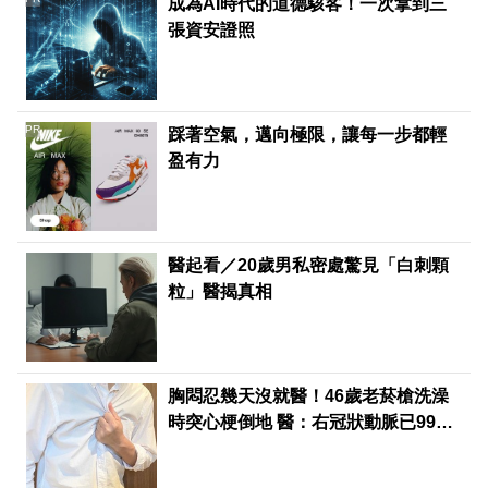
成為AI時代的道德駭客！一次拿到三
張資安證照
PR
踩著空氣，邁向極限，讓每一步都輕
盈有力
醫起看／20歲男私密處驚見「白刺顆
粒」醫揭真相
胸悶忍幾天沒就醫！46歲老菸槍洗澡
時突心梗倒地 醫：右冠狀動脈已99%
阻塞