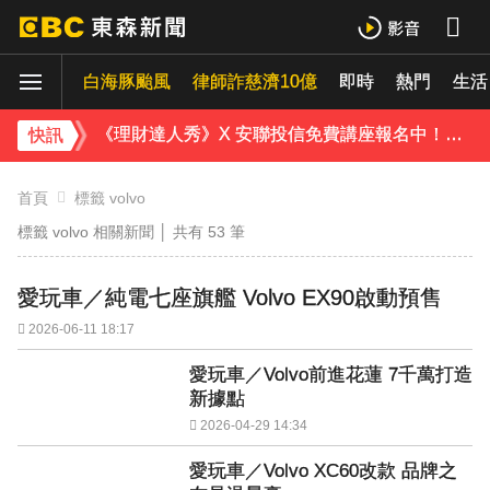
雲林羊肉查出汙染源！ 草料驗出戴奧辛超標
白海豚颱風
律師詐慈濟10億
即時
熱門
白海豚轉彎逼近中國！陸專家：恐破山竹75年紀錄
生活
《理財達人秀》X 安聯投信免費講座報名中！搶先卡位 2027
快訊
下載東森App，隨時掌握天下大小事！
首頁
標籤 volvo
標籤 volvo 相關新聞 │ 共有
53
筆
宏碁發現兆基內部管理缺失 辭任董事長撤出經營層
愛玩車／純電七座旗艦 Volvo EX90啟動預售
2026-06-11 18:17
愛玩車／Volvo前進花蓮 7千萬打造
新據點
2026-04-29 14:34
愛玩車／Volvo XC60改款 品牌之