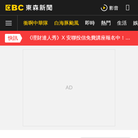
《理財達人秀》X 安聯投信免費講座報名中！搶先卡位 2027
衝啊中華隊
下載東森App，隨時掌握天下大小事！
白海豚颱風
即時
熱門
生活
娛
《理財達人秀》X 安聯投信免費講座報名中！搶先卡位 2027
快訊