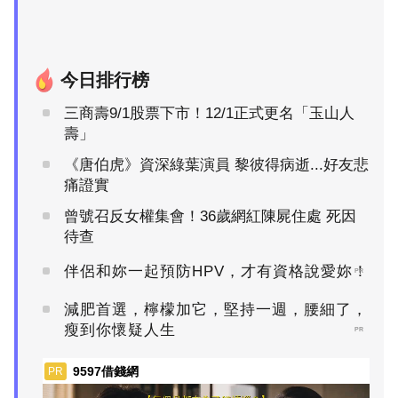
今日排行榜
三商壽9/1股票下市！12/1正式更名「玉山人
壽」
《唐伯虎》資深綠葉演員 黎彼得病逝...好友悲
痛證實
曾號召反女權集會！36歲網紅陳屍住處 死因
待查
伴侶和妳一起預防HPV，才有資格說愛妳！
PR
減肥首選，檸檬加它，堅持一週，腰細了，
瘦到你懷疑人生
PR
9597借錢網
PR