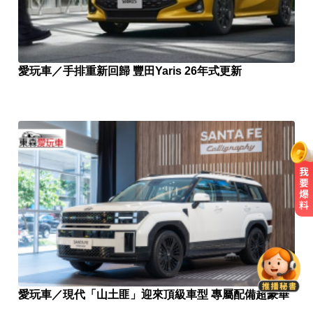
愛玩車／手排重新回歸 豐田Yaris 26年式更新
律師勾掮客誆「可買BNT疫苗」 詐
慈濟10億
環法女子自行車賽爆「胸罩作
弊」！官方急出手
愛玩車／現代「山土匪」迎來頂級車型 專屬配備超豪華
TPBL／官宣確定了！林庭謙重磅加