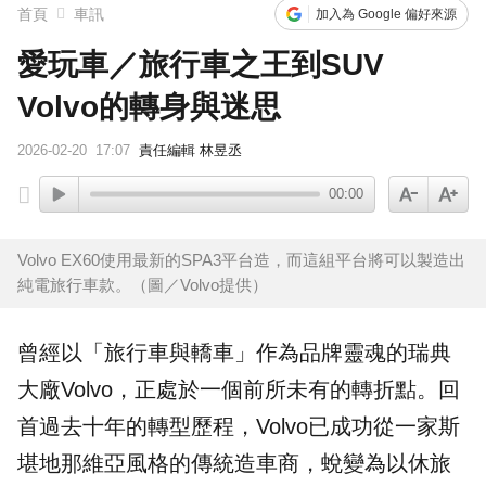
首頁
車訊
加入為 Google 偏好來源
愛玩車／旅行車之王到SUV
Volvo的轉身與迷思
2026-02-20
17:07
責任編輯 林昱丞
00:00
Volvo EX60使用最新的SPA3平台造，而這組平台將可以製造出
純電旅行車款。（圖／Volvo提供）
曾經以「
旅行車
與轎車」作為品牌靈魂的瑞典
大廠
Volvo
，正處於一個前所未有的轉折點。回
首過去十年的轉型歷程，Volvo已成功從一家斯
堪地那維亞風格的傳統造車商，蛻變為以
休旅