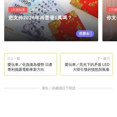
3K人已投
1天後結束
單選
2天
您支持2026年再普發1萬嗎？
你支
投票去
上一篇
下一篇
愛玩車／化負擔為優勢 日產
愛玩車／亮光下的矛盾 LED
專利揭露電動車新方向
大燈引發的憤怒與風暴
廣告 / 請繼續往下閱讀