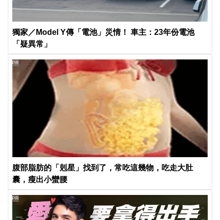
獨家／Model Y傳「電池」災情！ 車主：23年份電池
「疑異常」
PR
腹部脂肪的「剋星」找到了，常吃這幾物，吃走大肚
囊，瘦出小蠻腰
PR