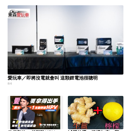
愛玩車／即將沒電就會叫 這顆鋰電池很聰明
8/4