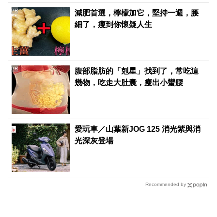
PR
減肥首選，檸檬加它，堅持一週，腰
細了，瘦到你懷疑人生
PR
腹部脂肪的「剋星」找到了，常吃這
幾物，吃走大肚囊，瘦出小蠻腰
愛玩車／山葉新JOG 125 消光紫與消
光深灰登場
Recommended by