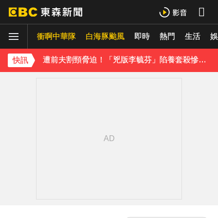
48歲男星直播突亮刀自殘！「全裸滿身血」警急破門 家屬發聲曝現況
衝啊中華隊
白海豚颱風
即時
熱門
生活
遭前夫割頸脅迫！「兇版李毓芬」陷養套殺慘賠2000萬 2度遇感情詐騙
娛
下載東森App，隨時掌握天下大小事！
快訊
新北割頸案近3年！受害少年姓名解禁公開 父心碎發聲