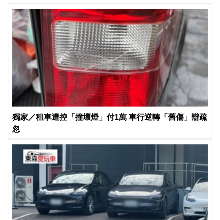
獨家／租車遭控「撞壞燈」付1萬 車行逆轉「舊傷」辯疏
忽