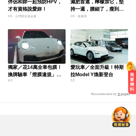
伴侶和妳一起預防HPV，
減肥首選，檸檬加它，堅
才有資格說愛妳！
持一週，腰細了，瘦到你
懷疑人生
PR・台灣癌症基金會
PR・新素簡
獨家／花14萬全車包膜！
愛玩車／全面升級！特斯
換牌驗車「燈膜違規」當
拉Model Y煥新登台
8/3
5/2
場被撕
籃球／瓊斯盃8／14開戰！男子組迎
Recommended by
來新賽制 最貴票價2千元
色外公稱「幫看過敏」騙孫女脫褲
侵犯！法院判2年4月
環法女子自行車賽爆「胸罩作