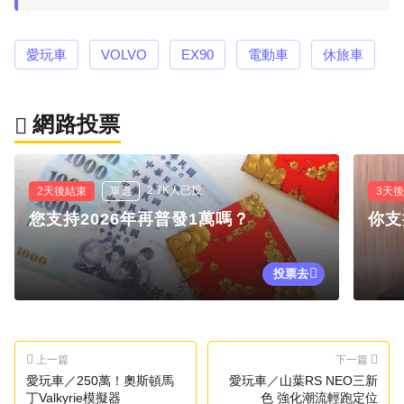
愛玩車
VOLVO
EX90
電動車
休旅車
網路投票
2.7K人已投
2天後結束
單選
3天
您支持2026年再普發1萬嗎？
你支
投票去
上一篇
下一篇
愛玩車／250萬！奧斯頓馬
愛玩車／山葉RS NEO三新
丁Valkyrie模擬器
色 強化潮流輕跑定位