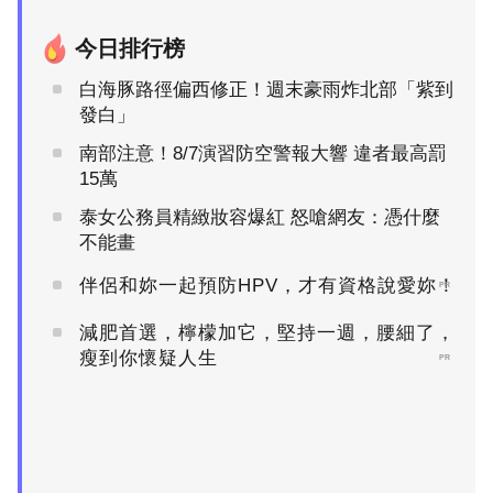
今日排行榜
白海豚路徑偏西修正！週末豪雨炸北部「紫到
發白」
南部注意！8/7演習防空警報大響 違者最高罰
15萬
泰女公務員精緻妝容爆紅 怒嗆網友：憑什麼
不能畫
伴侶和妳一起預防HPV，才有資格說愛妳！
PR
減肥首選，檸檬加它，堅持一週，腰細了，
瘦到你懷疑人生
PR