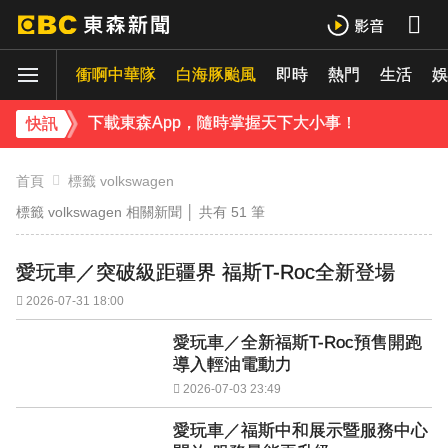
孫淑媚首登JJA音樂節！被范曉萱1句話打動 放話秀超狂腹肌
衝啊中華隊
白海豚颱風
即時
熱門
生活
曾國城、徐乃麟當眾激吻！戳破保鮮膜「抱頭狂親」他求饒喊：沒氣了
娛
下載東森App，隨時掌握天下大小事！
快訊
《理財達人秀》X 安聯投信免費講座報名中！搶先卡位 2027
首頁
標籤 volkswagen
標籤 volkswagen 相關新聞 │ 共有
51
筆
愛玩車／突破級距疆界 福斯T-Roc全新登場
2026-07-31 18:00
愛玩車／全新福斯T-Roc預售開跑
導入輕油電動力
2026-07-03 23:49
愛玩車／福斯中和展示暨服務中心