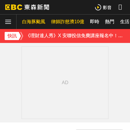
白海豚颱風強襲日本！奄美逾3萬戶停電 沖繩5人受傷
白海豚颱風
律師詐慈濟10億
即時
熱門
生活
《理財達人秀》X 安聯投信免費講座報名中！搶先卡位 2027
快訊
下載東森App，隨時掌握天下大小事！
白海豚颱風逐漸逼近！海警區域擴大