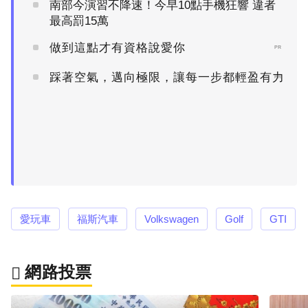
南部今演習不降速！今早10點手機狂響 違者
最高罰15萬
做到這點才有資格說愛你
PR
踩著空氣，邁向極限，讓每一步都輕盈有力
PR
愛玩車
福斯汽車
Volkswagen
Golf
GTI
網路投票