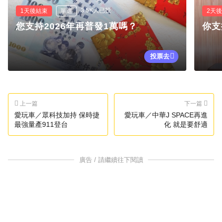
3.5K人已投
1天後結束
單選
2天
您支持2026年再普發1萬嗎？
你支
投票去
上一篇
下一篇
愛玩車／眾科技加持 保時捷
愛玩車／中華J SPACE再進
最強量產911登台
化 就是要舒適
廣告 / 請繼續往下閱讀