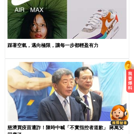
踩著空氣，邁向極限，讓每一步都輕盈有力
緯創股利2度延發史上首例 金管會
說重話：考慮收回股務自辦
白海豚颱風移動變慢！專家：影響
時間拉長 北台恐迎狂風暴雨
慈濟買疫苗遭詐！陳時中喊「不實指控者道歉」 蔣萬安
涉工程回扣驚爆貪瀆！高雄議員范