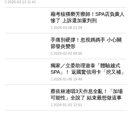
2026-03-13 11:41
藉考核猥褻芳療師！SPA店負責人
慘了 上訴還加重判刑
2026-03-08 21:59
手痛別硬撐！忽視媽媽手 小心關
節發炎變形
2026-02-02 09:00
獨家／立委助理遊泰「體驗越式
SPA」！ 返國驚信用卡「挖又補」
2026-01-08 19:49
蔡依林連唱3天作息全亂！「加場
可能性」全說了 結束最想做這事
2026-01-02 12:01