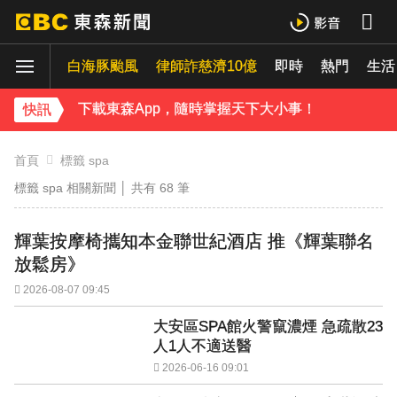
白海豚颱風
律師詐慈濟10億
即時
熱門
生活
下載東森App，隨時掌握天下大小事！
快訊
首頁
標籤 spa
標籤 spa 相關新聞 │ 共有
68
筆
輝葉按摩椅攜知本金聯世紀酒店 推《輝葉聯名
放鬆房》
2026-08-07 09:45
大安區SPA館火警竄濃煙 急疏散23
人1人不適送醫
2026-06-16 09:01