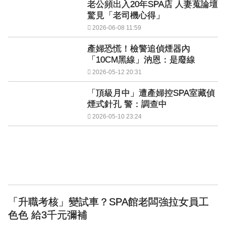
老公頻出入20年SPA店 人妻蒐論壇
驚見「老司機心得」
2026-06-08 11:59
產婦恐慌！檢警追偵煙器內
「10CM黑線」汭恩：是廢線
2026-05-12 20:31
「頂級月中」遭產婦控SPA室藏偵
煙式針孔 警：調查中
2026-05-10 23:24
「升職考核」變試車？SPA館老闆強拉女員工
色色 給3千元彌補