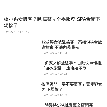
嬌小系女吸客？臥底警見全裸服務 SPA會館下
場慘了
2025-11-14 16:17
12越籍女被逼接客！高雄SPA會館
遭搜索 不法內幕曝光
2025-09-27 15:54
獨家／解放雙手？自助洗車場推
「SPA花灑」 車底清不到
2025-08-27 20:24
按摩師問「要不要驚喜」竟侵犯女
客 下場慘了
2025-05-22 16:32
詩嫚特SPA桃園藝文店開幕！一