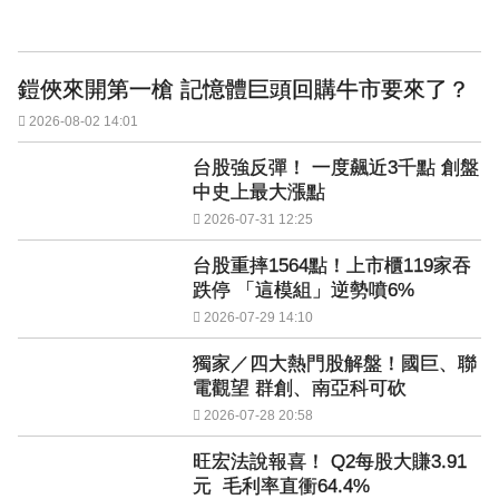
鎧俠來開第一槍 記憶體巨頭回購牛市要來了？
2026-08-02 14:01
台股強反彈！ 一度飆近3千點 創盤
中史上最大漲點
2026-07-31 12:25
台股重摔1564點！上市櫃119家吞
跌停 「這模組」逆勢噴6%
2026-07-29 14:10
獨家／四大熱門股解盤！國巨、聯
電觀望 群創、南亞科可砍
2026-07-28 20:58
旺宏法說報喜！ Q2每股大賺3.91
元 毛利率直衝64.4%