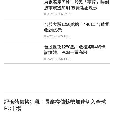
東森深度周報／股民「夢碎」時刻
《背著善宰跑》女星才公開婚訊！再曝好消息 甜喊：當媽媽
股市震盪加劇 投資迷思現形
2026-08-06 06:00
台股大漲1250點站上44611 台積電
收2405元
2026-08-05 18:16
台股反攻1250點！收復4萬4關卡
記憶體、PCB一票亮燈
2026-08-05 14:03
記憶體價格狂飆！長鑫存儲趁勢加速切入全球
PC市場