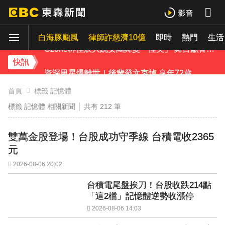
NiziU時隔兩年訪台 華西街取景吸粉朝聖
白海豚颱風
律師詐慈濟10億
即時
熱門
生活
Ozone林佳辰大跳女團舞變「佳美」 舞台獻香吻全場暴動了
快訊
資深男星爆離世！後輩發文哀悼 享年72歲
安普賢在圈內超夯！被讚「想把妹妹嫁給你」展好人緣
首頁
標籤 記憶體
標籤 記憶體 相關新聞 │ 共有
212
筆
首爾公園音樂節來台！SUPER JUNIOR-K.R.Y.成軍20週年 破天荒高雄合體
雙萬金股登場！台股成功守季線 台積電收2365
TWICE定延不續約！手寫信宣布離開JYP 簽新東家成邊佑錫師妹
元
富婆砸錢拍短劇塞60場吻戲！男星爆「開房被包養」 親上火線揭真相
2026-08-06 20:02
台積電尾盤挨刀！台股收跌214點
泰男團Dragon 5男星爆死訊！騎單車離家失聯 陳屍河中驚見「20公斤重物」
「這2檔」記憶體逆勢收漲停
下載東森App，隨時掌握天下大小事！
2026-08-06 14:03