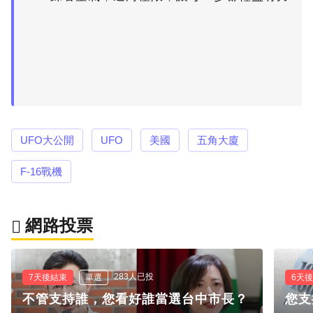
UFO大公開
UFO
美國
五角大廈
F-16戰機
網路投票
283人已投
7天後結束
單選
6天
不管支持誰，您看好誰當選台中市長？
您支