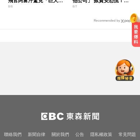
飛官阿富汗驚見「巨大三
他公司」 掀資安恐慌！白
8/8
8/7
角形」
宮出手了
Recommended by
頻尿又腰痛？醫揭攝護腺癌奪命警
訊
國巨狂瀉逾6成！高盛、花旗喊買進
專家揭背後真相
快訊／國2油罐車撞休旅「打橫匝
道」 路段塞爆了！
頻尿又腰痛？醫揭攝護腺癌奪命警
訊
國巨狂瀉逾6成！高盛、花旗喊買進
聯絡我們
新聞自律
關於我們
公告
隱私權政策
常見問題