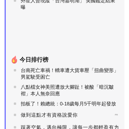
外星人曾現蹤「台灣嘉明湖」 美國鑑定結果
曝
今日排行榜
台南死亡車禍！轎車遭大貨車壓「扭曲變形」
男駕駛受困亡
八點檔女神美照遭放大腳趾！被酸「暗沉皺
褶」本人無奈回應
拍板了！賴總統：0-18歲每月5千明年起發放
做到這點才有資格說愛你
PR
踩著空氣，邁向極限，讓每一步都輕盈有力
PR