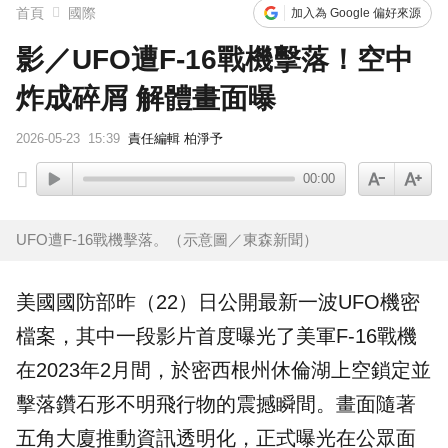
首頁
國際
加入為 Google 偏好來源
影／UFO遭F-16戰機擊落！空中
炸成碎屑 解體畫面曝
2026-05-23
15:39
責任編輯 柏淨予
00:00
UFO遭F-16戰機擊落。（示意圖／東森新聞）
美國
國防部昨（22）日公開最新一波
UFO
機密
檔案，其中一段影片首度曝光了美軍
F-16戰機
在2023年2月間，於密西根州休倫湖上空鎖定並
擊落鑽石形不明飛行物的震撼瞬間。畫面隨著
五角大廈
推動資訊透明化，正式曝光在公眾面