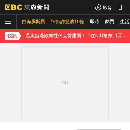
才連莊金鐘紅毯主持！夏和熙突曝「像被卡車撞」備賽狂操滿手繭
白海豚颱風
下載東森App，隨時掌握天下大小事！
律師詐慈濟10億
即時
熱門
生活
温嵐挺過敗血性休克首露面！「住ICU搶救11天」曝最新近況：讓大家擔心了
快訊