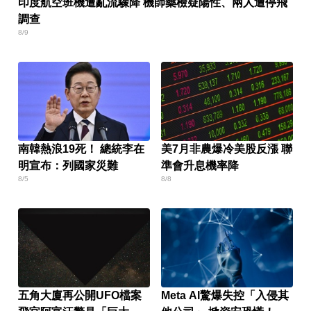
印度航空班機遭亂流驟降 機師藥檢疑陽性、兩人遭停飛
調查
8/9
南韓熱浪19死！ 總統李在
美7月非農爆冷美股反漲 聯
明宣布：列國家災難
準會升息機率降
8/5
8/8
五角大廈再公開UFO檔案
Meta AI驚爆失控「入侵其