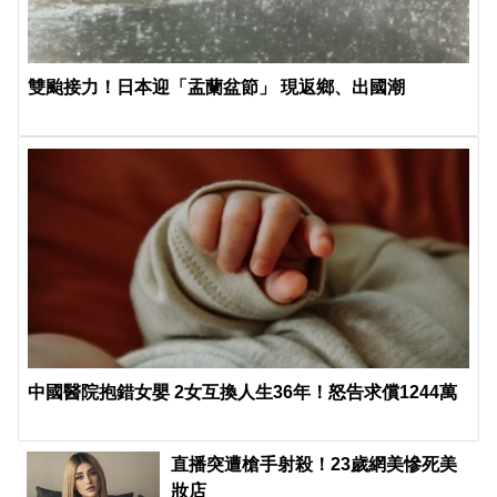
雙颱接力！日本迎「盂蘭盆節」 現返鄉、出國潮
中國醫院抱錯女嬰 2女互換人生36年！怒告求償1244萬
直播突遭槍手射殺！23歲網美慘死美
妝店