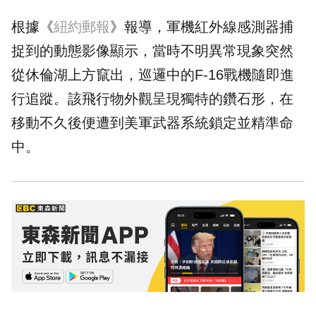
根據《
紐約郵報
》報導，軍機紅外線感測器捕
捉到的動態影像顯示，當時不明異常現象突然
從休倫湖上方竄出，巡邏中的F-16戰機隨即進
行追蹤。該飛行物外觀呈現獨特的鑽石形，在
移動不久後便遭到美軍武器系統鎖定並精準命
中。