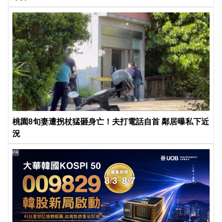
桃園8旬妻遭拐杖猛砸身亡！夫打電話自首 鄰居曝私下近
況
PR