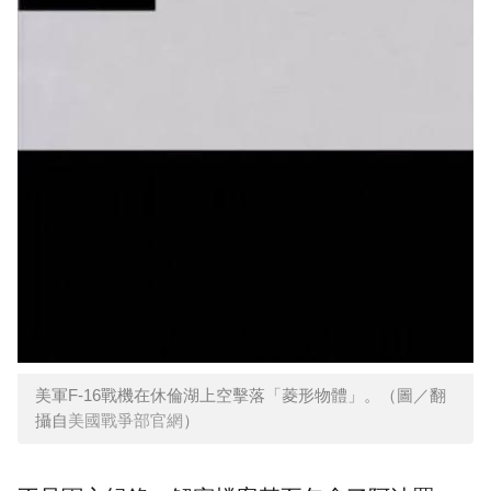
美軍F-16戰機在休倫湖上空擊落「菱形物體」。（圖／翻
攝自
美國戰爭部官網
）