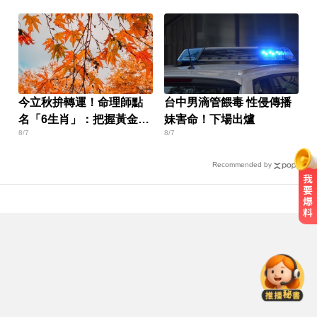
今立秋拚轉運！命理師點
台中男滴管餵毒 性侵傳播
名「6生肖」：把握黃金7
妹害命！下場出爐
8/7
8/7
天
Recommended by
出國回台發燒狂拉！男竟罹傷寒 醫
示警：恐爆敗血症
白海豚颱風移動變慢！專家：影響
時間拉長 北台恐迎狂風暴雨