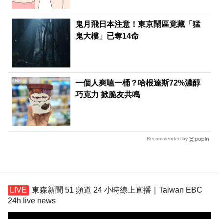
鬼月飛日本注意！東京鬧區竟藏「猛
鬼大樓」已奪14命
PR
一個人爽嗑一桶？哈根達斯72%濃醇
巧克力 掀脆友共鳴
Recommended by
東森新聞 51 頻道 24 小時線上直播｜Taiwan EBC
24h live news