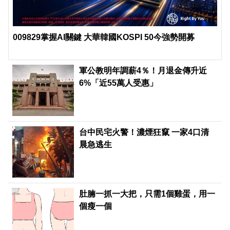
009829掌握AI關鍵 大華韓國KOSPI 50今強勢開募
軍公教明年調薪4％！月退金傳升近
6%「近55萬人受惠」
台中民宅火警！濃煙狂竄 一家4口清
晨急逃生
PR
肚腩一抓一大把，只需1個雞蛋，用一
個瘦一個