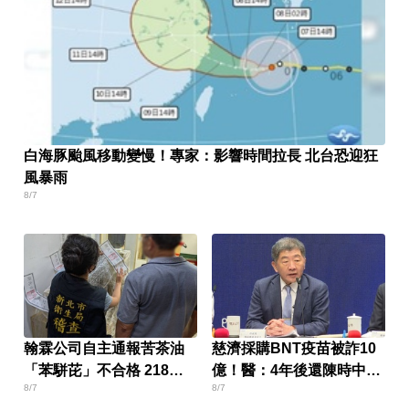
白海豚颱風移動變慢！專家：影響時間拉長 北台恐迎狂
風暴雨
8/7
翰霖公司自主通報苦茶油
慈濟採購BNT疫苗被詐10
「苯駢芘」不合格 218瓶
億！醫：4年後還陳時中清
8/7
8/7
緊急下架
白