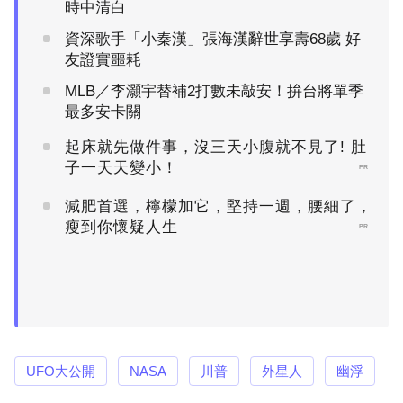
時中清白
資深歌手「小秦漢」張海漢辭世享壽68歲 好
友證實噩耗
MLB／李灝宇替補2打數未敲安！拚台將單季
最多安卡關
起床就先做件事，沒三天小腹就不見了! 肚
子一天天變小！
PR
減肥首選，檸檬加它，堅持一週，腰細了，
瘦到你懷疑人生
PR
UFO大公開
NASA
川普
外星人
幽浮