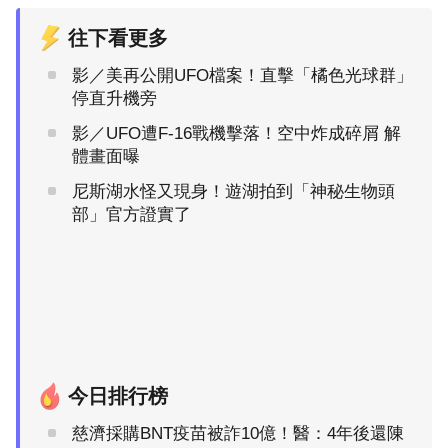
往下看更多
影／美再公開UFO檔案！直擊「橘色光球群」
停直升機旁
影／UFO遭F-16戰機擊落！空中炸成碎屑 解
體畫面曝
尼斯湖水怪又現身！遊湖拍到「神秘生物頭
部」官方證實了
今日排行榜
慈濟採購BNT疫苗被詐10億！醫：4年後還陳