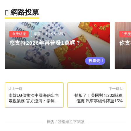
網路投票
3.6K人已投
今天結束
單選
1天
您支持2026年再普發1萬嗎？
你支
投票去
上一篇
下一篇
南韓LG傳接洽中國海信出售
拍板了！美國對台232關稅
電視業務 官方澄清：毫無根
優惠 汽車零組件降至15%
據
廣告 / 請繼續往下閱讀