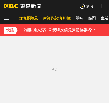
《理財達人秀》X 安聯投信免費講座報名中！搶先卡位 2027
白海豚颱風
下載東森App，隨時掌握天下大小事！
律師詐慈濟10億
即時
熱門
生活
《理財達人秀》X 安聯投信免費講座報名中！搶先卡位 2027
快訊