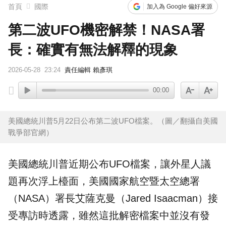
首頁
國際
加入為 Google 偏好來源
第二波UFO機密解禁！NASA署
長：確實有無法解釋的現象
2026-05-28
23:24
責任編輯 賴彥琪
00:00
美國總統川普5月22日公布第二波UFO檔案。（圖／翻攝自美國
戰爭部官網）
美國總統
川普
近期公布UFO檔案，讓
外星人
議
題再次浮上檯面，美國國家航空暨太空總署
（
NASA
）署長艾薩克曼（Jared Isaacman）接
受專訪時透露，雖然這批解密檔案中並沒有發