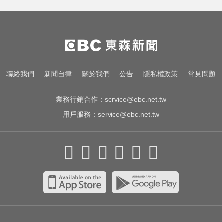
愛玩車／北極星新車 275匹馬力媲
美性能房車
出國回台發燒狂拉！男竟罹傷寒 醫
示警：恐爆敗血症
白海豚颱風移動變慢！專家：影響
聯絡我們
新聞自律
關於我們
公告
隱私權政策
常見問題
時間拉長 北台恐迎狂風暴雨
業務行銷合作：
service@ebc.net.tw
用戶服務：
service@ebc.net.tw