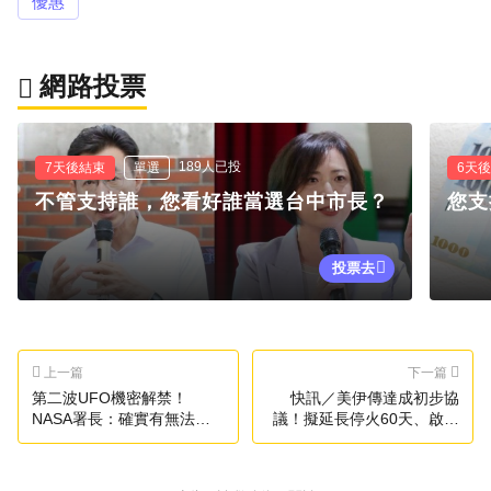
優惠
網路投票
189人已投
7天後結束
單選
6天
不管支持誰，您看好誰當選台中市長？
您支
投票去
上一篇
下一篇
第二波UFO機密解禁！
快訊／美伊傳達成初步協
NASA署長：確實有無法解
議！擬延長停火60天、啟動
釋的現象
核談判