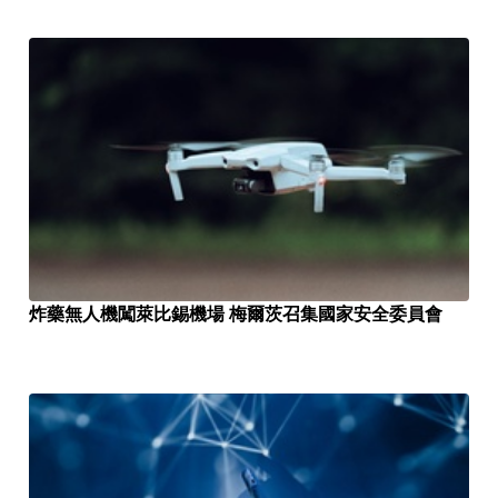
炸藥無人機闖萊比錫機場 梅爾茨召集國家安全委員會