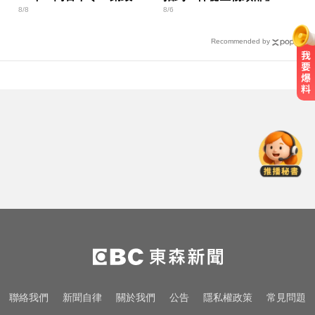
8/8
8/6
視器」遭逮
方證實了
Recommended by
無懼白海豚風雨！企聯父親節回歸
張庭瑜、張正韋用勝利感謝老爸
台指期夜盤狂飆736點 專家揭反彈
契機上看48000點
台南死亡車禍！轎車遭大貨車壓
「扭曲變形」男駕駛受困亡
無懼白海豚風雨！企聯父親節回歸
張庭瑜、張正韋用勝利感謝老爸
台指期夜盤狂飆736點 專家揭反彈
聯絡我們
新聞自律
關於我們
公告
隱私權政策
常見問題
契機上看48000點