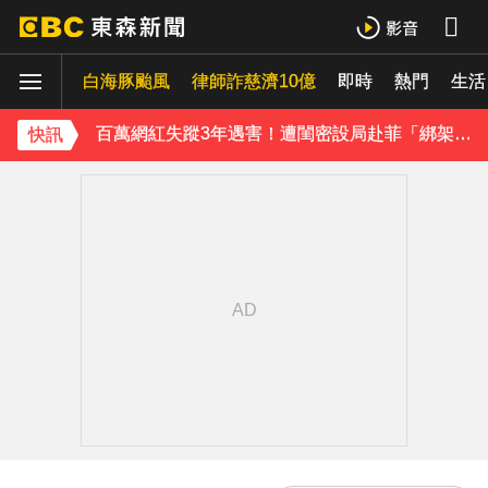
八點檔女神美照遭放大腳趾！被酸「暗沉皺褶」本人無奈回應
白海豚颱風
律師詐慈濟10億
即時
熱門
生活
庹宗康資產全給老婆！「名下只剩1台車」結婚15年保鮮秘訣曝
百萬網紅失蹤3年遇害！遭閨密設局赴菲「綁架撕票」千萬贖金救不回
快訊
下載東森App，隨時掌握天下大小事！
獨家／「白海豚」襲泰安！苗62線落石不斷 遊客急下山