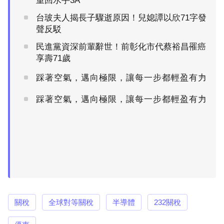
重回水手3A
台玻夫人揭長子驟逝原因！兒媳譚以欣71字發
聲反駁
民進黨資深前輩辭世！前彰化市代蔡裕昌罹癌
享壽71歲
踩著空氣，邁向極限，讓每一步都輕盈有力
PR
踩著空氣，邁向極限，讓每一步都輕盈有力
PR
關稅
全球對等關稅
半導體
232關稅