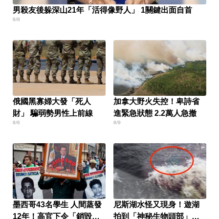
男殺友後躲深山21年「活得像野人」 1關鍵出面自首
8/8
俄國黑寡婦大發「死人
加拿大野火失控！卑詩省
財」 騙弱勢男性上前線
進緊急狀態 2.2萬人急撤
8/6
8/9
墨西哥43名學生 人間蒸發
尼斯湖水怪又現身！遊湖
12年！高官下令「銷毀監
拍到「神秘生物頭部」官