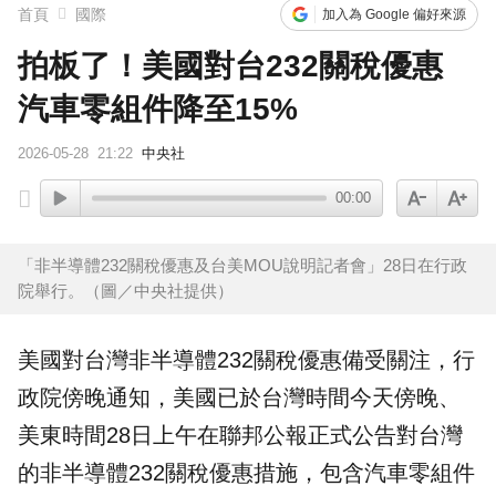
首頁
國際
加入為 Google 偏好來源
拍板了！美國對台232關稅優惠
汽車零組件降至15%
2026-05-28
21:22
中央社
00:00
「非半導體232關稅優惠及台美MOU說明記者會」28日在行政
院舉行。（圖／中央社提供）
美國對台灣非
半導體
232
關稅
優惠
備受關注，行
政院傍晚通知，美國已於台灣時間今天傍晚、
美東時間28日上午在聯邦公報正式公告對台灣
的非半導體
232關稅
優惠措施，包含汽車零組件