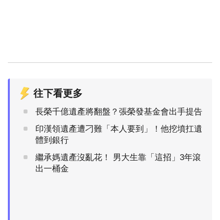
往下看更多
長榮千億遺產將翻盤？張榮發基金會出手提告
印漢領遺產遭刁難「本人要到」！他挖墳扛遺
體到銀行
繼承媽遺產沒亂花！ 男大生靠「這招」3年滾
出一桶金