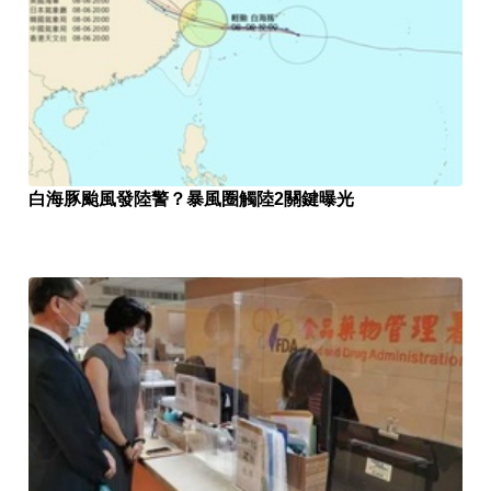
白海豚颱風發陸警？暴風圈觸陸2關鍵曝光