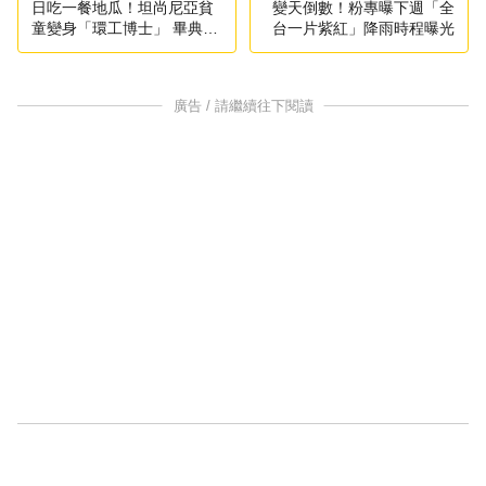
日吃一餐地瓜！坦尚尼亞貧
變天倒數！粉專曝下週「全
童變身「環工博士」 畢典致
台一片紫紅」降雨時程曝光
詞感動萬人
廣告 / 請繼續往下閱讀