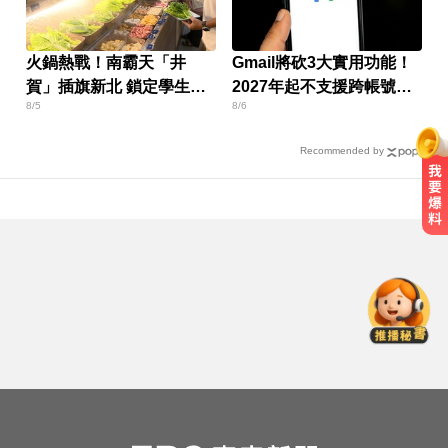
火鍋熱戰！南霸天「井
Gmail將砍3大實用功能！
賀」插旗新北 鎖定學生族
2027年起不支援跨帳號寄
8/5
8/6
群
信
Recommended by
出國回台發燒狂拉！男竟罹傷寒 醫
示警：恐爆敗血症
川普嗆伊朗若不開放荷莫茲海峽 將
祭「二戰後最大攻擊」
愛玩車／這輛迷你電動車超勇 拖曳
能力勝過特斯拉
出國回台發燒狂拉！男竟罹傷寒 醫