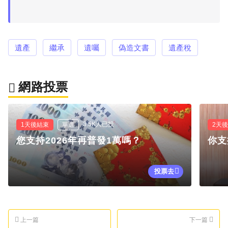
遺產
繼承
遺囑
偽造文書
遺產稅
網路投票
3.5K人已投
1天後結束
單選
2天
您支持2026年再普發1萬嗎？
你支
投票去
上一篇
下一篇