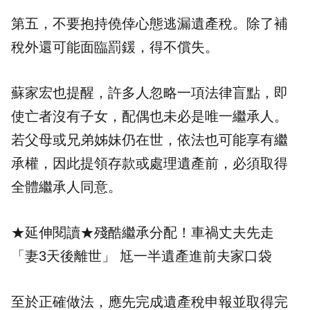
第五，不要抱持僥倖心態逃漏
遺產稅
。除了補
稅外還可能面臨罰鍰，得不償失。
蘇家宏也提醒，許多人忽略一項法律盲點，即
使亡者沒有子女，配偶也未必是唯一繼承人。
若父母或兄弟姊妹仍在世，依法也可能享有繼
承權，因此提領存款或處理遺產前，必須取得
全體繼承人同意。
★延伸閱讀★
殘酷繼承分配！車禍丈夫先走
「妻3天後離世」 尪一半遺產進前夫家口袋
至於正確做法，應先完成遺產稅申報並取得完