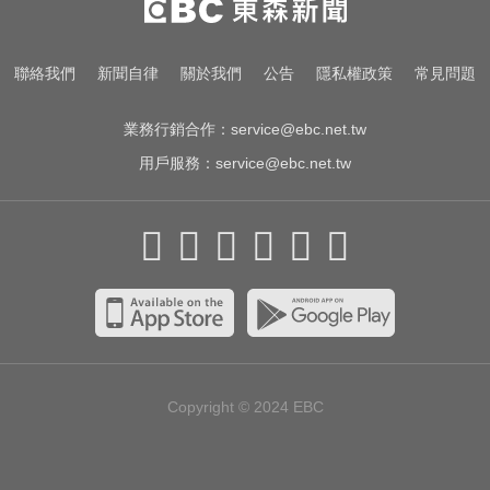
示警：恐爆敗血症
川普嗆伊朗若不開放荷莫茲海峽 將
聯絡我們
新聞自律
關於我們
公告
隱私權政策
常見問題
祭「二戰後最大攻擊」
業務行銷合作：
service@ebc.net.tw
用戶服務：
service@ebc.net.tw
Copyright © 2024
EBC