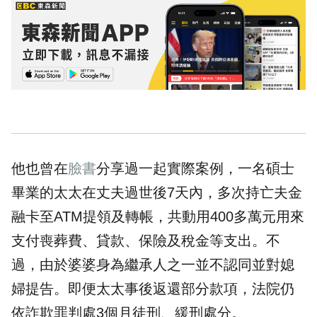
他也曾在
臉書
分享過一起實際案例，一名碩士
畢業的太太在丈夫過世後7天內，多次持亡夫金
融卡至ATM提領及轉帳，共動用400多萬元用來
支付喪葬費、貸款、保險及稅金等支出。不
過，由於婆婆身為繼承人之一並不認同並對媳
婦提告。即便太太事後返還部分款項，法院仍
依詐欺罪判處3個月徒刑、緩刑處分。