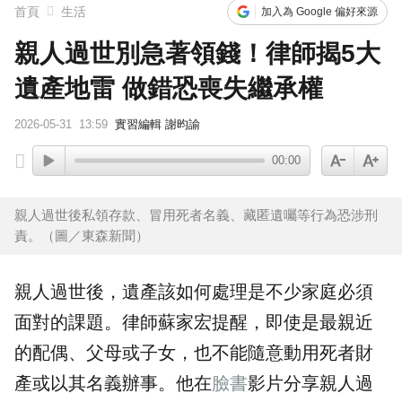
首頁
生活
加入為 Google 偏好來源
親人過世別急著領錢！律師揭5大
遺產地雷 做錯恐喪失繼承權
2026-05-31
13:59
實習編輯 謝昀諭
00:00
親人過世後私領存款、冒用死者名義、藏匿遺囑等行為恐涉刑
責。（圖／東森新聞）
親人過世後，
遺產
該如何處理是不少家庭必須
面對的課題。律師蘇家宏提醒，即使是最親近
的配偶、父母或子女，也不能隨意動用死者財
產或以其名義辦事。他在
臉書
影片分享親人過