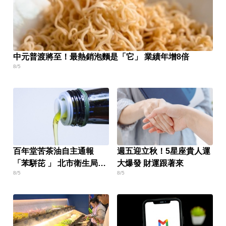
中元普渡將至！最熱銷泡麵是「它」 業績年增8倍
8/5
百年堂苦茶油自主通報
週五迎立秋！5星座貴人運
「苯駢芘 」 北市衛生局火
大爆發 財運跟著來
8/5
8/5
速下架