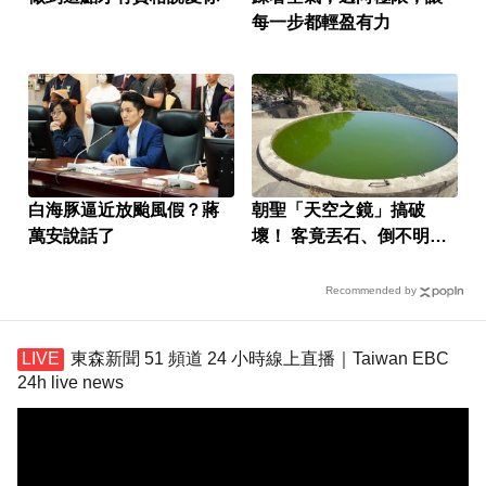
每一步都輕盈有力
白海豚逼近放颱風假？蔣
朝聖「天空之鏡」搞破
萬安說話了
壞！ 客竟丟石、倒不明液
體
Recommended by
東森新聞 51 頻道 24 小時線上直播｜Taiwan EBC
24h live news