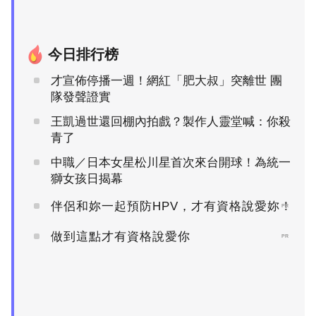
今日排行榜
才宣佈停播一週！網紅「肥大叔」突離世 團
隊發聲證實
王凱過世還回棚內拍戲？製作人靈堂喊：你殺
青了
中職／日本女星松川星首次來台開球！為統一
獅女孩日揭幕
伴侶和妳一起預防HPV，才有資格說愛妳！
PR
做到這點才有資格說愛你
PR