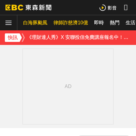
白海豚颱風強襲日本！奄美逾3萬戶停電 沖繩5人受傷
白海豚颱風
律師詐慈濟10億
即時
熱門
獨家／金價衝高！1公斤金塊值458萬 較1個月前增近28萬
生活
《理財達人秀》X 安聯投信免費講座報名中！搶先卡位 2027
快訊
下載東森App，隨時掌握天下大小事！
桃園8旬妻遭拐杖猛砸身亡！夫打電話自首 鄰居曝私下近況