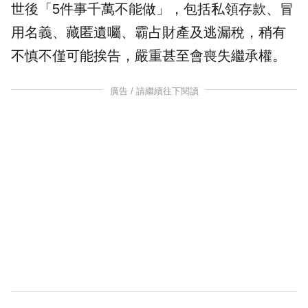
世後「5件事千萬不能做」，包括私領存款、冒
用名義、藏匿
遺囑
、霸占財產及逃漏稅，稍有
不慎不僅可能挨告，嚴重甚至會喪失
繼承
權。
廣告 / 請繼續往下閱讀