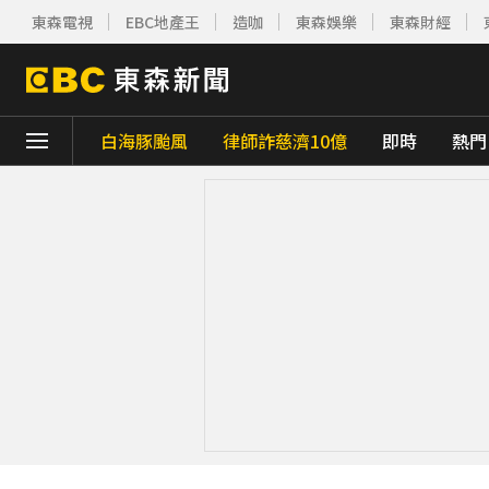
東森電視
EBC地產王
造咖
東森娛樂
東森財經
白海豚颱風
律師詐慈濟10億
即時
熱門
下載東森App，隨時掌握天下大小事！
八點檔女神美照遭放大腳趾！被酸「暗沉皺
庹宗康資產全給老婆！「名下只剩1台車」結
百萬網紅失蹤3年遇害！遭閨密設局赴菲「