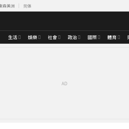
東森美洲
简体
生活
娛樂
社會
政治
國際
體育
褶」本人無奈回應
37分鐘前
婚15年保鮮秘訣曝
綁架撕票」千萬贖金救不回