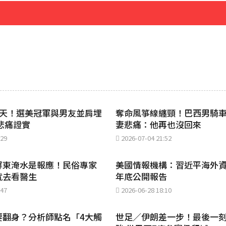
褶」本人無奈回應
37分鐘前
5天！選美冠軍與男友並肩埋
奪命風箏線纏頸！巴西男騎
悲痛證實
妻悲痛：他再也沒回來
:29
2026-07-04 21:52
屏東淹水是報應！民俗專家
美國情報機構：習近平海外資
就去看醫生
年底公開報告
:47
2026-06-28 18:10
要翻身？分析師點名「4大觸
世足／伊朗差一步！最後一刻