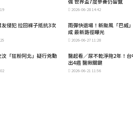
強 世界盃7度參賽仍留憾
:19
2026-06-28 14:42
友侵犯 拉回褲子抵抗3次
雨彈快退場！新颱風「巴威
成 最新路徑曝光
:25
2026-06-27 11:28
汶汶「狂粉阿北」疑行兇動
醫起看／尿不乾淨拖2年！台
出4癌 醫揪關鍵
:02
2026-06-21 11:56