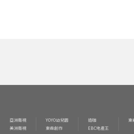
亞洲衛視
YOYO幼兒園
造咖
東
美洲衛視
東森創作
EBC地產王