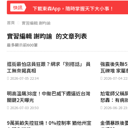
下載東森App，隨時掌握天下大小事！
快訊
八點檔女神美照遭放大腳趾！被酸「暗沉皺
首頁
實習編輯 謝昀諭
實習編輯 謝昀諭
的文章列表
最多顯示前600筆
逛街最怕店員狂跟？網求「別搭話」 員
強震後失聯
工無奈揭真相
瓦礫堆 家屬
2026-07-05 22:34
2026-07-04 22
明高溫飆38度！中颱巴威下週逼近台灣
尬電師父稱
關鍵2天曝光
怒轟：有病
2026-07-03 20:50
2026-06-28 23
9萬英畝失控狂燒！0%控制率 猶他州宣
金價暴跌後