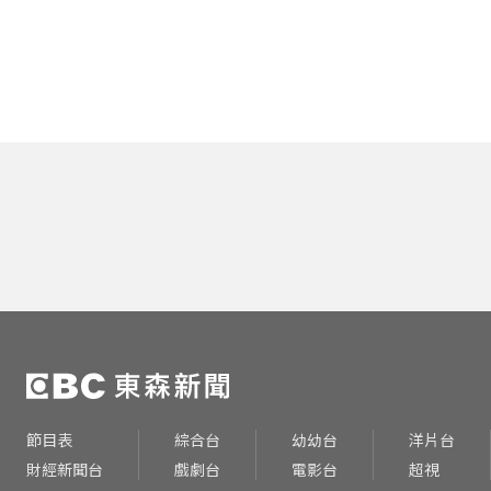
節目表
綜合台
幼幼台
洋片台
財經新聞台
戲劇台
電影台
超視