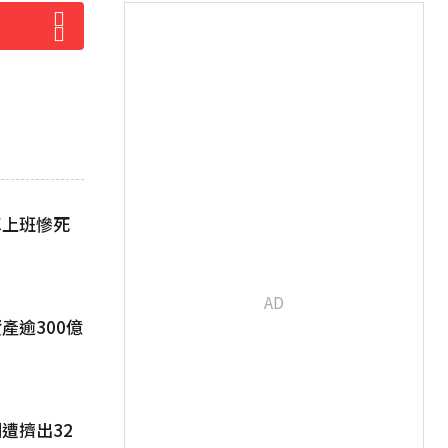
車上班慘死
產逾300億
遭擠出32