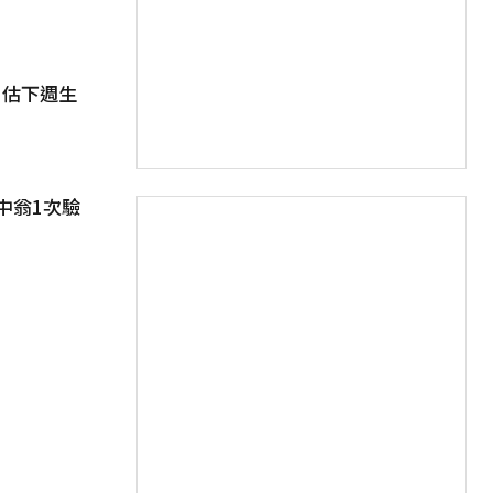
」估下週生
中翁1次驗