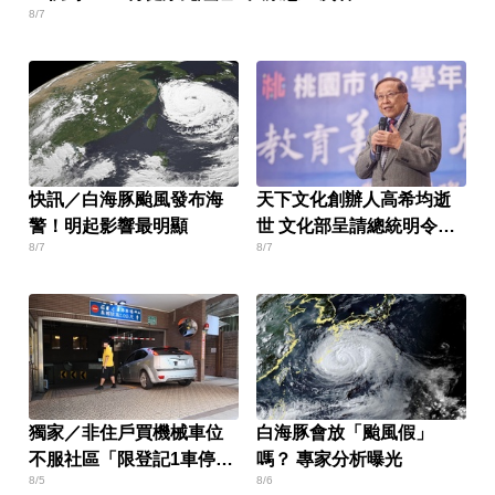
8/7
快訊／白海豚颱風發布海
天下文化創辦人高希均逝
警！明起影響最明顯
世 文化部呈請總統明令褒
8/7
8/7
揚
獨家／非住戶買機械車位
白海豚會放「颱風假」
不服社區「限登記1車停」
嗎？ 專家分析曝光
8/5
8/6
報警