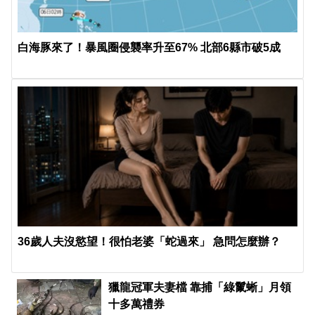
白海豚來了！暴風圈侵襲率升至67% 北部6縣市破5成
36歲人夫沒慾望！很怕老婆「蛇過來」 急問怎麼辦？
獵龍冠軍夫妻檔 靠捕「綠鬣蜥」月領
十多萬禮券