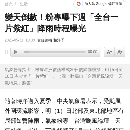
首頁
生活
加入為 Google 偏好來源
變天倒數！粉專曝下週「全台一
片紫紅」降雨時程曝光
2026-05-31
10:38
責任編輯 柏淨予
00:00
氣象粉專指出，根據歐洲數值模式30日的降雨模擬，6月5日至
10日時台灣「一片紫紅」。（圖／翻攝自「台灣颱風論壇｜天
氣特急」臉書）
隨著時序邁入夏季，中央氣象署表示，受
颱風
外圍環流影響，明（1）日北部及東北部地區有
局部短暫
陣雨
，氣象粉專「台灣颱風論壇｜
天