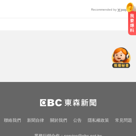
Recommended by
慈濟採購BNT疫苗被詐10億！醫：4
年後還陳時中清白
中職／日本女星松川星首次來台開
球！為統一獅女孩日揭幕
一變天膝蓋就發癢？李祖寧自曝半
月板變形，醫揭保骨與增肌兩大救
星！
慈濟採購BNT疫苗被詐10億！醫：4
年後還陳時中清白
中職／日本女星松川星首次來台開
聯絡我們
新聞自律
關於我們
公告
隱私權政策
常見問題
球！為統一獅女孩日揭幕
業務行銷合作：
service@ebc.net.tw