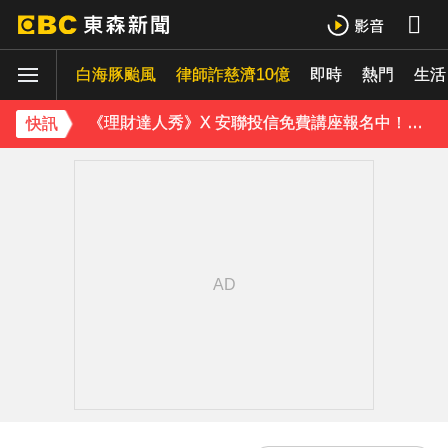
桃園8旬妻遭拐杖猛砸身亡！夫打電話自首 鄰居曝私下近況
白海豚颱風
律師詐慈濟10億
即時
熱門
生活
白海豚颱風強襲日本！奄美逾3萬戶停電 沖繩5人受傷
《理財達人秀》X 安聯投信免費講座報名中！搶先卡位 2027
快訊
下載東森App，隨時掌握天下大小事！
白海豚颱風逐漸逼近！海警區域擴大