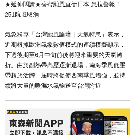
★延伸閱讀★
薔蜜颱風直衝日本 急拉警報！
251航班取消
氣象粉專「台灣颱風論壇｜天氣特急」表示，
近期根據歐洲氣象數值模式的連續模擬顯示，
下週後期至6月中旬前後將迎來重要的天氣轉
折。由於副熱帶高壓逐漸退場，南海季風低壓
帶趨於活躍，屆時將促使西南季風增強，並持
續將大量的暖濕水氣輸送至台灣附近。