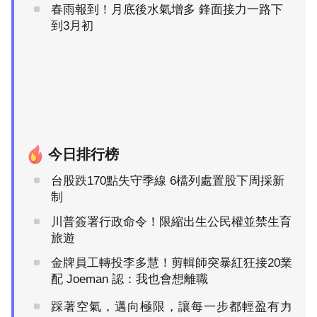
春雨報到！月底後水氣增多 鋒面接力一路下
到3月初
今日排行榜
台股跌170點失守季線 6檔列處置股下周採新
制
川普簽署行政命令！限縮出生公民權並禁生育
旅遊
金牌員工轉投李多慧！剪輯師突暴紅狂接20業
配 Joeman 認：我也會想離職
踩著空氣，邁向極限，讓每一步都輕盈有力
PR