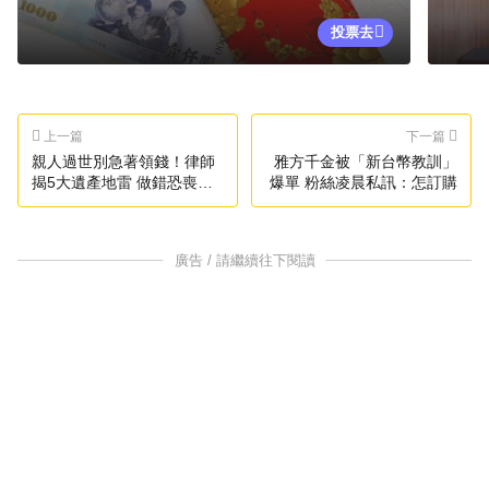
投票去
上一篇
下一篇
親人過世別急著領錢！律師
雅方千金被「新台幣教訓」
揭5大遺產地雷 做錯恐喪失
爆單 粉絲凌晨私訊：怎訂購
繼承權
廣告 / 請繼續往下閱讀