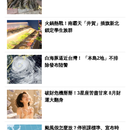
火鍋熱戰！南霸天「井賀」插旗新北
鎖定學生族群
白海豚逼近台灣！ 「本島2地」不排
除發布陸警
破財危機掰掰！3星座苦盡甘來 8月財
運大翻身
颱風假怎麼放？停班課標準、宣布時