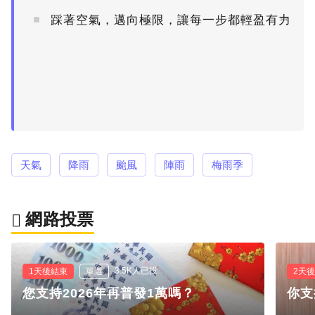
踩著空氣，邁向極限，讓每一步都輕盈有力
PR
天氣
降雨
颱風
陣雨
梅雨季
網路投票
3.5K人已投
1天後結束
單選
2天
您支持2026年再普發1萬嗎？
你支