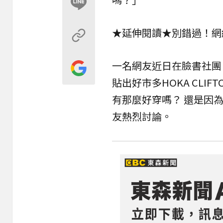
★延伸閱讀★
別錯過！網
一名網友近日在臉書社團「
貼出好市多HOKA CLIFT
有那麼好穿嗎？ 還是因
友熱烈討論。