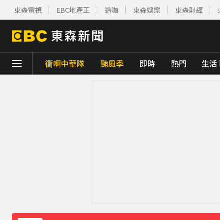
東森電視
EBC地產王
造咖
東森娛樂
東森財經
衝啊中華隊
颱風季
即時
熱門
生活
下載東森App，隨時掌握天下大小事！
美伊有望達成協議！道瓊收盤創新高 國際油
東森深度周報／股民「夢碎」時刻 股市震盪