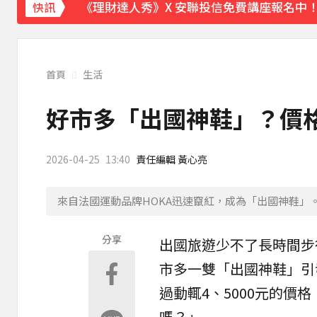
《理財達人秀》X 安聯投信免費講座報名中！搶
快訊
下載東森App，隨時掌握天下大小事！
美伊有望達成協議！道瓊收盤創新高 國際油
首頁
生活
好市多「出國神鞋」？價格
2026-04-25
13:40
責任編輯 黃心亮
來自法國運動品牌HOKA迅速竄紅，成為「出國神鞋」
分享
出國
旅遊
少不了長時間步
市多
一雙「出國神鞋」引
過動輒4、5000元的
嗎？」