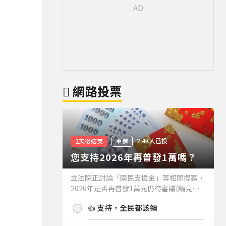
網路投票
2.4K人已投
2天後結束
單選
您支持2026年再普發1萬嗎？
立法院正討論「國民支援金」等相關提案，
2026年是否再普發1萬元仍待審議(請見下
方新聞)。如果2026年再普發1萬元，你支
👍 支持，全民都該領
持嗎？