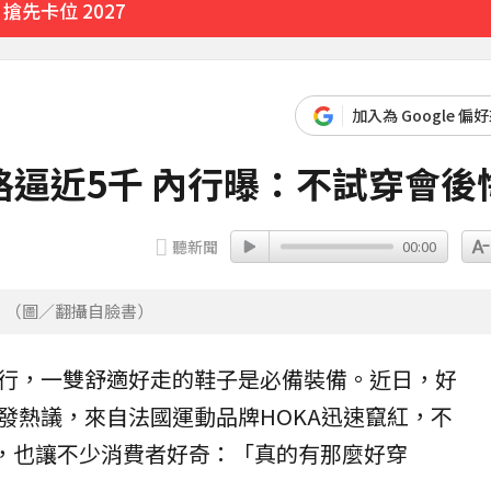
先卡位 2027
價連3跌
加入為 Google 偏
2分鐘前
逼近5千 內行曝：不試穿會後
聽新聞
00:00
。（圖／翻攝自臉書）
行，一雙舒適好走的
鞋子
是必備裝備。近日，
好
發熱議，來自法國
運動
品牌HOKA迅速竄紅，不
價格，也讓不少消費者好奇：「真的有那麼好穿