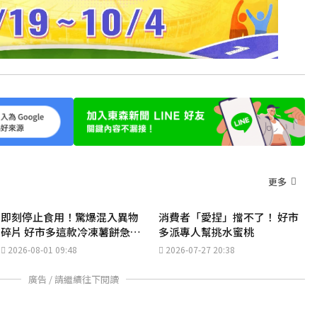
更多
即刻停止食用！驚爆混入異物
消費者「愛捏」擋不了！ 好市
碎片 好市多這款冷凍薯餅急召
多派專人幫挑水蜜桃
回
2026-08-01 09:48
2026-07-27 20:38
廣告 / 請繼續往下閱讀