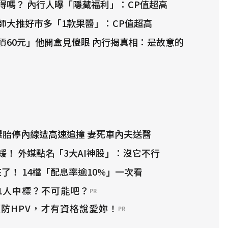
得嗎？ 內行人曝「隱藏福利」：CP值超高
師大推好市多「1款果醬」：CP值超高
價60元」他開盒見傻眼 內行揭真相：是故意的
爆胎停內線遭高速追撞 妻死車內夫送醫
緩！ 外媒點名「3大AI神股」：沒它不行
來了！ 14檔「配息率逾10%」一次看
1人中標？不可能吧？
PR
防HPV，才有資格說愛妳！
PR