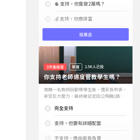
💲 支持，但能發2萬嗎？
💰 支持，但應排富
投票去
2.5K人已投
3天後結束
單選
你支持老師適度管教學生嗎？
南韓一名教師因勸導學生後，遭家長申訴、
承受巨大壓力，最終被認定因公殉職(請見
下列新聞)，引發外界關注教師教權。請問
完全支持
你支持老師適度管教學生嗎？
支持，但要有詳細配套
不支持，應由家長負責