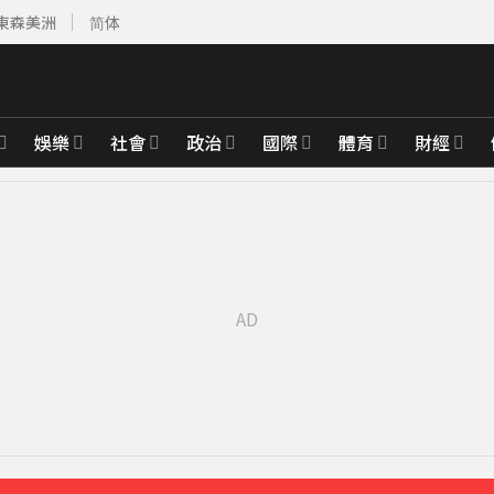
東森美洲
简体
娛樂
社會
政治
國際
體育
財經
價連3跌
2分鐘前
加劇 投資迷思現形
37分鐘前