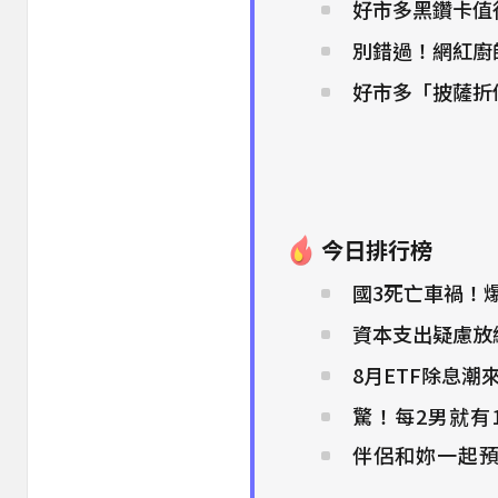
好市多黑鑽卡值
別錯過！網紅廚
好市多「披薩折
今日排行榜
國3死亡車禍！
資本支出疑慮放
8月ETF除息潮
驚！每2男就有
伴侶和妳一起預