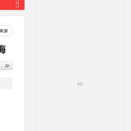
好來源
悔