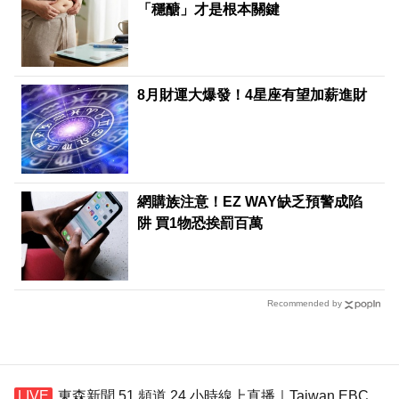
「穩醣」才是根本關鍵
8月財運大爆發！4星座有望加薪進財
網購族注意！EZ WAY缺乏預警成陷
阱 買1物恐挨罰百萬
Recommended by
東森新聞 51 頻道 24 小時線上直播｜Taiwan EBC