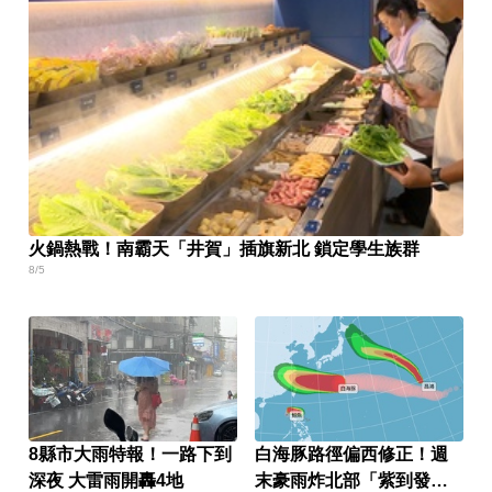
火鍋熱戰！南霸天「井賀」插旗新北 鎖定學生族群
8/5
8縣市大雨特報！一路下到
白海豚路徑偏西修正！週
深夜 大雷雨開轟4地
末豪雨炸北部「紫到發