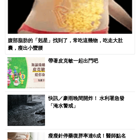
腹部脂肪的「剋星」找到了，常吃這幾物，吃走大肚
囊，瘦出小蠻腰
PR
帶著皮克敏一起出門吧
快訊／豪雨晚間開炸！ 水利署急發
「淹水警戒」
瘦瘦針停藥復胖率達6成！醫師點名