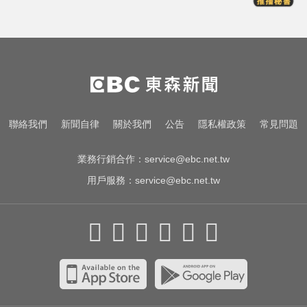
新／前台南議長郭信良涉侵占 檢建
請從重量刑
台股回檔ETF全賺「該跑嗎？」網
揭最大陷阱 勸調節1類股
後悔讓Lulu嫁給陳漢典！Lu爸落淚
聯絡我們
新聞自律
關於我們
公告
隱私權政策
常見問題
吐「真實原因」陳漢典壓力爆棚
業務行銷合作：
service@ebc.net.tw
用戶服務：
service@ebc.net.tw