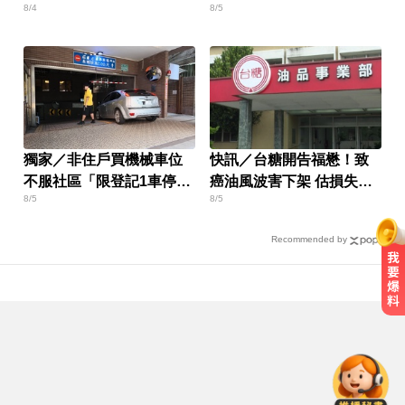
8/4
8/5
白」
獨家／非住戶買機械車位
快訊／台糖開告福懋！致
不服社區「限登記1車停」
癌油風波害下架 估損失
8/5
8/5
報警
2.43億
Recommended by
台股回檔ETF全賺「該跑嗎？」網
揭最大陷阱 勸調節1類股
後悔讓Lulu嫁給陳漢典！Lu爸落淚
吐「真實原因」陳漢典壓力爆棚