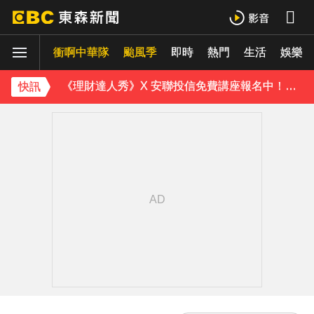
快訊／日本又地震！九州規模5.1極淺層地震 最大震度4級
衝啊中華隊
颱風季
即時
熱門
生活
娛樂
路透：伊朗警告波灣國家 美再動武恐危及區域能源設施
《理財達人秀》X 安聯投信免費講座報名中！搶先卡位 2027
快訊
後悔讓Lulu嫁給陳漢典！Lu爸落淚吐「真實原因」陳漢典壓力爆棚
下載東森App，隨時掌握天下大小事！
台南深夜惡火！廠房狂燒4000平方公尺 動員大鋼牙搶救