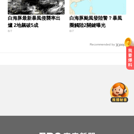
白海豚最新暴風侵襲率出
白海豚颱風發陸警？暴風
爐 2地飆破5成
圈觸陸2關鍵曝光
8/7
8/7
Recommended by
TPBL／林庭謙重磅加盟戰神！鐵粉
追3000特報喊：不加班了
千金股跌落神壇！國巨收540元 分
析師：只是剛開始
屏東女欠50萬高利貸！遭3惡煞追討
小吃店包廂多次性侵
TPBL／林庭謙重磅加盟戰神！鐵粉