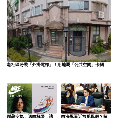
老社區盼裝「外掛電梯」！用地屬「公共空間」卡關
PR
踩著空氣，邁向極限，讓
白海豚逼近放颱風假？蔣