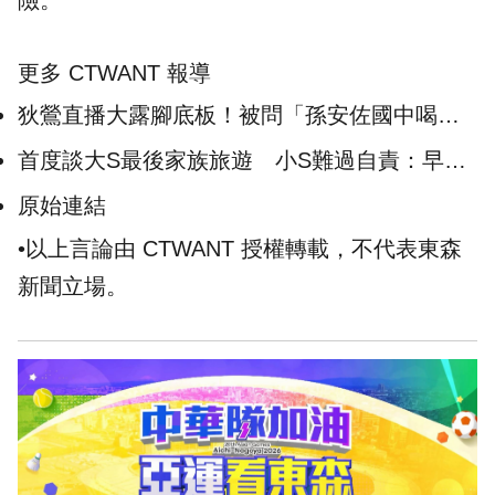
險。
更多 CTWANT 報導
狄鶯直播大露腳底板！被問「孫安佐國中喝母
奶」反嗆：你白痴啊
首度談大S最後家族旅遊 小S難過自責：早知
聽媽的話
原始連結
•以上言論由 CTWANT 授權轉載，不代表東森
新聞立場。