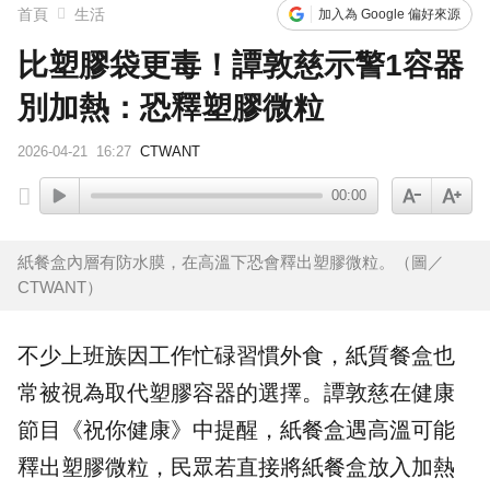
首頁
生活
加入為 Google 偏好來源
比塑膠袋更毒！譚敦慈示警1容器
別加熱：恐釋塑膠微粒
2026-04-21
16:27
CTWANT
00:00
紙餐盒內層有防水膜，在高溫下恐會釋出塑膠微粒。（圖／
CTWANT）
不少上班族因工作忙碌習慣
外食
，紙質
餐盒
也
常被視為取代
塑膠
容器的選擇。譚敦慈在健康
節目《祝你健康》中提醒，紙餐盒遇
高溫
可能
釋出塑膠微粒，民眾若直接將紙餐盒放入
加熱