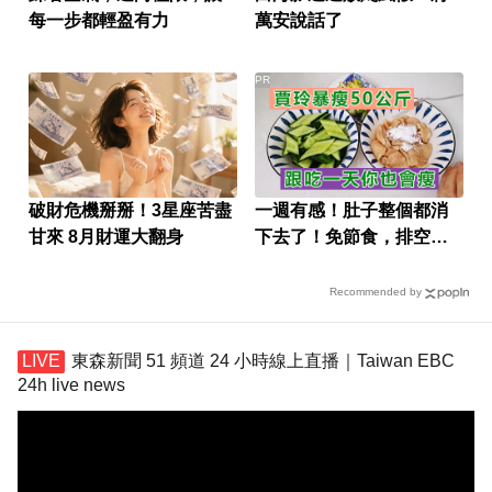
每一步都輕盈有力
萬安說話了
PR
破財危機掰掰！3星座苦盡
一週有感！肚子整個都消
甘來 8月財運大翻身
下去了！免節食，排空順
暢就夠
Recommended by
東森新聞 51 頻道 24 小時線上直播｜Taiwan EBC
24h live news