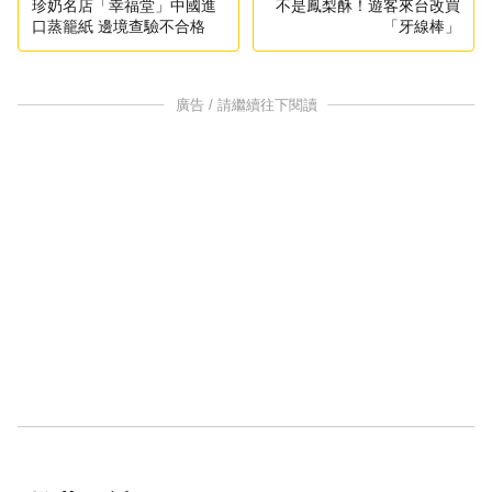
珍奶名店「幸福堂」中國進
不是鳳梨酥！遊客來台改買
口蒸籠紙 邊境查驗不合格
「牙線棒」
廣告 / 請繼續往下閱讀