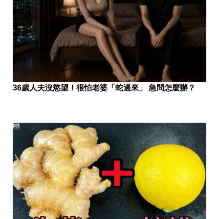
36歲人夫沒慾望！很怕老婆「蛇過來」 急問怎麼辦？
PR