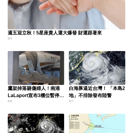
週五迎立秋！5星座貴人運大爆發 財運跟著來
8/5
鷹架掉落砸傷婦人！南港
白海豚逼近台灣！ 「本島2
LaLaport宣布3櫃位暫停營
地」不排除發布陸警
8/8
8/7
業