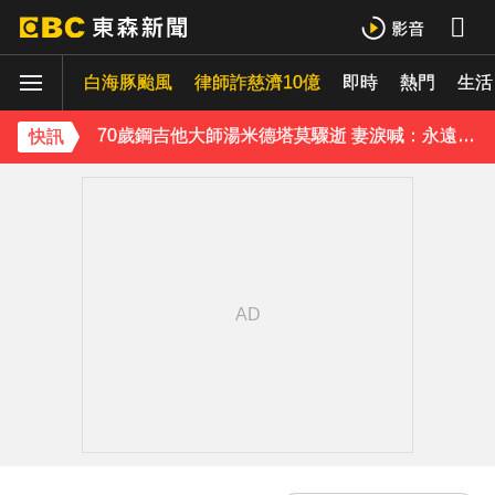
《理財達人秀》X 安聯投信免費講座報名中！搶先卡位 2027
白海豚颱風
律師詐慈濟10億
即時
熱門
生活
70歲鋼吉他大師湯米德塔莫驟逝 妻淚喊：永遠是我一生摯愛
快訊
姜厚任小24歲女友「3碩1博」造假？ 台大回應了
下載東森App，隨時掌握天下大小事！
熊本強震！台灣送帳篷成搶手物資 日網讚：比政府還快