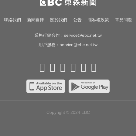
追3000特報喊：不加班了
千金股跌落神壇！國巨收540元 分
聯絡我們
新聞自律
關於我們
公告
隱私權政策
常見問題
析師：只是剛開始
業務行銷合作：
service@ebc.net.tw
用戶服務：
service@ebc.net.tw
Copyright © 2024
EBC