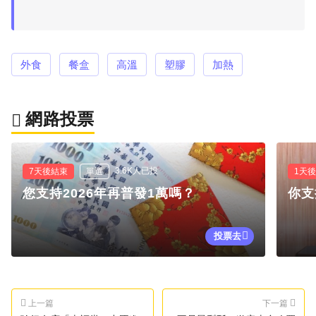
外食
餐盒
高溫
塑膠
加熱
網路投票
3.6K人已投
7天後結束
單選
1天
您支持2026年再普發1萬嗎？
你支
投票去
上一篇
下一篇