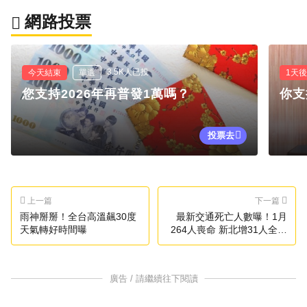
網路投票
3.5K人已投
今天結束
單選
1天
您支持2026年再普發1萬嗎？
你支
投票去
上一篇
下一篇
雨神掰掰！全台高溫飆30度
最新交通死亡人數曝！1月
天氣轉好時間曝
264人喪命 新北增31人全台
最多
廣告 / 請繼續往下閱讀