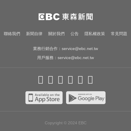
愛玩車／鎳氫電池時代落幕 豐田迎
來電池大洗牌
國一生持斷裂掃把「刺」老師 右眼
聯絡我們
新聞自律
關於我們
公告
隱私權政策
常見問題
虹膜斷裂恐失明
業務行銷合作：
service@ebc.net.tw
用戶服務：
service@ebc.net.tw
Copyright © 2024
EBC