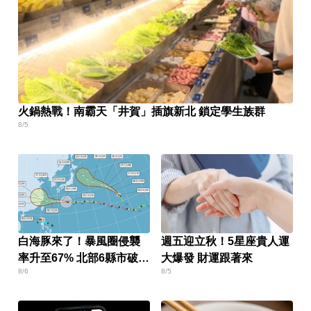
火鍋熱戰！南霸天「井賀」插旗新北 鎖定學生族群
8/5
白海豚來了！暴風圈侵襲
週五迎立秋！5星座貴人運
率升至67% 北部6縣市破5
大爆發 財運跟著來
8/6
8/5
成