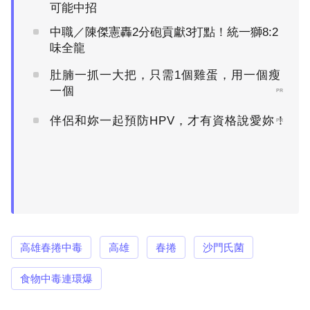
可能中招
中職／陳傑憲轟2分砲貢獻3打點！統一獅8:2
味全龍
肚腩一抓一大把，只需1個雞蛋，用一個瘦
一個
PR
伴侶和妳一起預防HPV，才有資格說愛妳！
PR
高雄春捲中毒
高雄
春捲
沙門氏菌
食物中毒連環爆