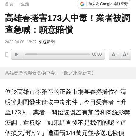
首頁
生活
加入為 Google 偏好來源
高雄春捲害173人中毒！業者被調
查急喊：願意賠償
2026-04-08
18:27
東森新聞
00:00
高雄春捲攤爆發食物中毒。（圖／東森新聞）
位於
高雄
市苓雅區的正義市場某
春捲
攤位在清
明節期間發生食物中毒案件，今日受害者上升
至173人，業者一開始還隱匿有加蛋和肉絲影響
疫調，還反嗆「如果調查後不是我們的呢？這
個損失誰賠？」遭重罰144萬元並移送地檢偵