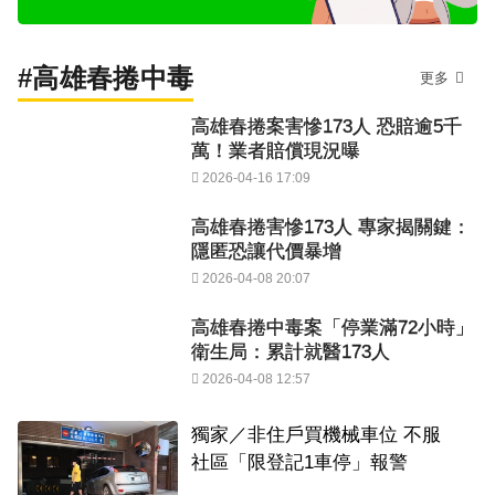
#高雄春捲中毒
更多
高雄春捲案害慘173人 恐賠逾5千
萬！業者賠償現況曝
2026-04-16 17:09
高雄春捲害慘173人 專家揭關鍵：
隱匿恐讓代價暴增
2026-04-08 20:07
高雄春捲中毒案「停業滿72小時」
衛生局：累計就醫173人
2026-04-08 12:57
獨家／非住戶買機械車位 不服
社區「限登記1車停」報警