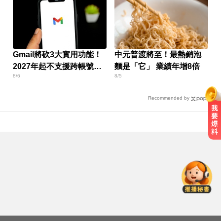
Gmail將砍3大實用功能！
中元普渡將至！最熱銷泡
2027年起不支援跨帳號寄
麵是「它」 業績年增8倍
8/6
8/5
信
Recommended by
愛玩車／鎳氫電池時代落幕 豐田迎
來電池大洗牌
國一生持斷裂掃把「刺」老師 右眼
虹膜斷裂恐失明
10共機、6共艦擾台！6架次越中線
侵中部西南空域