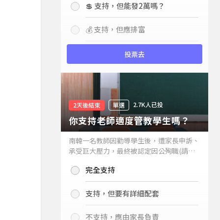
💲 支持，但能發2萬嗎？
💰 支持，但應排富
投票去
2.7K人已投
2天後結束
單選
你支持老師適度管教學生嗎？
南韓一名教師因勸導學生後，遭家長申訴、
承受巨大壓力，最終被認定因公殉職(請見
下列新聞)，引發外界關注教師教權。請問
完全支持
你支持老師適度管教學生嗎？
支持，但要有詳細配套
不支持，應由家長負責