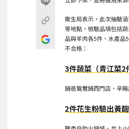
衛生局表示，此次抽驗涵
等地點，檢驗品項包括蔬菜
品與羊肉各5件、水產品5
不合格：
3件蔬菜（青江菜2
鍋爸鴛鴦鍋西門店、辛殿
2件花生粉驗出黃
雅香自助火鍋城、井上小