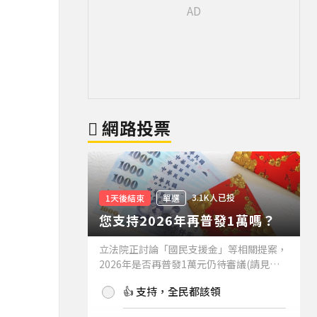
網路投票
3.1K人已投
1天後結束
單選
您支持2026年再普發1萬嗎？
立法院正討論「國民支援金」等相關提案，
2026年是否再普發1萬元仍待審議(請見下
方新聞)。如果2026年再普發1萬元，你支
👍 支持，全民都該領
持嗎？