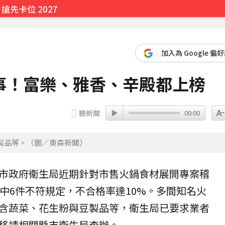
先卡位 2027
加入為 Google 偏
事！富樂、雅香、辛殿都上榜
聽新聞
00:00
製品等。（圖／東森新聞）
市政府
衛生局
近期針對市售火鍋食材展開專案稽
其中6件不符規定，不合格率達10%。多間知名火
含
蔬菜
、
花生粉
與豆製品等，衛生局已要求業者
移請相關縣市衛生局查辦。