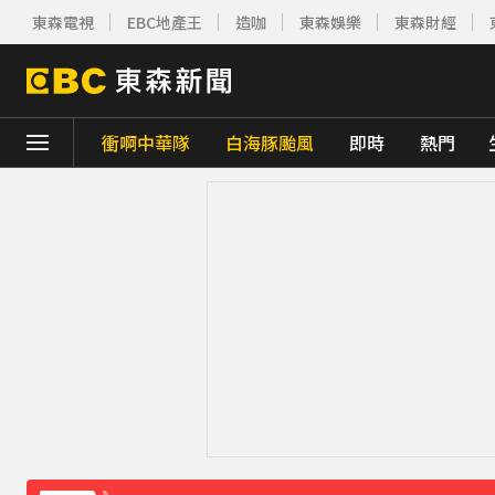
東森電視
EBC地產王
造咖
東森娛樂
東森財經
衝啊中華隊
白海豚颱風
即時
熱門
下載東森App，隨時掌握天下大小事！
《理財達人秀》X 安聯投信免費講座報名中！搶
下載東森App，隨時掌握天下大小事！