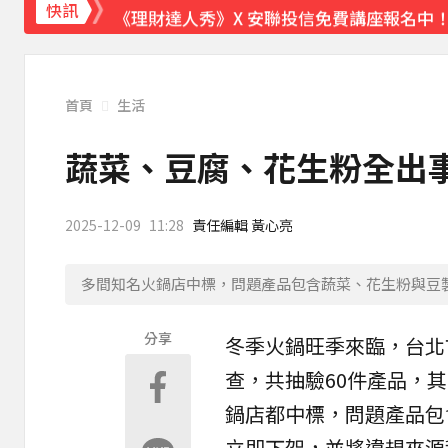
《理財達人秀》X 安聯投信免費講座報名中！搶
快訊
首頁
生活
蔬菜、豆腐、花生粉全出
2025-12-09
11:28
責任編輯 黃心亮
多間知名火鍋店中標，問題產品包含蔬菜、花生粉與豆
分享
冬季
火鍋
旺季來臨，台北
查，共抽驗60件產品，
鍋店都中標，問題產品包
立即下架，並將違規來源