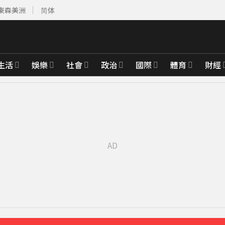
東森美洲
简体
生活
娛樂
社會
政治
國際
體育
財經
先卡位 2027