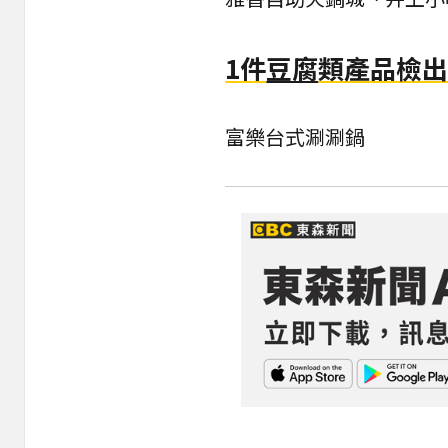
1件
豆腐
類產品檢
富樂台式涮涮鍋