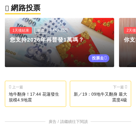
網路投票
3.4K人已投
1天後結束
單選
2天
您支持2026年再普發1萬嗎？
你支
投票去
上一篇
下一篇
地牛翻身！17:44 花蓮發生
新／19：09地牛又翻身 最大
規模4.9地震
震度4級
廣告 / 請繼續往下閱讀