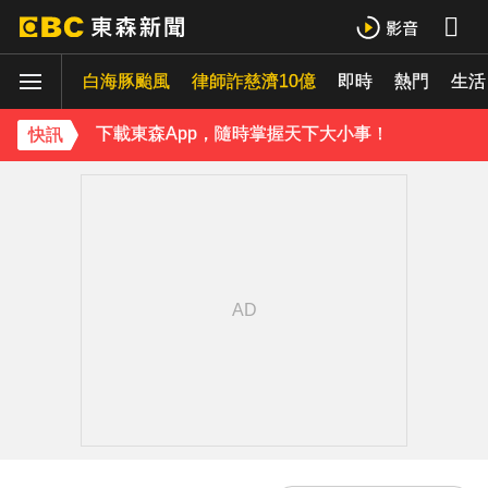
資深歌手「小秦漢」張海漢辭世享壽68歲 好友證實噩耗
白海豚颱風
律師詐慈濟10億
即時
熱門
《理財達人秀》X 安聯投信免費講座報名中！搶先卡位 2027
生活
下載東森App，隨時掌握天下大小事！
快訊
內政部向憲法法庭遞狀 聲請解散統促黨