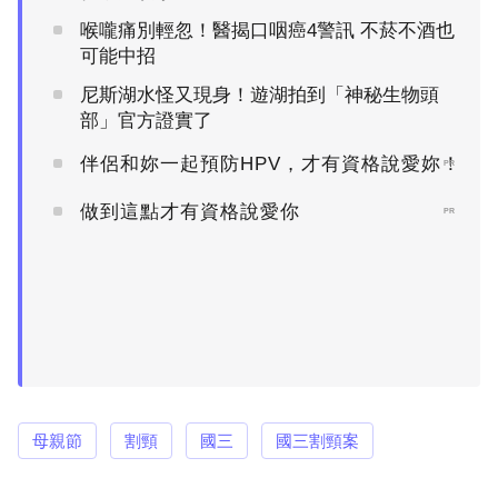
喉嚨痛別輕忽！醫揭口咽癌4警訊 不菸不酒也
可能中招
尼斯湖水怪又現身！遊湖拍到「神秘生物頭
部」官方證實了
伴侶和妳一起預防HPV，才有資格說愛妳！
PR
做到這點才有資格說愛你
PR
母親節
割頸
國三
國三割頸案