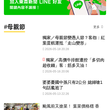
#母親節
更多
獨家／母親節變愚人節？客怨：紅
葉蛋糕運抵「走山變形」
2026-05-18 20:28
獨家／高價牛排館遭控「多切肉
超收錢」客：筋多又油！
2026-05-16 20:06
婆婆憂國中孫只有2公分 媳婦嗆1
句話尷尬了
2026-05-13 22:26
颱風前又搶菜！ 葉菜價格穩 香