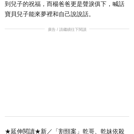
到兒子的祝福，而楊爸爸更是聲淚俱下，喊話
寶貝兒子能來夢裡和自己說說話。
廣告 / 請繼續往下閱讀
★延伸閱讀★
新／「割頸案」乾哥、乾妹依殺