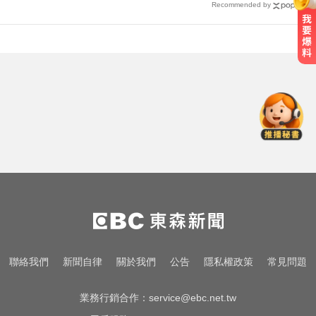
Recommended by
慈濟採購BNT疫苗被詐10億！醫：4
年後還陳時中清白
啦啦隊員遭輪流性侵！丟包公路秒
被撞死 3男扯：她自願的
中職／陳傑憲轟2分砲貢獻3打點！
統一獅8:2味全龍
慈濟採購BNT疫苗被詐10億！醫：4
年後還陳時中清白
啦啦隊員遭輪流性侵！丟包公路秒
聯絡我們
新聞自律
關於我們
公告
隱私權政策
常見問題
被撞死 3男扯：她自願的
業務行銷合作：
service@ebc.net.tw