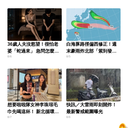
36歲人夫沒慾望！很怕老
白海豚路徑偏西修正！週
婆「蛇過來」 急問怎麼
末豪雨炸北部「紫到發
8/6
8/5
辦？
白」
想要啦啦隊女神李珠珢毛
快訊／大雷雨即刻開炸！
巾先喝這杯！ 新北循環杯
最新警戒範圍曝光
8/7
8/6
做環保還能抽好禮