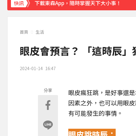
下載東森App，隨時掌握天下大小事！
快訊
《理財達人秀》X 安聯投信免費講座報名中！搶
首頁
生活
眼皮會預言？ 「這時辰」
2024-01-14
16:47
分享
眼皮
瘋狂跳，是
好事
還是
因素之外，也可以用眼皮
有可能發生的事情。
眼皮跳時辰：