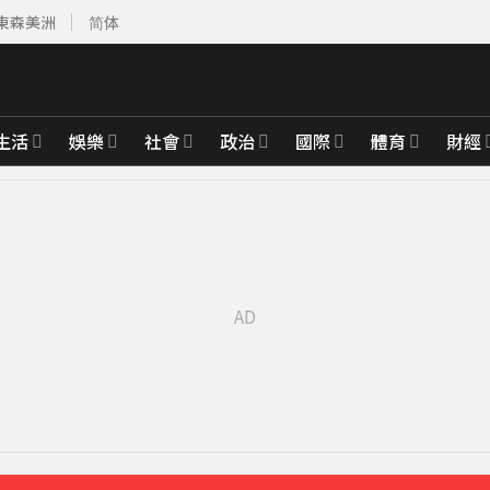
東森美洲
简体
生活
娛樂
社會
政治
國際
體育
財經
先卡位 2027