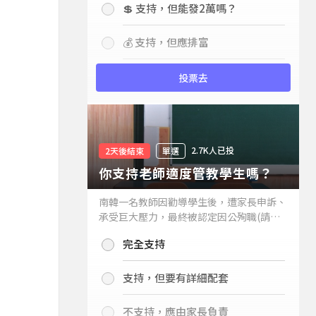
💲 支持，但能發2萬嗎？
💰 支持，但應排富
投票去
2.7K人已投
2天後結束
單選
你支持老師適度管教學生嗎？
南韓一名教師因勸導學生後，遭家長申訴、
承受巨大壓力，最終被認定因公殉職(請見
下列新聞)，引發外界關注教師教權。請問
完全支持
你支持老師適度管教學生嗎？
支持，但要有詳細配套
不支持，應由家長負責