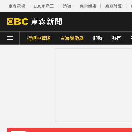
東森電視
EBC地產王
造咖
東森娛樂
東森財經
衝啊中華隊
白海豚颱風
即時
熱門
下載東森App，隨時掌握天下大小事！
《理財達人秀》X 安聯投信免費講座報名中！搶