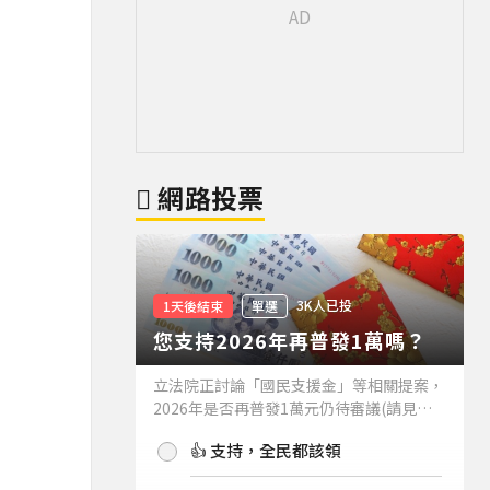
網路投票
3K人已投
1天後結束
單選
您支持2026年再普發1萬嗎？
立法院正討論「國民支援金」等相關提案，
2026年是否再普發1萬元仍待審議(請見下
方新聞)。如果2026年再普發1萬元，你支
👍 支持，全民都該領
持嗎？