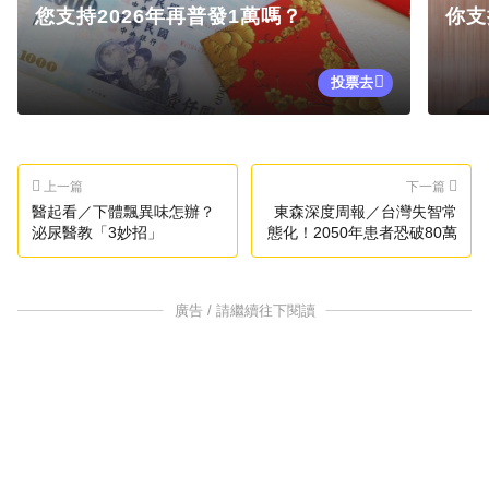
您支持2026年再普發1萬嗎？
你支
投票去
上一篇
下一篇
醫起看／下體飄異味怎辦？
東森深度周報／台灣失智常
泌尿醫教「3妙招」
態化！2050年患者恐破80萬
廣告 / 請繼續往下閱讀