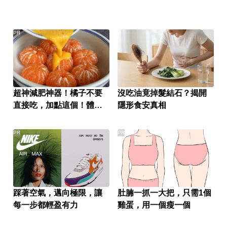
PR
超神減肥神器！橘子不要
沒吃油竟掉髮結石？揭開
直接吃，加點這個！體重
隱形食安真相
天天下降
PR
PR
踩著空氣，邁向極限，讓
肚腩一抓一大把，只需1個
每一步都輕盈有力
雞蛋，用一個瘦一個