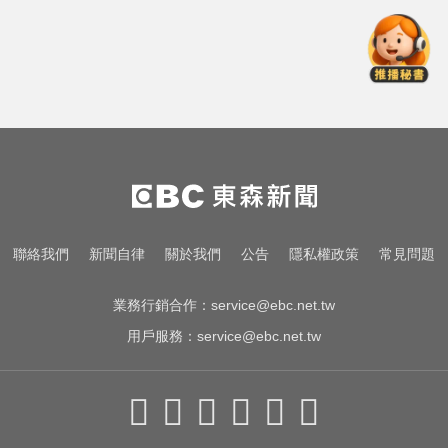
白海豚颱風強襲日本！奄美逾3萬戶
停電 沖繩5人受傷
緯創股利2度延發史上首例 金管會
說重話：考慮收回股務自辦
資深歌手「小秦漢」張海漢辭世享
壽68歲 好友證實噩耗
白海豚颱風強襲日本！奄美逾3萬戶
聯絡我們
新聞自律
關於我們
公告
隱私權政策
常見問題
停電 沖繩5人受傷
業務行銷合作：
service@ebc.net.tw
用戶服務：
service@ebc.net.tw