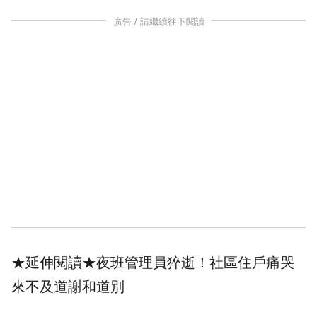
廣告 / 請繼續往下閱讀
★延伸閱讀★
夜班管理員猝逝！社區住戶痛哭
來不及道謝和道別