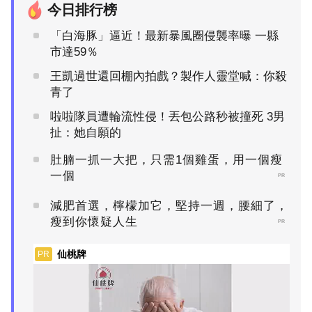
今日排行榜
「白海豚」逼近！最新暴風圈侵襲率曝 一縣
市達59％
王凱過世還回棚內拍戲？製作人靈堂喊：你殺
青了
啦啦隊員遭輪流性侵！丟包公路秒被撞死 3男
扯：她自願的
肚腩一抓一大把，只需1個雞蛋，用一個瘦
一個
PR
減肥首選，檸檬加它，堅持一週，腰細了，
瘦到你懷疑人生
PR
仙桃牌
PR