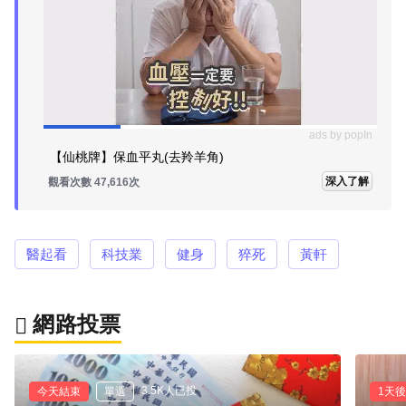
ads by popIn
【仙桃牌】保血平丸(去羚羊角)
深入了解
觀看次數 47,616次
醫起看
科技業
健身
猝死
黃軒
網路投票
3.5K人已投
今天結束
單選
1天