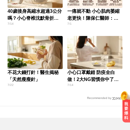
40歲後身高縮水超過3公分
一痛就不動 小心肌肉萎縮
嗎？小心脊椎沈默骨折正
老更快！陳保仁醫師：打
7/14
7/1
在發生中
破關節退化的「惡性循
環」
不花大錢打針！醫生揭秘
小心口罩戴錯 防疫全白
「天然瘦瘦針」
做！2大NG習慣你中了
7/22
7/14
嗎？
Recommended by
資深歌手「小秦漢」張海漢辭世享
壽68歲 好友證實噩耗