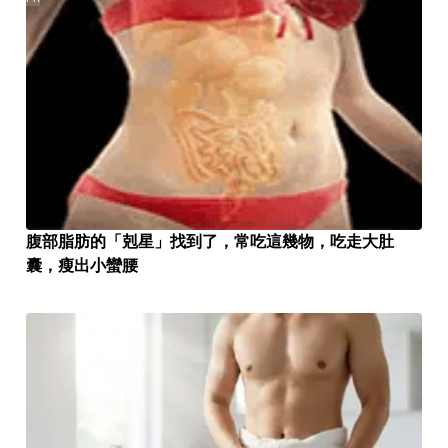
腹部脂肪的「剋星」找到了，常吃這幾物，吃走大肚
囊，瘦出小蠻腰