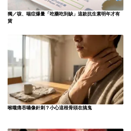
獨／咳、喘症爆量「吃藥吃到缺」這款抗生素明年才有
貨
喉嚨痛吞嚥像針刺？小心這根骨頭在搞鬼
PR