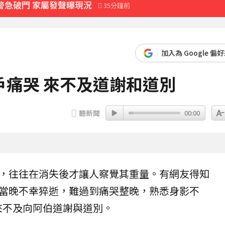
警急破門 家屬發聲曝現況
35分鐘前
2000萬 2度遇感情詐騙
拍新企劃」二伯IG也更新
加入為 Google 偏
痛哭 來不及道謝和道別
父心碎發聲
19分鐘前
聽新聞
00:00
，往往在消失後才讓人察覺其重量。有網友得知
當晚不幸
猝逝
，難過到痛哭整晚，熟悉身影不
來不及向阿伯道謝與道別。