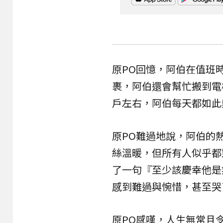
原PO回憶，阿伯在值班
裹，阿伯還會幫忙搬到電
戶左右，阿伯每天都如此
原PO難過地說，阿伯的
絲溫暖，但所有人似乎都
了一句『至少該慶幸他是
感到難過與惋惜，甚至哭
原PO感嘆，人生無常且