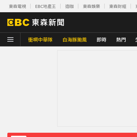
東森電視
EBC地產王
造咖
東森娛樂
東森財經
衝啊中華隊
白海豚颱風
即時
熱門
下載東森App，隨時掌握天下大小事！
新北割頸案近3年！受害少年姓名解禁公開 
今年首例本土傷寒！中部7旬婦發燒腹瀉 無
《理財達人秀》X 安聯投信免費講座報名中！搶