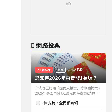
網路投票
2.7K人已投
2天後結束
單選
您支持2026年再普發1萬嗎？
立法院正討論「國民支援金」等相關提案，
2026年是否再普發1萬元仍待審議(請見下
方新聞)。如果2026年再普發1萬元，你支
👍 支持，全民都該領
持嗎？