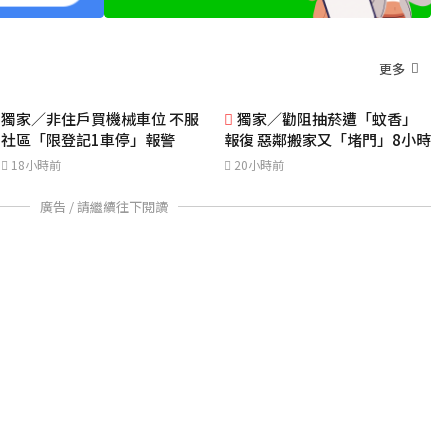
更多
獨家／非住戶買機械車位 不服
獨家／勸阻抽菸遭「蚊香」
社區「限登記1車停」報警
報復 惡鄰搬家又「堵門」8小時
18小時前
20小時前
廣告 / 請繼續往下閱讀