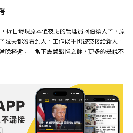
愕
情，近日發現原本值
夜班
的管理員阿伯換人了，原
了幾天都沒看到人，工作似乎也被交接給新人，
當晚猝逝，「當下震驚錯愕之餘，更多的是說不