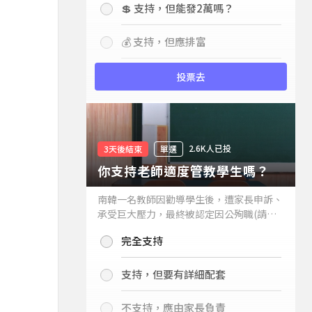
💲 支持，但能發2萬嗎？
💰 支持，但應排富
投票去
2.6K人已投
3天後結束
單選
你支持老師適度管教學生嗎？
南韓一名教師因勸導學生後，遭家長申訴、
承受巨大壓力，最終被認定因公殉職(請見
下列新聞)，引發外界關注教師教權。請問
完全支持
你支持老師適度管教學生嗎？
支持，但要有詳細配套
不支持，應由家長負責