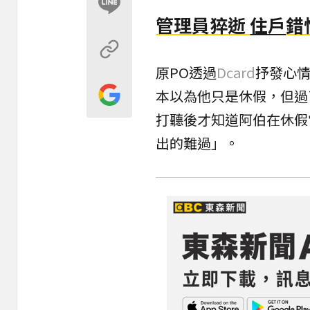
管理員猝逝
住戶
錯
原PO透過
Dcard
抒發心
本以為他只是休假，但過
打聽後才知道阿伯在休假
出的難過」。