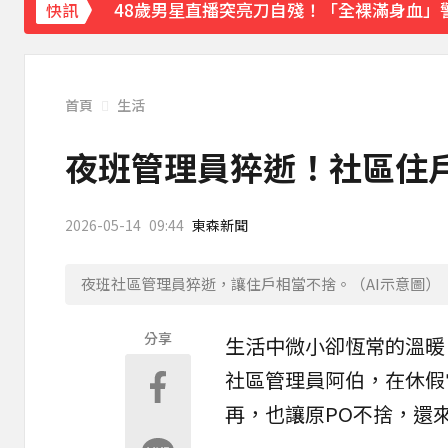
48歲男星直播突亮刀自殘！「全裸滿身血」
快訊
遭前夫割頸脅迫！「兇版李毓芬」陷養套殺慘賠
停更1個月全面復工！蔡阿嘎甩抄襲爭議「開
首頁
生活
下載東森App，隨時掌握天下大小事！
夜班管理員猝逝！社區住戶
新北割頸案近3年！受害少年姓名解禁公開 
2026-05-14
09:44
東森新聞
夜班社區管理員猝逝，讓住戶相當不捨。（AI示意圖）
分享
生活中微小卻恆常的溫暖
社區
管理員
阿伯，在休假
再，也讓原PO不捨，還