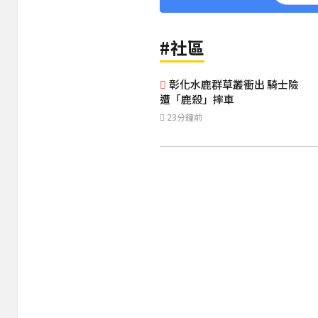
#社區
彰化水鹿群草叢衝出 騎士險
遭「鹿殺」摔車
23分鐘前