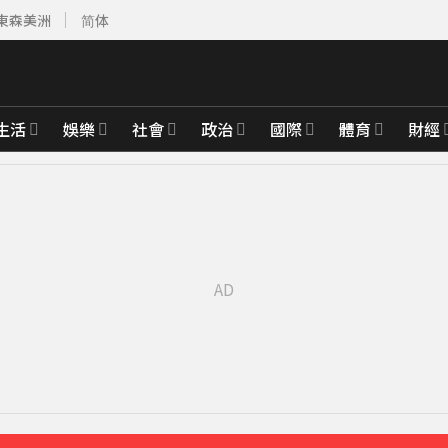
東森美洲
简体
生活
娛樂
社會
政治
國際
體育
財經
父心碎發聲
19分鐘前
國內外旅遊史
35分鐘前
先卡位 2027