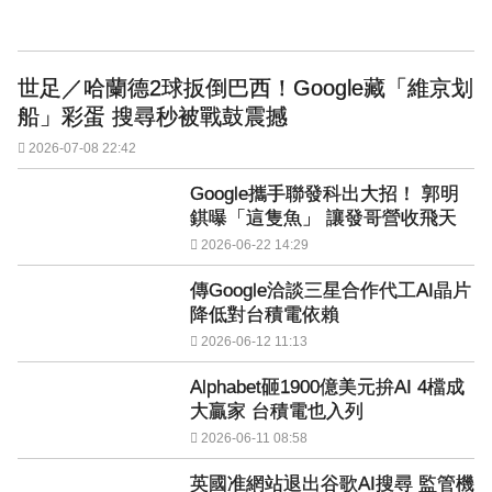
世足／哈蘭德2球扳倒巴西！Google藏「維京划
船」彩蛋 搜尋秒被戰鼓震撼
2026-07-08 22:42
Google攜手聯發科出大招！ 郭明
錤曝「這隻魚」 讓發哥營收飛天
2026-06-22 14:29
傳Google洽談三星合作代工AI晶片
降低對台積電依賴
2026-06-12 11:13
Alphabet砸1900億美元拚AI 4檔成
大贏家 台積電也入列
2026-06-11 08:58
英國准網站退出谷歌AI搜尋 監管機