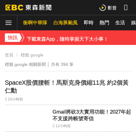
下載東森App，隨時掌握天下大小事！
衝啊中華隊
白海豚颱風
即時
熱門
生活
娛
《理財達人秀》X 安聯投信免費講座報名中！搶先卡位 2027
下載東森App，隨時掌握天下大小事！
快訊
《理財達人秀》X 安聯投信免費講座報名中！搶先卡位 2027
首頁
標籤 google
標籤 google 相關新聞 │ 共有
394
筆
SpaceX股價腰斬！馬斯克身價縮11兆 約2個黃
仁勳
10小時前
Gmail將砍3大實用功能！2027年起
不支援跨帳號寄信
12小時前