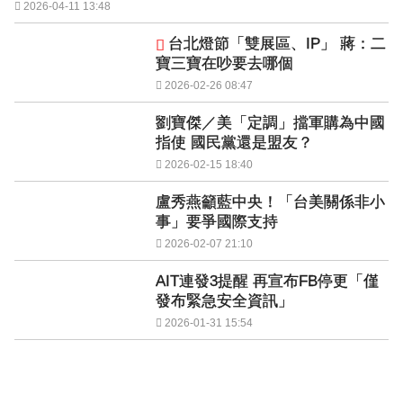
2026-04-11 13:48
台北燈節「雙展區、IP」 蔣：二
寶三寶在吵要去哪個
2026-02-26 08:47
劉寶傑／美「定調」擋軍購為中國
指使 國民黨還是盟友？
2026-02-15 18:40
盧秀燕籲藍中央！「台美關係非小
事」要爭國際支持
2026-02-07 21:10
AIT連發3提醒 再宣布FB停更「僅
發布緊急安全資訊」
2026-01-31 15:54