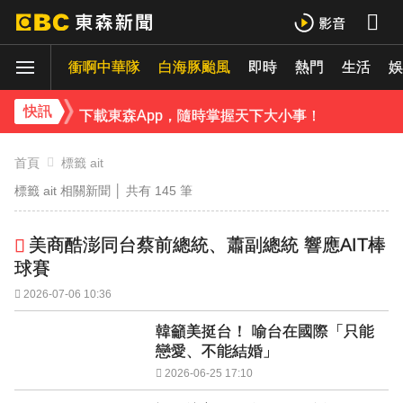
下載東森App，隨時掌握天下大小事！
衝啊中華隊
白海豚颱風
即時
熱門
生活
娛
《理財達人秀》X 安聯投信免費講座報名中！搶先卡位 2027
下載東森App，隨時掌握天下大小事！
快訊
《理財達人秀》X 安聯投信免費講座報名中！搶先卡位 2027
首頁
標籤 ait
標籤 ait 相關新聞 │ 共有
145
筆
美商酷澎同台蔡前總統、蕭副總統 響應AIT棒
球賽
2026-07-06 10:36
韓籲美挺台！ 喻台在國際「只能
戀愛、不能結婚」
2026-06-25 17:10