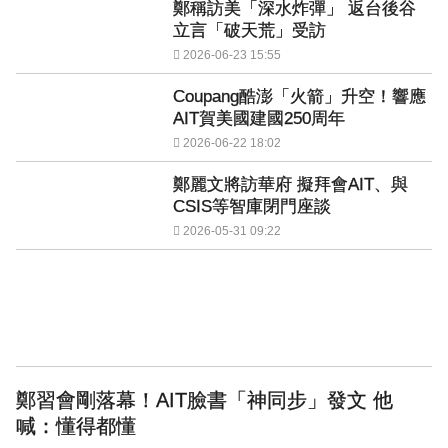
鄭稱訪美「深水炸彈」 返台後谷
立言「破天荒」受訪
2026-06-23 15:55
Coupang酷澎「火箭」升空！響應
AIT賀美國建國250周年
2026-06-22 18:02
鄭麗文將訪華府 擬拜會AIT、與
CSIS等智庫閉門座談
2026-05-31 09:22
鄭習會剛落幕！AIT臉書「神同步」發文 他
喊：懂得都懂