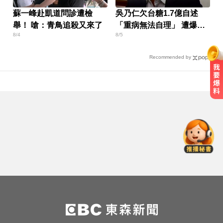
蘇一峰赴凱道問診遭檢
吳乃仁欠台糖1.7億自述
舉！ 嗆：青鳥追殺又來了
「重病無法自理」 遭爆
8/4
8/5
「上健身房」
Recommended by
MLB／重返大聯盟僅3天！費爾柴德
本季二度遭水手DFA
白海豚路徑偏西修正！週末豪雨炸
北部「紫到發白」
快訊／台糖開告福懋！致癌油風波
害下架 估損失2.43億
MLB／重返大聯盟僅3天！費爾柴德
本季二度遭水手DFA