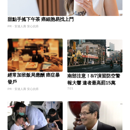
甜點手搖下午茶 癌細胞易找上門
PR・安達人壽 安心抗癌
經常加班飯局應酬 癌症暴
南部注意！8/7演習防空警
發戶
報大響 違者最高罰15萬
7/21
PR・安達人壽 安心抗癌