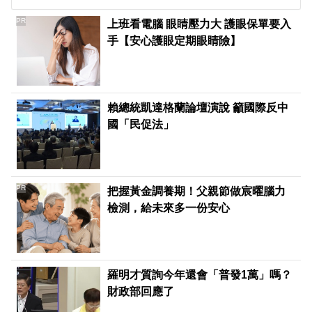
PR
上班看電腦 眼睛壓力大 護眼保單要入
手【安心護眼定期眼睛險】
賴總統凱達格蘭論壇演說 籲國際反中
國「民促法」
PR
把握黃金調養期！父親節做宸曜腦力
檢測，給未來多一份安心
羅明才質詢今年還會「普發1萬」嗎？
財政部回應了