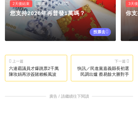
2.6K人已投
2天後結束
單選
3天
您支持2026年再普發1萬嗎？
你支
投票去
上一篇
下一篇
六連霸議員才爆跳票2千萬
快訊／民進黨嘉義縣長初選
陳玫娟再涉簽賭賴帳風波
民調出爐 蔡易餘大勝對手
廣告 / 請繼續往下閱讀