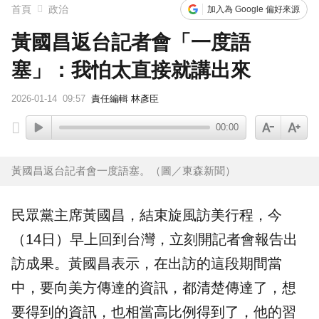
賴總統參與漢光「萬鈞計畫」！ 搭「雲豹」前進衡指所
首頁
政治
加入為 Google 偏好來源
黃國昌返台記者會「一度語
塞」：我怕太直接就講出來
2026-01-14
09:57
責任編輯 林彥臣
00:00
黃國昌返台記者會一度語塞。（圖／東森新聞）
民眾黨主席
黃國昌
，結束旋風
訪美
行程，今
（14日）早上回到台灣，立刻開記者會報告出
訪成果。黃國昌表示，在出訪的這段期間當
中，要向美方傳達的資訊，都清楚傳達了，想
要得到的資訊，也相當高比例得到了，他的習