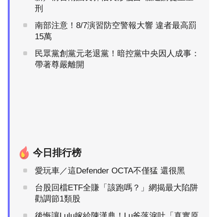
刑
南部注意！8/7演習防空警報大響 違者最高罰
15萬
民眾黨創黨元老退黨！暗控黨中央因人成事：
帶著尊嚴離開
今日排行榜
愛玩車／這Defender OCTA不僅猛 還很黑
台股回檔ETF全賺「該跑嗎？」網揭最大陷阱
勸調節1類股
後悔讓Lulu嫁給陳漢典！Lu爸落淚吐「真實原