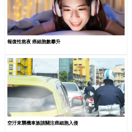
報復性熬夜 癌細胞數攀升
PR
空汙來襲機車族請關注癌細胞入侵