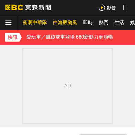
獨家／台中大馬路分隔島 驚見3隻黃牛悠哉吃草
衝啊中華隊
白海豚颱風
即時
熱門
生活
每天2000CC是錯的？醫師曝「喝水黃金公式」猛灌恐水中毒
娛
愛玩車／凱旋雙車登場 660新動力更順暢
快訊
律師勾掮客誆「可買BNT疫苗」 詐慈濟10億
《理財達人秀》X 安聯投信免費講座報名中！搶先卡位 2027
《大熱門》收攤1年！吳宗憲率Lulu、陳漢典再合體：我們還是回來了
18歲帥兒離開台灣！前主播蔣雅淇忍淚嘆：最難放手的是媽媽
15年摯愛離世！唐綺陽頭七驚見「驚人畫面」感動喊：真不是蓋的
下載東森App，隨時掌握天下大小事！