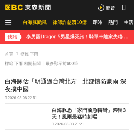
富婆砸錢拍短劇塞60場吻戲！男星爆「開房被包養」 親上火線揭真相
白海豚颱風
律師詐慈濟10億
即時
熱門
SEVENTEEN勝寬、Dino同天入伍！玟奎9月服替代役
生活
泰男團Dragon 5男星爆死訊！騎單車離家失聯 陳屍河中驚見「20公斤重物」
快訊
女星告別9年演藝圈！轉行當計程車司機 曝收入：比演員賺更多
首頁
標籤 下雨
標籤 下雨 相關新聞 │
最多顯示前600筆
蔡阿嘎陷爭議！蘿拉神隱19個月首發文 遭酸「詐騙集團回歸」回應了
下載東森App，隨時掌握天下大小事！
白海豚估「明通過台灣北方」北部慎防豪雨 深
夜撲中國
快訊／方志友、楊銘威離婚 「無法再做情人、永遠是家人」
2026-08-08 22:51
白海豚恐「家門前急轉彎」滯留3
天！風雨最猛時刻曝
2026-08-03 21:21