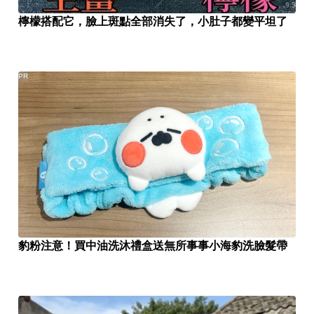
檸檬搭配它，臉上斑點全部消失了，小肚子都變平坦了
PR
豹粉注意！買中油洗沐禮盒送無所事事小海豹洗臉髮帶