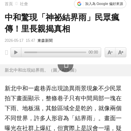
首頁
社會
加入為 Google 偏好來源
中和驚現「神祕結界雨」民眾瘋
傳！里長親揭真相
2026-05-17
15:47
東森新聞
00:00
新北中和出現結界雨。（圖／AI生圖）
新北
中和
一處巷弄出現詭異
雨景
現象不少民眾
拍下畫面顯示，整條巷子只有中間局部一塊在
下雨
、地板濕，其餘區域全是乾的，就像兩個
不同世界，許多人形容為「
結界雨
」。畫面一
曝光在社群上爆紅，但實際上是
誤會
一場，疑