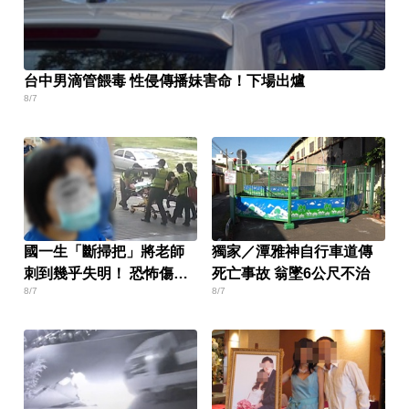
台中男滴管餵毒 性侵傳播妹害命！下場出爐
8/7
國一生「斷掃把」將老師
獨家／潭雅神自行車道傳
刺到幾乎失明！ 恐怖傷勢
死亡事故 翁墜6公尺不治
8/7
8/7
曝光