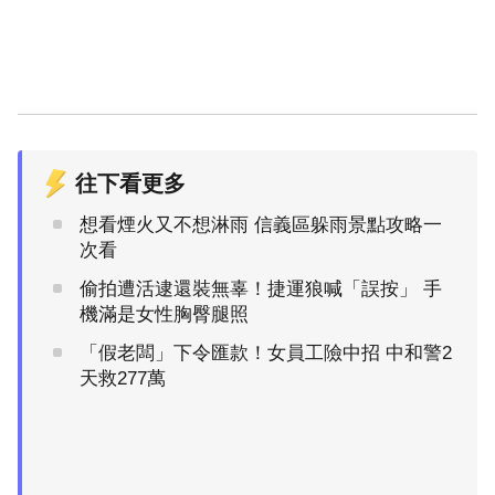
往下看更多
想看煙火又不想淋雨 信義區躲雨景點攻略一
次看
偷拍遭活逮還裝無辜！捷運狼喊「誤按」 手
機滿是女性胸臀腿照
「假老闆」下令匯款！女員工險中招 中和警2
天救277萬