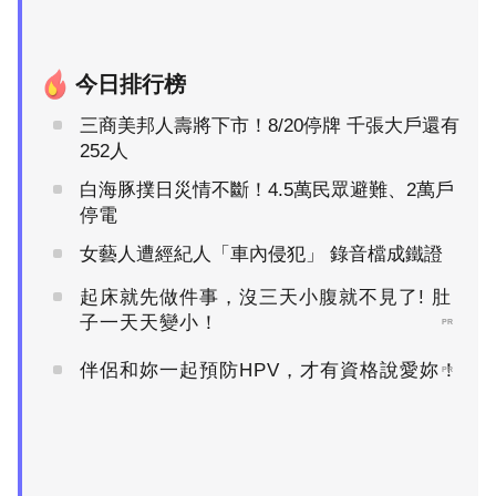
今日排行榜
三商美邦人壽將下市！8/20停牌 千張大戶還有
252人
白海豚撲日災情不斷！4.5萬民眾避難、2萬戶
停電
女藝人遭經紀人「車內侵犯」 錄音檔成鐵證
起床就先做件事，沒三天小腹就不見了! 肚
子一天天變小！
PR
伴侶和妳一起預防HPV，才有資格說愛妳！
PR