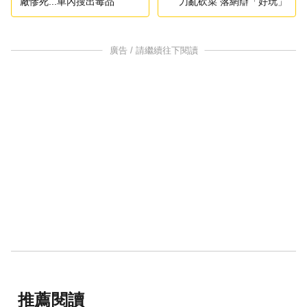
廠慘死...車內搜出毒品
刀亂砍菜 落網辯「好玩」
廣告 / 請繼續往下閱讀
推薦閱讀