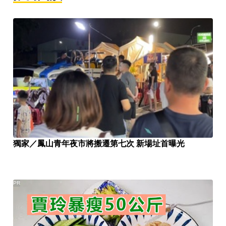
獨家／鳳山青年夜市將搬遷第七次 新場址首曝光
PR