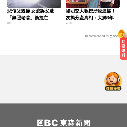
悲傷父親節 女淚訴父遭
陽明交大教授涉殺連襟！
「無照老翁」衝撞亡
友揭分產真相：大姊3年後
8/8
7/18
想重分
Recommended by
民進黨資深前輩辭世！前彰化市代
蔡裕昌罹癌 享壽71歲
總統：勞工是經濟進步幕後英雄 盼
支持政府政策
中職／中信兄弟折損2重砲！張志
豪、許基宏動刀本季報銷
民進黨資深前輩辭世！前彰化市代
蔡裕昌罹癌 享壽71歲