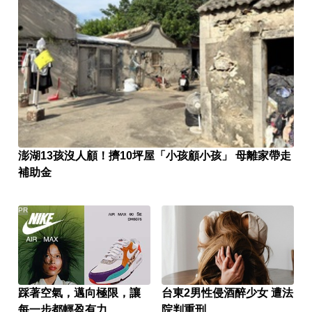
澎湖13孩沒人顧！擠10坪屋「小孩顧小孩」 母離家帶走
補助金
PR
踩著空氣，邁向極限，讓
台東2男性侵酒醉少女 遭法
每一步都輕盈有力
院判重刑