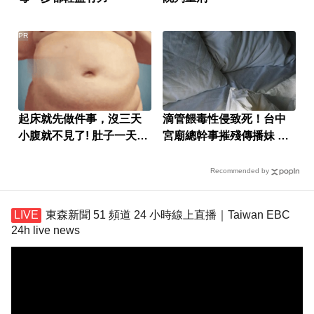
PR
起床就先做件事，沒三天
滴管餵毒性侵致死！台中
小腹就不見了! 肚子一天天
宮廟總幹事摧殘傳播妹 下
變小！
場出爐
Recommended by
東森新聞 51 頻道 24 小時線上直播｜Taiwan EBC
24h live news