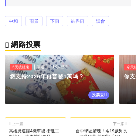
中和
雨景
下雨
結界雨
誤會
網路投票
4.1K人已投
6天後結束
單選
今天
您支持2026年再普發1萬嗎？
你支
投票去
上一篇
下一篇
高雄男連撞4機車後 衝進工
台中學區驚魂！兩19歲男長