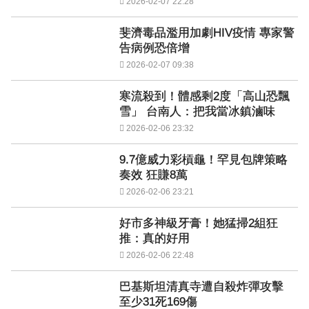
2026-02-07 22:28
斐濟毒品濫用加劇HIV疫情 專家警
告病例恐倍增
2026-02-07 09:38
寒流殺到！體感剩2度「高山恐飄
雪」 台南人：把我當冰鎮滷味
2026-02-06 23:32
9.7億威力彩槓龜！罕見包牌策略
奏效 狂賺8萬
2026-02-06 23:21
好市多神級牙膏！她猛掃2組狂
推：真的好用
2026-02-06 22:48
巴基斯坦清真寺遭自殺炸彈攻擊
至少31死169傷