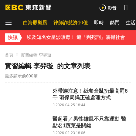
貨車失控撞上民宅 車頭撞凹駕駛傷重不治
白海豚颱風
律師詐慈濟10億
即時
熱門
《理財達人秀》X 安聯投信免費講座報名中！搶先卡位 2027
生活
埃及知名女星涉販毒！ 遭「判死刑」震撼社會
快訊
下載東森App，隨時掌握天下大小事！
首頁
實習編輯 李羿璇
實習編輯 李羿璇
的文章列表
獨家／碰碰碰！「伍萬、六筒、八條」從天降 險砸路過民眾
最多顯示前600筆
外帶族注意！紙餐盒亂扔最高罰6
千 環保局揭正確處理方式
2026-04-25 18:44
醫起看／男性雄風不只靠運動 醫
點名1蔬菜是關鍵
2026-02-23 18:06