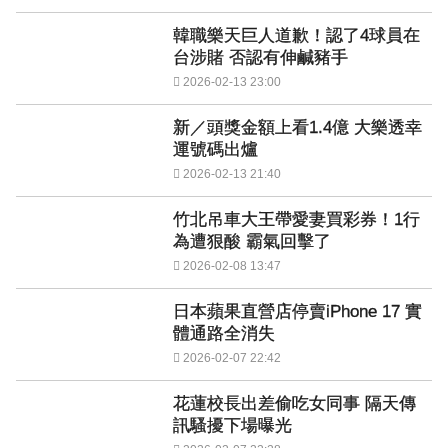
韓職樂天巨人道歉！認了4球員在
台涉賭 否認有伸鹹豬手
2026-02-13 23:00
新／頭獎金額上看1.4億 大樂透幸
運號碼出爐
2026-02-13 21:40
竹北吊車大王帶愛妻買彩券！1行
為遭狠酸 霸氣回擊了
2026-02-08 13:47
日本蘋果直營店停賣iPhone 17 實
體通路全消失
2026-02-07 22:42
花蓮校長出差偷吃女同事 隔天傳
訊騷擾下場曝光