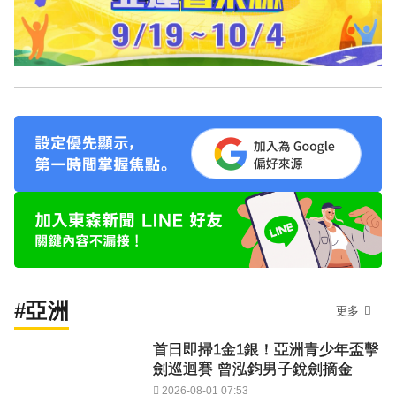
#亞洲
更多
首日即掃1金1銀！亞洲青少年盃擊
劍巡迴賽 曾泓鈞男子銳劍摘金
2026-08-01 07:53