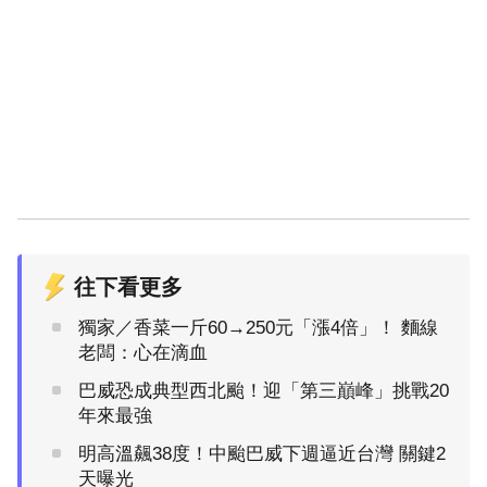
往下看更多
獨家／香菜一斤60→250元「漲4倍」！ 麵線
老闆：心在滴血
巴威恐成典型西北颱！迎「第三巔峰」挑戰20
年來最強
明高溫飆38度！中颱巴威下週逼近台灣 關鍵2
天曝光