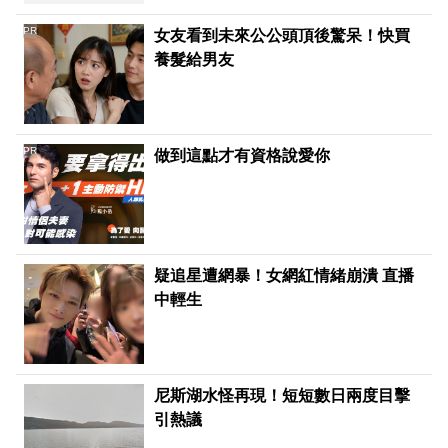
PR
女友看到未來公公頭頂後驚呆！快買
養髮給男友
PR
做到這點才有資格說愛你
疑追星遭網暴！女網紅情緒崩潰 直播
中輕生
尼斯湖水怪再現！短短數日兩度目擊
引熱議