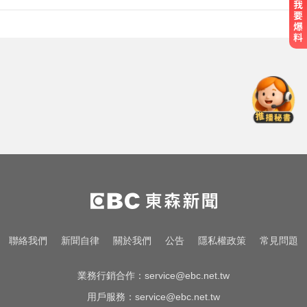
緯創2度延後發放股利成首例 金管
會要求集保證交所了解
涉工程回扣驚爆貪瀆！高雄議員范
織欽遭檢調搜索偵訓
颱風假怎麼放？停班課標準、宣布
時間一次看
緯創2度延後發放股利成首例 金管
會要求集保證交所了解
涉工程回扣驚爆貪瀆！高雄議員范
聯絡我們
新聞自律
關於我們
公告
隱私權政策
常見問題
織欽遭檢調搜索偵訓
業務行銷合作：
service@ebc.net.tw
用戶服務：
service@ebc.net.tw