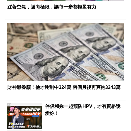
踩著空氣，邁向極限，讓每一步都輕盈有力
財神爺眷顧！他才剛刮中324萬 兩個月後再爽抱3243萬
PR
伴侶和妳一起預防HPV，才有資格說
愛妳！