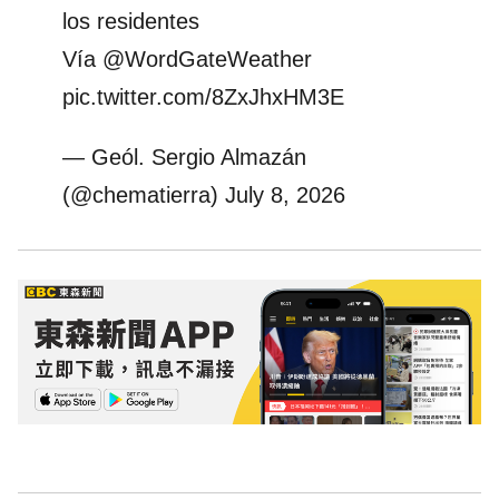
los residentes
Vía
@WordGateWeather
pic.twitter.com/8ZxJhxHM3E
— Geól. Sergio Almazán
(@chematierra)
July 8, 2026