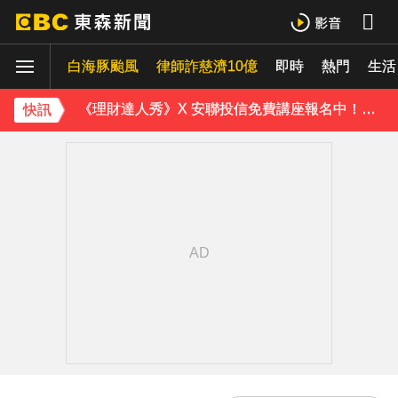
下載東森App，隨時掌握天下大小事！
白海豚颱風
內政部向憲法法庭遞狀 聲請解散統促黨
律師詐慈濟10億
即時
熱門
生活
《理財達人秀》X 安聯投信免費講座報名中！搶先卡位 2027
快訊
下載東森App，隨時掌握天下大小事！
內政部向憲法法庭遞狀 聲請解散統促黨