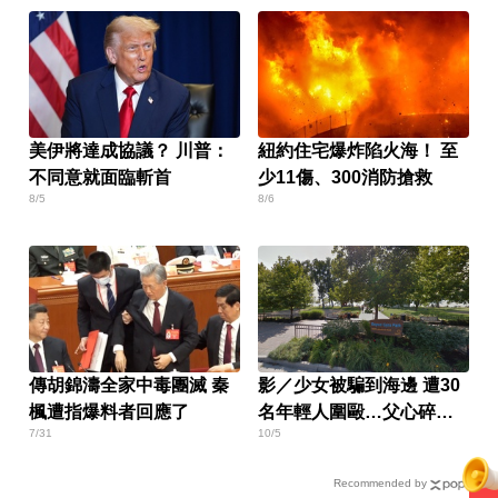
美伊將達成協議？ 川普：
紐約住宅爆炸陷火海！ 至
不同意就面臨斬首
少11傷、300消防搶救
8/5
8/6
傳胡錦濤全家中毒團滅 秦
影／少女被騙到海邊 遭30
楓遭指爆料者回應了
名年輕人圍毆…父心碎發
7/31
10/5
聲
Recommended by