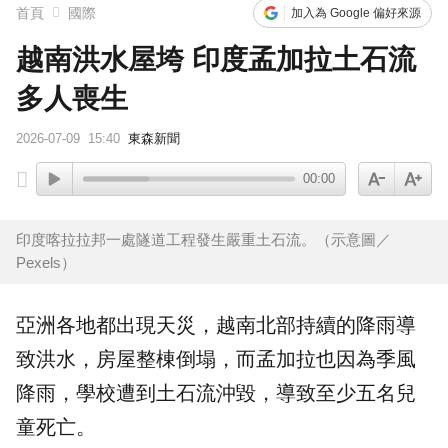
首頁
國際
加入為 Google 偏好來源
越南洪水屋垮 印度孟加拉土石流
多人喪生
2026-07-09
15:40
東森新聞
00:00
印度喀拉拉邦一處隧道工程發生嚴重土石流。（示意圖／
Pexels）
亞洲
各地都出現天災，
越南
北部持續的降雨導
致洪水，房屋整棟
倒塌
，而孟加拉也因為季風
降雨，學校遭到土石流沖毀，導致至少五名兒
童死亡。