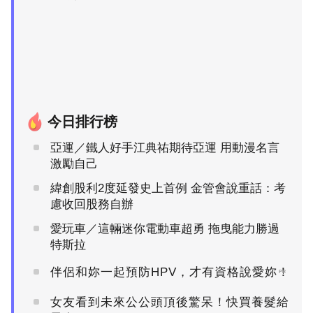
今日排行榜
亞運／鐵人好手江典祐期待亞運 用動漫名言
激勵自己
緯創股利2度延發史上首例 金管會說重話：考
慮收回股務自辦
愛玩車／這輛迷你電動車超勇 拖曳能力勝過
特斯拉
伴侶和妳一起預防HPV，才有資格說愛妳！
PR
女友看到未來公公頭頂後驚呆！快買養髮給