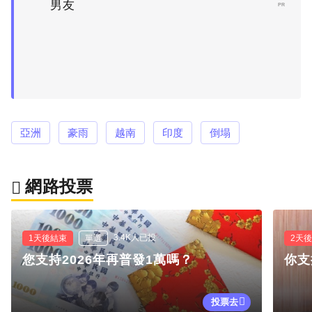
男友
PR
亞洲
豪雨
越南
印度
倒塌
網路投票
3.4K人已投
1天後結束
單選
2天
您支持2026年再普發1萬嗎？
你支
投票去